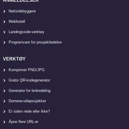
ANMELDELSER
Nettsidebyggere
Webhotell
Landingsside-verktøy
Programvare for prosjektledelse
VERKTØY
Komprimer PNG/JPG
Gratis QR-kodegenerator
Generator for lenkedeling
Domene-utløpssjekker
Er siden nede eller ikke?
Åpne flere URL-er