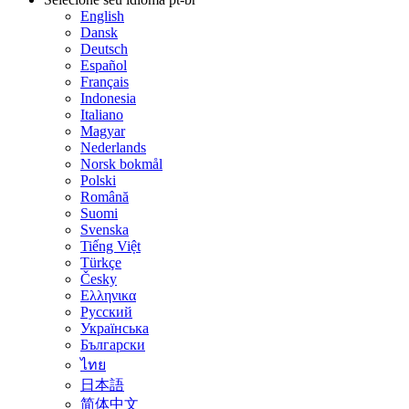
English
Dansk
Deutsch
Español
Français
Indonesia
Italiano
Magyar
Nederlands
Norsk bokmål
Polski
Română
Suomi
Svenska
Tiếng Việt
Türkçe
Česky
Ελληνικα
Русский
Українська
Български
ไทย
日本語
简体中文