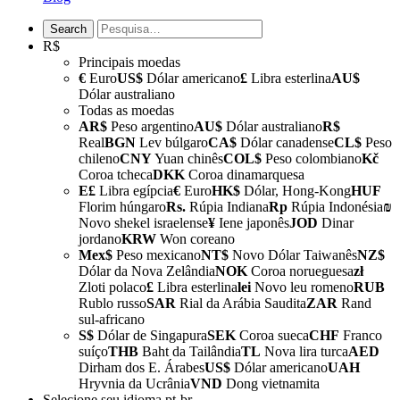
R$
Principais moedas
€
Euro
US$
Dólar americano
£
Libra esterlina
AU$
Dólar australiano
Todas as moedas
AR$
Peso argentino
AU$
Dólar australiano
R$
Real
BGN
Lev búlgaro
CA$
Dólar canadense
CL$
Peso
chileno
CNY
Yuan chinês
COL$
Peso colombiano
Kč
Coroa tcheca
DKK
Coroa dinamarquesa
E£
Libra egípcia
€
Euro
HK$
Dólar, Hong-Kong
HUF
Florim húngaro
Rs.
Rúpia Indiana
Rp
Rúpia Indonésia
₪
Novo shekel israelense
¥
Iene japonês
JOD
Dinar
jordano
KRW
Won coreano
Mex$
Peso mexicano
NT$
Novo Dólar Taiwanês
NZ$
Dólar da Nova Zelândia
NOK
Coroa norueguesa
zł
Zloti polaco
£
Libra esterlina
lei
Novo leu romeno
RUB
Rublo russo
SAR
Rial da Arábia Saudita
ZAR
Rand
sul-africano
S$
Dólar de Singapura
SEK
Coroa sueca
CHF
Franco
suíço
THB
Baht da Tailândia
TL
Nova lira turca
AED
Dirham dos E. Árabes
US$
Dólar americano
UAH
Hryvnia da Ucrânia
VND
Dong vietnamita
Selecione seu idioma
pt-br