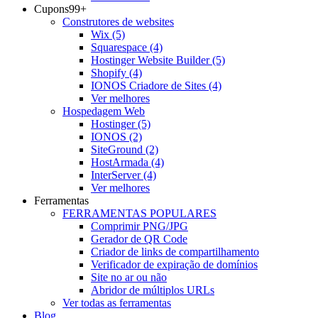
Cupons
99+
Construtores de websites
Wix
(5)
Squarespace
(4)
Hostinger Website Builder
(5)
Shopify
(4)
IONOS Criadore de Sites
(4)
Ver melhores
Hospedagem Web
Hostinger
(5)
IONOS
(2)
SiteGround
(2)
HostArmada
(4)
InterServer
(4)
Ver melhores
Ferramentas
FERRAMENTAS POPULARES
Comprimir PNG/JPG
Gerador de QR Code
Criador de links de compartilhamento
Verificador de expiração de domínios
Site no ar ou não
Abridor de múltiplos URLs
Ver todas as ferramentas
Blog