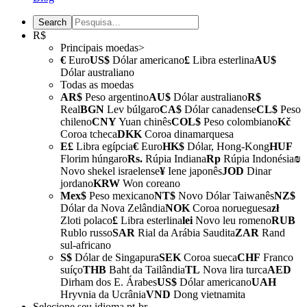
R$
Principais moedas>
€
Euro
US$
Dólar americano
£
Libra esterlina
AU$
Dólar australiano
Todas as moedas
AR$
Peso argentino
AU$
Dólar australiano
R$
Real
BGN
Lev búlgaro
CA$
Dólar canadense
CL$
Peso
chileno
CNY
Yuan chinês
COL$
Peso colombiano
Kč
Coroa tcheca
DKK
Coroa dinamarquesa
E£
Libra egípcia
€
Euro
HK$
Dólar, Hong-Kong
HUF
Florim húngaro
Rs.
Rúpia Indiana
Rp
Rúpia Indonésia
₪
Novo shekel israelense
¥
Iene japonês
JOD
Dinar
jordano
KRW
Won coreano
Mex$
Peso mexicano
NT$
Novo Dólar Taiwanês
NZ$
Dólar da Nova Zelândia
NOK
Coroa norueguesa
zł
Zloti polaco
£
Libra esterlina
lei
Novo leu romeno
RUB
Rublo russo
SAR
Rial da Arábia Saudita
ZAR
Rand
sul-africano
S$
Dólar de Singapura
SEK
Coroa sueca
CHF
Franco
suíço
THB
Baht da Tailândia
TL
Nova lira turca
AED
Dirham dos E. Árabes
US$
Dólar americano
UAH
Hryvnia da Ucrânia
VND
Dong vietnamita
Selecione seu idioma
pt-br