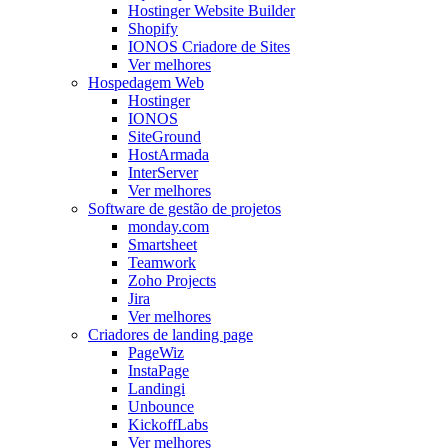
Hostinger Website Builder
Shopify
IONOS Criadore de Sites
Ver melhores
Hospedagem Web
Hostinger
IONOS
SiteGround
HostArmada
InterServer
Ver melhores
Software de gestão de projetos
monday.com
Smartsheet
Teamwork
Zoho Projects
Jira
Ver melhores
Criadores de landing page
PageWiz
InstaPage
Landingi
Unbounce
KickoffLabs
Ver melhores