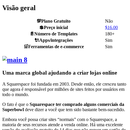
Visão geral
💯
Plano Gratuito
Não
💲
Preço inicial
$
16.00
📄
Número de Templates
180+
🔌
Apps/integrações
Sim
🛒
Ferramentas de e-commerce
Sim
Uma marca global ajudando a criar lojas online
A Squarespace foi fundada em 2003. Desde então, ele cresceu tanto
que agora é responsável por milhões de sites feitos por usuários em
todo o mundo.
O fato é que o
Squarespace ter comprado alguns comerciais da
Superbowl
deve dizer a você que tem sido bastante bem-sucedido.
Embora você possa criar sites “normais” com o Squarespace, a
maioria de seus recursos atende a venda online. Há uma excelente
versão de avaliação gratuita de 14 dias que não requer um cartão de