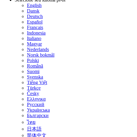
English
Dansk
Deutsch
Español
Français
Indonesia
Italiano
Magyar
Nederlands
Norsk bokmål
Polski
Română
Suomi
Svenska
Tiếng Việt
Türkçe
Česky
Ελληνικα
Русский
Українська
Български
ไทย
日本語
简体中文