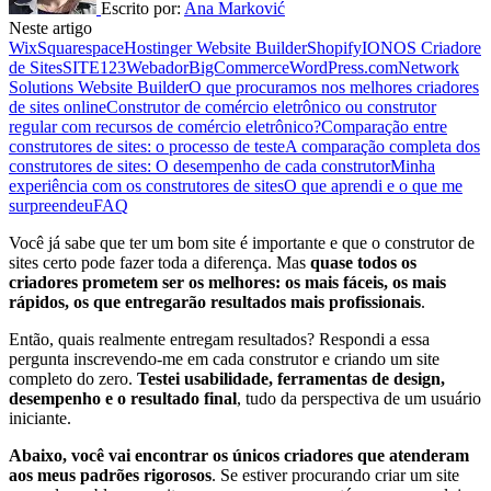
Escrito por:
Ana Marković
Neste artigo
Wix
Squarespace
Hostinger Website Builder
Shopify
IONOS Criadore
de Sites
SITE123
Webador
BigCommerce
WordPress.com
Network
Solutions Website Builder
O que procuramos nos melhores criadores
de sites online
Construtor de comércio eletrônico ou construtor
regular com recursos de comércio eletrônico?
Comparação entre
construtores de sites: o processo de teste
A comparação completa dos
construtores de sites: O desempenho de cada construtor
Minha
experiência com os construtores de sites
O que aprendi e o que me
surpreendeu
FAQ
Você já sabe que ter um bom site é importante e que o construtor de
sites certo pode fazer toda a diferença. Mas
quase todos os
criadores prometem ser os melhores: os mais fáceis, os mais
rápidos, os que entregarão resultados mais profissionais
.
Então, quais realmente entregam resultados? Respondi a essa
pergunta inscrevendo-me em cada construtor e criando um site
completo do zero.
Testei usabilidade, ferramentas de design,
desempenho e o resultado final
, tudo da perspectiva de um usuário
iniciante.
Abaixo, você vai encontrar os únicos criadores que atenderam
aos meus padrões rigorosos
. Se estiver procurando criar um site