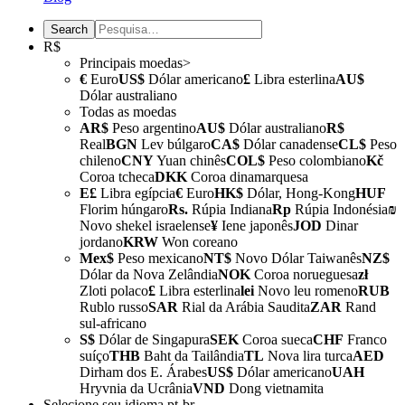
R$
Principais moedas>
€
Euro
US$
Dólar americano
£
Libra esterlina
AU$
Dólar australiano
Todas as moedas
AR$
Peso argentino
AU$
Dólar australiano
R$
Real
BGN
Lev búlgaro
CA$
Dólar canadense
CL$
Peso
chileno
CNY
Yuan chinês
COL$
Peso colombiano
Kč
Coroa tcheca
DKK
Coroa dinamarquesa
E£
Libra egípcia
€
Euro
HK$
Dólar, Hong-Kong
HUF
Florim húngaro
Rs.
Rúpia Indiana
Rp
Rúpia Indonésia
₪
Novo shekel israelense
¥
Iene japonês
JOD
Dinar
jordano
KRW
Won coreano
Mex$
Peso mexicano
NT$
Novo Dólar Taiwanês
NZ$
Dólar da Nova Zelândia
NOK
Coroa norueguesa
zł
Zloti polaco
£
Libra esterlina
lei
Novo leu romeno
RUB
Rublo russo
SAR
Rial da Arábia Saudita
ZAR
Rand
sul-africano
S$
Dólar de Singapura
SEK
Coroa sueca
CHF
Franco
suíço
THB
Baht da Tailândia
TL
Nova lira turca
AED
Dirham dos E. Árabes
US$
Dólar americano
UAH
Hryvnia da Ucrânia
VND
Dong vietnamita
Selecione seu idioma
pt-br