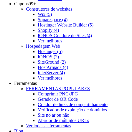
Cupons
99+
Construtores de websites
Wix
(5)
Squarespace
(4)
Hostinger Website Builder
(5)
Shopify
(4)
IONOS Criadore de Sites
(4)
Ver melhores
Hospedagem Web
Hostinger
(5)
IONOS
(2)
SiteGround
(2)
HostArmada
(4)
InterServer
(4)
Ver melhores
Ferramentas
FERRAMENTAS POPULARES
Comprimir PNG/JPG
Gerador de QR Code
Criador de links de compartilhamento
Verificador de expiração de domínios
Site no ar ou não
Abridor de múltiplos URLs
Ver todas as ferramentas
Blog