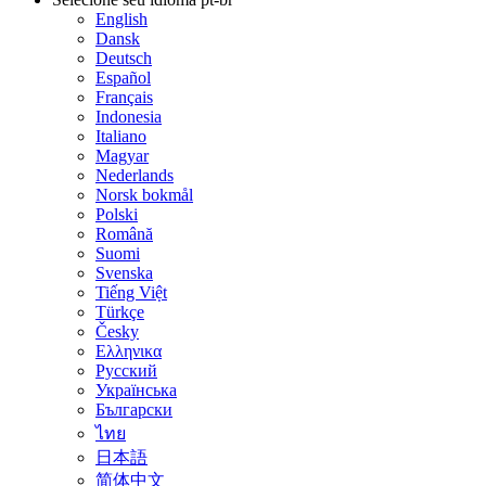
English
Dansk
Deutsch
Español
Français
Indonesia
Italiano
Magyar
Nederlands
Norsk bokmål
Polski
Română
Suomi
Svenska
Tiếng Việt
Türkçe
Česky
Ελληνικα
Русский
Українська
Български
ไทย
日本語
简体中文