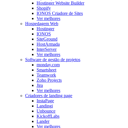
Hostinger Website Builder
Shopify
IONOS Criadore de Sites
Ver melhores
Hospedagem Web
Hostinger
IONOS
SiteGround
HostArmada
InterServer
Ver melhores
Software de gestão de projetos
monday.com
Smartsheet
Teamwork
Zoho Projects
Jira
Ver melhores
Criadores de landing page
InstaPage
Landingi
Unbounce
KickoffLabs
Lander
Ver melhores