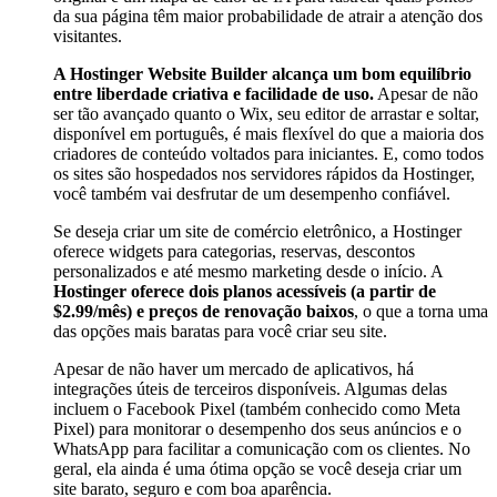
da sua página têm maior probabilidade de atrair a atenção dos
visitantes.
A Hostinger Website Builder alcança um bom equilíbrio
entre liberdade criativa e facilidade de uso.
Apesar de não
ser tão avançado quanto o Wix, seu editor de arrastar e soltar,
disponível em português, é mais flexível do que a maioria dos
criadores de conteúdo voltados para iniciantes. E, como todos
os sites são hospedados nos servidores rápidos da Hostinger,
você também vai desfrutar de um desempenho confiável.
Se deseja criar um site de comércio eletrônico, a Hostinger
oferece widgets para categorias, reservas, descontos
personalizados e até mesmo marketing desde o início. A
Hostinger oferece dois planos acessíveis (a partir de
$
2.99
/mês) e preços de renovação baixos
, o que a torna uma
das opções mais baratas para você criar seu site.
Apesar de não haver um mercado de aplicativos, há
integrações úteis de terceiros disponíveis. Algumas delas
incluem o Facebook Pixel (também conhecido como Meta
Pixel) para monitorar o desempenho dos seus anúncios e o
WhatsApp para facilitar a comunicação com os clientes. No
geral, ela ainda é uma ótima opção se você deseja criar um
site barato, seguro e com boa aparência.