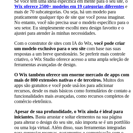
Se você tem uma ideia específica em mente para o seu site, o
Wix oferece
2500+
modelos em 19 categorias diferentes
e
mais de 70 subcategorias. Ou seja, há um modelo para
praticamente qualquer tipo de site que você possa imaginar.
No entanto, você não precisa usar o modelo específico para o
seu setor. Eu simplesmente escolhi meu design favorito e o
ajustei para atender às minhas necessidades.
Com o construtor de sites com IA do Wix,
você pode criar
um modelo exclusivo para o seu site
com base nas suas
respostas a um breve questionário. Se preferir mais controle
criativo, o Wix Studio oferece acesso a uma ampla seleção de
ferramentas avançadas de design.
O Wix também oferece um enorme mercado de apps com
mais de 800 extensões nativas e de terceiros.
Muitos dos
apps são gratuitos e você pode usá-los para adicionar
recursos, desde os mais básicos como formulários de contato a
funcionalidades mais avançadas, como recursos completos de
comércio eletrônico.
Apesar de sua profundidade, o Wix ainda é ideal para
iniciantes.
Basta arrastar e soltar elementos na sua página
para alterar o design do seu site, não importa se é um portfólio
ou uma loja virtual. Além disso, suas ferramentas integradas
para gerenciar reservas, pagamentos e comunicação com o