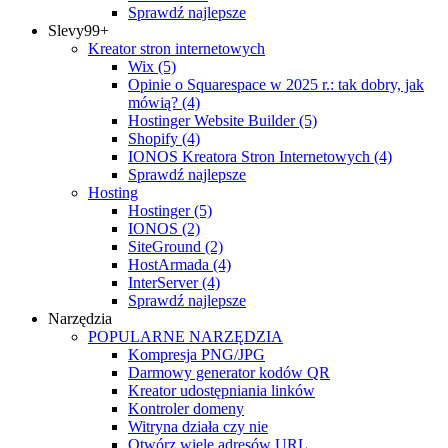
Sprawdź najlepsze
Slevy
99+
Kreator stron internetowych
Wix
(5)
Opinie o Squarespace w 2025 r.: tak dobry, jak
mówią?
(4)
Hostinger Website Builder
(5)
Shopify
(4)
IONOS Kreatora Stron Internetowych
(4)
Sprawdź najlepsze
Hosting
Hostinger
(5)
IONOS
(2)
SiteGround
(2)
HostArmada
(4)
InterServer
(4)
Sprawdź najlepsze
Narzędzia
POPULARNE NARZĘDZIA
Kompresja PNG/JPG
Darmowy generator kodów QR
Kreator udostępniania linków
Kontroler domeny
Witryna działa czy nie
Otwórz wiele adresów URL