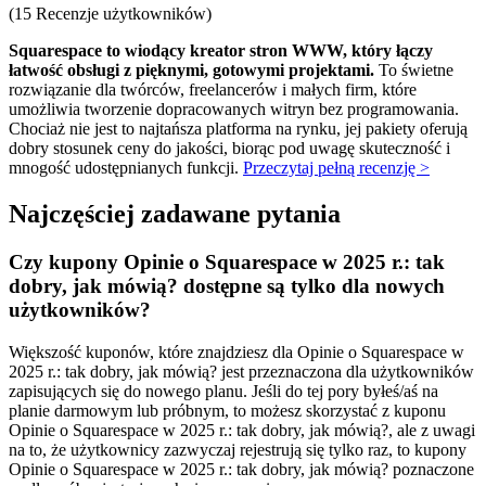
(15 Recenzje użytkowników)
Squarespace to wiodący kreator stron WWW, który łączy
łatwość obsługi z pięknymi, gotowymi projektami.
To świetne
rozwiązanie dla twórców, freelancerów i małych firm, które
umożliwia tworzenie dopracowanych witryn bez programowania.
Chociaż nie jest to najtańsza platforma na rynku, jej pakiety oferują
dobry stosunek ceny do jakości, biorąc pod uwagę skuteczność i
mnogość udostępnianych funkcji.
Przeczytaj pełną recenzję >
Najczęściej zadawane pytania
Czy kupony Opinie o Squarespace w 2025 r.: tak
dobry, jak mówią? dostępne są tylko dla nowych
użytkowników?
Większość kuponów, które znajdziesz dla Opinie o Squarespace w
2025 r.: tak dobry, jak mówią? jest przeznaczona dla użytkowników
zapisujących się do nowego planu. Jeśli do tej pory byłeś/aś na
planie darmowym lub próbnym, to możesz skorzystać z kuponu
Opinie o Squarespace w 2025 r.: tak dobry, jak mówią?, ale z uwagi
na to, że użytkownicy zazwyczaj rejestrują się tylko raz, to kupony
Opinie o Squarespace w 2025 r.: tak dobry, jak mówią? poznaczone