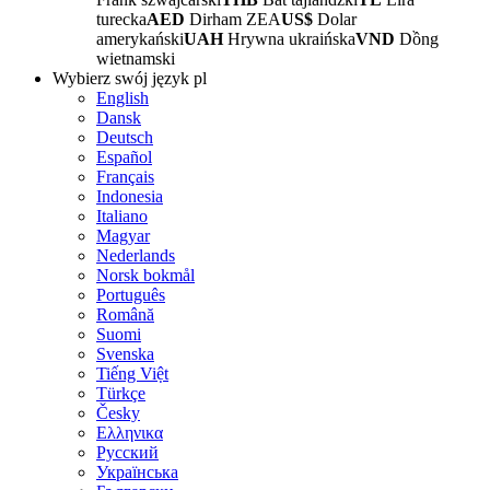
turecka
AED
Dirham ZEA
US$
Dolar
amerykański
UAH
Hrywna ukraińska
VND
Dồng
wietnamski
Wybierz swój język
pl
English
Dansk
Deutsch
Español
Français
Indonesia
Italiano
Magyar
Nederlands
Norsk bokmål
Português
Română
Suomi
Svenska
Tiếng Việt
Türkçe
Česky
Ελληνικα
Русский
Українська