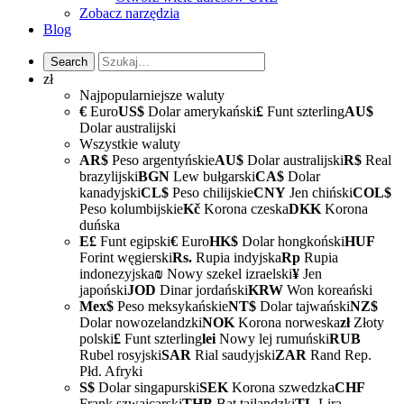
Zobacz narzędzia
Blog
zł
Najpopularniejsze waluty
€
Euro
US$
Dolar amerykański
£
Funt szterling
AU$
Dolar australijski
Wszystkie waluty
AR$
Peso argentyńskie
AU$
Dolar australijski
R$
Real
brazylijski
BGN
Lew bułgarski
CA$
Dolar
kanadyjski
CL$
Peso chilijskie
CNY
Jen chiński
COL$
Peso kolumbijskie
Kč
Korona czeska
DKK
Korona
duńska
E£
Funt egipski
€
Euro
HK$
Dolar hongkoński
HUF
Forint węgierski
Rs.
Rupia indyjska
Rp
Rupia
indonezyjska
₪
Nowy szekel izraelski
¥
Jen
japoński
JOD
Dinar jordański
KRW
Won koreański
Mex$
Peso meksykańskie
NT$
Dolar tajwański
NZ$
Dolar nowozelandzki
NOK
Korona norweska
zł
Złoty
polski
£
Funt szterling
lei
Nowy lej rumuński
RUB
Rubel rosyjski
SAR
Rial saudyjski
ZAR
Rand Rep.
Płd. Afryki
S$
Dolar singapurski
SEK
Korona szwedzka
CHF
Frank szwajcarski
THB
Bat tajlandzki
TL
Lira