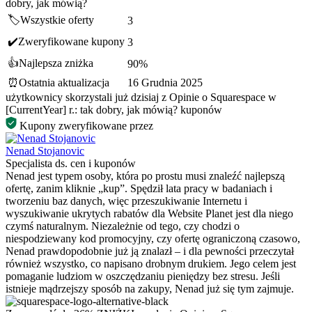
dobry, jak mówią?
🏷️
Wszystkie oferty
3
✔️
Zweryfikowane kupony
3
👍
Najlepsza zniżka
90%
⏰
Ostatnia aktualizacja
16 Grudnia 2025
użytkownicy skorzystali już dzisiaj z Opinie o Squarespace w
[CurrentYear] r.: tak dobry, jak mówią? kuponów
Kupony zweryfikowane przez
Nenad Stojanovic
Specjalista ds. cen i kuponów
Nenad jest typem osoby, która po prostu musi znaleźć najlepszą
ofertę, zanim kliknie „kup”. Spędził lata pracy w badaniach i
tworzeniu baz danych, więc przeszukiwanie Internetu i
wyszukiwanie ukrytych rabatów dla Website Planet jest dla niego
czymś naturalnym. Niezależnie od tego, czy chodzi o
niespodziewany kod promocyjny, czy ofertę ograniczoną czasowo,
Nenad prawdopodobnie już ją znalazł – i dla pewności przeczytał
również wszystko, co napisano drobnym drukiem. Jego celem jest
pomaganie ludziom w oszczędzaniu pieniędzy bez stresu. Jeśli
istnieje mądrzejszy sposób na zakupy, Nenad już się tym zajmuje.