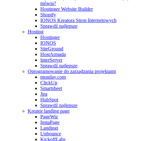
mówią?
Hostinger Website Builder
Shopify
IONOS Kreatora Stron Internetowych
Sprawdź najlepsze
Hosting
Hostinger
IONOS
SiteGround
HostArmada
InterServer
Sprawdź najlepsze
Oprogramowanie do zarządzania projektami
monday.com
ClickUp
Smartsheet
Jira
HubSpot
Sprawdź najlepsze
Kreator landing page
PageWiz
InstaPage
Landingi
Unbounce
KickoffLabs