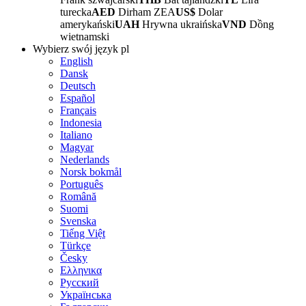
turecka
AED
Dirham ZEA
US$
Dolar
amerykański
UAH
Hrywna ukraińska
VND
Dồng
wietnamski
Wybierz swój język
pl
English
Dansk
Deutsch
Español
Français
Indonesia
Italiano
Magyar
Nederlands
Norsk bokmål
Português
Română
Suomi
Svenska
Tiếng Việt
Türkçe
Česky
Ελληνικα
Русский
Українська