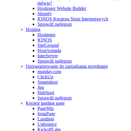
mówią?
Hostinger Website Builder
Shopify
IONOS Kreatora Stron Internetowych
Sprawdź najlepsze
Hosting
Hostinger
IONOS
SiteGround
HostArmada
InterServer
Sprawdź najlepsze
Oprogramowanie do zarządzania projektami
monday.com
ClickUp
Smartsheet
Jira
HubSpot
Sprawdź najlepsze
Kreator landing page
PageWiz
InstaPage
Landingi
Unbounce
KickoffLabs