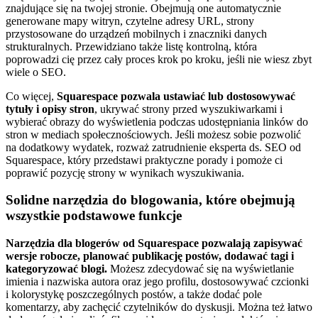
znajdujące się na twojej stronie. Obejmują one automatycznie
generowane mapy witryn, czytelne adresy URL, strony
przystosowane do urządzeń mobilnych i znaczniki danych
strukturalnych. Przewidziano także listę kontrolną, która
poprowadzi cię przez cały proces krok po kroku, jeśli nie wiesz zbyt
wiele o SEO.
Co więcej,
Squarespace pozwala ustawiać lub dostosowywać
tytuły i opisy stron
, ukrywać strony przed wyszukiwarkami i
wybierać obrazy do wyświetlenia podczas udostępniania linków do
stron w mediach społecznościowych. Jeśli możesz sobie pozwolić
na dodatkowy wydatek, rozważ zatrudnienie eksperta ds. SEO od
Squarespace, który przedstawi praktyczne porady i pomoże ci
poprawić pozycję strony w wynikach wyszukiwania.
Solidne narzędzia do blogowania, które obejmują
wszystkie podstawowe funkcje
Narzędzia dla blogerów od Squarespace pozwalają zapisywać
wersje robocze, planować publikację postów, dodawać tagi i
kategoryzować blogi.
Możesz zdecydować się na wyświetlanie
imienia i nazwiska autora oraz jego profilu, dostosowywać czcionki
i kolorystykę poszczególnych postów, a także dodać pole
komentarzy, aby zachęcić czytelników do dyskusji. Można też łatwo