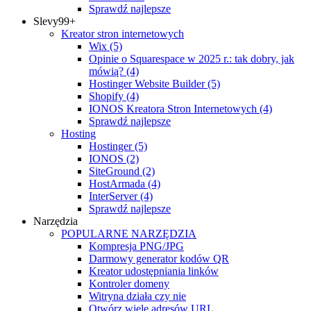
Sprawdź najlepsze
Slevy
99+
Kreator stron internetowych
Wix
(5)
Opinie o Squarespace w 2025 r.: tak dobry, jak
mówią?
(4)
Hostinger Website Builder
(5)
Shopify
(4)
IONOS Kreatora Stron Internetowych
(4)
Sprawdź najlepsze
Hosting
Hostinger
(5)
IONOS
(2)
SiteGround
(2)
HostArmada
(4)
InterServer
(4)
Sprawdź najlepsze
Narzędzia
POPULARNE NARZĘDZIA
Kompresja PNG/JPG
Darmowy generator kodów QR
Kreator udostępniania linków
Kontroler domeny
Witryna działa czy nie
Otwórz wiele adresów URL