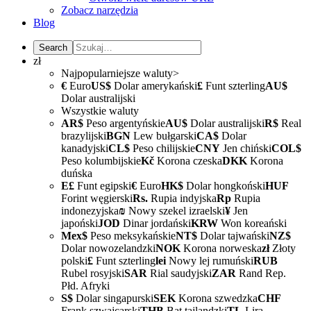
Zobacz narzędzia
Blog
zł
Najpopularniejsze waluty>
€
Euro
US$
Dolar amerykański
£
Funt szterling
AU$
Dolar australijski
Wszystkie waluty
AR$
Peso argentyńskie
AU$
Dolar australijski
R$
Real
brazylijski
BGN
Lew bułgarski
CA$
Dolar
kanadyjski
CL$
Peso chilijskie
CNY
Jen chiński
COL$
Peso kolumbijskie
Kč
Korona czeska
DKK
Korona
duńska
E£
Funt egipski
€
Euro
HK$
Dolar hongkoński
HUF
Forint węgierski
Rs.
Rupia indyjska
Rp
Rupia
indonezyjska
₪
Nowy szekel izraelski
¥
Jen
japoński
JOD
Dinar jordański
KRW
Won koreański
Mex$
Peso meksykańskie
NT$
Dolar tajwański
NZ$
Dolar nowozelandzki
NOK
Korona norweska
zł
Złoty
polski
£
Funt szterling
lei
Nowy lej rumuński
RUB
Rubel rosyjski
SAR
Rial saudyjski
ZAR
Rand Rep.
Płd. Afryki
S$
Dolar singapurski
SEK
Korona szwedzka
CHF
Frank szwajcarski
THB
Bat tajlandzki
TL
Lira