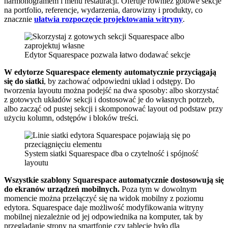
harmonogramem i menu restauracji. Oferuje również gotowe sekcje
na portfolio, referencje, wydarzenia, darowizny i produkty, co
znacznie
ułatwia rozpoczęcie projektowania witryny
.
Edytor Squarespace pozwala łatwo dodawać sekcje
W edytorze Squarespace elementy automatycznie przyciągają
się do siatki
, by zachować odpowiedni układ i odstępy. Do
tworzenia layoutu można podejść na dwa sposoby: albo skorzystać
z gotowych układów sekcji i dostosować je do własnych potrzeb,
albo zacząć od pustej sekcji i skomponować layout od podstaw przy
użyciu kolumn, odstępów i bloków treści.
System siatki Squarespace dba o czytelność i spójność
layoutu
Wszystkie szablony Squarespace automatycznie dostosowują się
do ekranów urządzeń mobilnych.
Poza tym w dowolnym
momencie można przełączyć się na widok mobilny z poziomu
edytora. Squarespace daje możliwość modyfikowania witryny
mobilnej niezależnie od jej odpowiednika na komputer, tak by
przeglądanie strony na smartfonie czy tablecie było dla