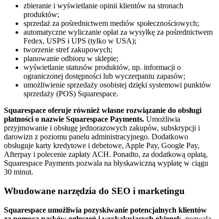
zbieranie i wyświetlanie opinii klientów na stronach
produktów;
sprzedaż za pośrednictwem mediów społecznościowych;
automatyczne wyliczanie opłat za wysyłkę za pośrednictwem
Fedex, USPS i UPS (tylko w USA);
tworzenie stref zakupowych;
planowanie odbioru w sklepie;
wyświetlanie statusów produktów, np. informacji o
ograniczonej dostępności lub wyczerpaniu zapasów;
umożliwienie sprzedaży osobistej dzięki systemowi punktów
sprzedaży (POS) Squarespace.
Squarespace oferuje również własne rozwiązanie do obsługi
płatności o nazwie Squarespace Payments.
Umożliwia
przyjmowanie i obsługę jednorazowych zakupów, subskrypcji i
darowizn z poziomu panelu administracyjnego. Dodatkowo
obsługuje karty kredytowe i debetowe, Apple Pay, Google Pay,
Afterpay i polecenie zapłaty ACH. Ponadto, za dodatkową opłatą,
Squarespace Payments pozwala na błyskawiczną wypłatę w ciągu
30 minut.
Wbudowane narzędzia do SEO i marketingu
Squarespace umożliwia pozyskiwanie potencjalnych klientów
za pomocą pasków ogłoszeń i wyskakujących okienek
, pozwala