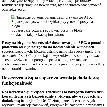
dodawać galerie zdjęć, filmy wideo, prezentacje produktów i
formularze rejestracji do newslettera, by dodatkowo zaangażować
odwiedzających.
Squarespace pozwala edytować posty na bloga
dokładnie tak jak każdą inną stronę
Posty na bloga można również dostosować pod SEO, a ponadto
platforma oferuje narzędzia do udostępniania w mediach
społecznościowych.
Możesz ustawić nagłówki i opisy (
meta title
oraz
meta description
) pod kątem wyszukiwarek, skonfigurować
sposób wyświetlania podglądu posta na blogu w mediach
społecznościowych, a także wysyłać wpisy z bloga jako newslettery
po ich opublikowaniu.
Rozszerzenia Squarespace zapewniają dodatkową
funkcjonalność
Rozszerzenia Squarespace Extensions to narzędzia innych firm,
które integrują się bezpośrednio z witryną, aby wzbogacić ją o
dodatkową funkcjonalność.
Obejmują one takie obszary jak
wysyłka i realizacja zamówień, księgowość, zarządzanie zapasami i