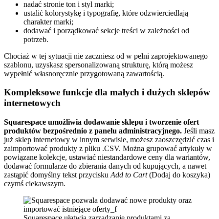
nadać stronie ton i styl marki;
ustalić kolorystykę i typografię, które odzwierciedlają
charakter marki;
dodawać i porządkować sekcje treści w zależności od
potrzeb.
Chociaż w tej sytuacji nie zaczniesz od w pełni zaprojektowanego
szablonu, uzyskasz spersonalizowaną strukturę, którą możesz
wypełnić własnoręcznie przygotowaną zawartością.
Kompleksowe funkcje dla małych i dużych sklepów
internetowych
Squarespace umożliwia dodawanie sklepu i tworzenie ofert
produktów bezpośrednio z panelu administracyjnego.
Jeśli masz
już sklep internetowy w innym serwisie, możesz zaoszczędzić czas i
zaimportować produkty z pliku .CSV. Można grupować artykuły w
powiązane kolekcje, ustawiać niestandardowe ceny dla wariantów,
dodawać formularze do zbierania danych od kupujących, a nawet
zastąpić domyślny tekst przycisku
Add to Cart
(Dodaj do koszyka)
czymś ciekawszym.
Squarespace ułatwia zarządzanie produktami za