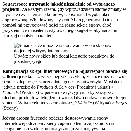
Squarespace utrzymuje jakość niezależnie od wybranego
projektu.
Za każdym razem, gdy wprowadzałem istotne zmiany w
layoucie czy schemacie kolorów, całość nadal wyglądała na
dopracowaną. Wbudowany asystent AI do generowania tekstu
pomógł mi przygotować treści na różne sekcje strony, choć
przyznam, że musiałem zedytować jego sugestie, aby nadać im
bardziej osobisty charakter.
Utwórz nowy sklep lub dodaj kategorię produktów do
już istniejącego
Konfiguracja sklepu internetowego na Squarespace okazała się
całkiem prosta.
Już wcześniej zaznaczyłem, że chcę mieć na swojej
stronie sklep, więc sztuczna inteligencja go utworzyła. Musiałem
jedynie przejść do
Products & Services
(Produkty i usługi) >
Products
(Products) w panelu nawigacyjnym, aby zarządzać
ofertami produktów. Mogłem również łatwo dodawać nowe sklepy
z menu. W tym celu musiałem otworzyć
Website
(Witryna) >
Pages
(Strony).
Jedyną drobną frustrację podczas dostosowywania strony
internetowej odczułem, kiedy zapomniałem o zapisaniu zmian –
usługa nie przewiduje automatycznego zapamiętywania