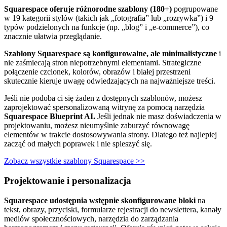
Squarespace oferuje różnorodne szablony (180+)
pogrupowane
w 19 kategorii stylów (takich jak „fotografia” lub „rozrywka”) i 9
typów podzielonych na funkcje (np. „blog” i „e-commerce”), co
znacznie ułatwia przeglądanie.
Szablony Squarespace są konfigurowalne, ale minimalistyczne
i
nie zaśmiecają stron niepotrzebnymi elementami. Strategiczne
połączenie czcionek, kolorów, obrazów i białej przestrzeni
skutecznie kieruje uwagę odwiedzających na najważniejsze treści.
Jeśli nie podoba ci się żaden z dostępnych szablonów, możesz
zaprojektować spersonalizowaną witrynę za pomocą narzędzia
Squarespace Blueprint AI.
Jeśli jednak nie masz doświadczenia w
projektowaniu, możesz nieumyślnie zaburzyć równowagę
elementów w trakcie dostosowywania strony. Dlatego też najlepiej
zacząć od małych poprawek i nie spieszyć się.
Zobacz wszystkie szablony Squarespace >>
Projektowanie i personalizacja
Squarespace udostępnia wstępnie skonfigurowane bloki
na
tekst, obrazy, przyciski, formularze rejestracji do newslettera, kanały
mediów społecznościowych, narzędzia do zarządzania