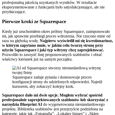
profesjonalną jakością uzyskanych wyników. W rezultacie
eksperymentowanie z funkcjami było satysfakcjonujące, ale nie
przytłaczające.
Pierwsze kroki ze Squarespace
Kiedy już uruchomiłem okres próbny Squarespace, zaimponowało
mi, jak sprawnie przebiegł proces wdrożenia. Nie rzucono mnie od
razu na głęboką wodę.
Najpierw wyświetlił mi się kwestionariusz,
w którym zapytano mnie, w jakim celu tworzę stronę przy
użyciu Squarespace i jaki typ witryny chcę zaprojektować.
Pozwoliło to zawęzić listę proponowanych szablonów i obrać
właściwy kierunek już na samym początku.
Squarespace zadaje pytania i dostosowuje proces
konfiguracji strony do udzielonych odpowiedzi. Najedź
kursorem, aby zobaczyć kolejny krok.
Squarespace dało mi dwie opcje. Mogłem wybrać spośród
profesjonalnie zaprojektowanych szablonów lub skorzystać z
narzędzia Blueprint AI
do wygenerowania niestandardowego
projektu. Biblioteka szablonów jest przejrzyście podzielona na
kategorie, takie jak „Fotografia”, „Lokalny biznes” i „Sklep