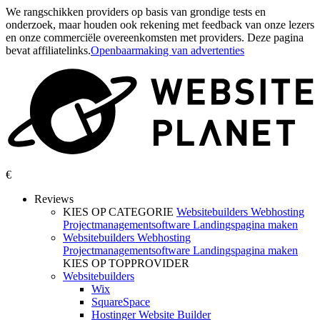
We rangschikken providers op basis van grondige tests en
onderzoek, maar houden ook rekening met feedback van onze lezers
en onze commerciële overeenkomsten met providers. Deze pagina
bevat affiliatelinks.
Openbaarmaking van advertenties
€
Reviews
KIES OP CATEGORIE
Websitebuilders
Webhosting
Projectmanagementsoftware
Landingspagina maken
Websitebuilders
Webhosting
Projectmanagementsoftware
Landingspagina maken
KIES OP TOPPROVIDER
Websitebuilders
Wix
SquareSpace
Hostinger Website Builder