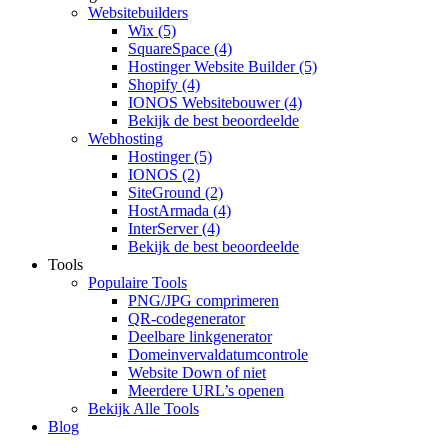
Websitebuilders
Wix
(5)
SquareSpace
(4)
Hostinger Website Builder
(5)
Shopify
(4)
IONOS Websitebouwer
(4)
Bekijk de best beoordeelde
Webhosting
Hostinger
(5)
IONOS
(2)
SiteGround
(2)
HostArmada
(4)
InterServer
(4)
Bekijk de best beoordeelde
Tools
Populaire Tools
PNG/JPG comprimeren
QR-codegenerator
Deelbare linkgenerator
Domeinvervaldatumcontrole
Website Down of niet
Meerdere URL’s openen
Bekijk Alle Tools
Blog