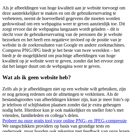
Als je afbeeldingen van hoge kwaliteit aan je website toevoegt om
deze aantrekkelijker te maken en om de gebruikerservaring te
verbeteren, neemt de hoeveelheid gegevens die moeten worden
gedownload om een webpagina weer te geven aanzienlijk toe. Dit
zorgt ervoor dat de webpagina langzaam wordt geladen – dit is
slecht voor de gebruikerservaring van de personen die je website
bezoeken en het heeft een negatieve invloed op de positie van je
website in de zoekresultaten van Google en andere zoekmachines.
Compress PNG/JPG biedt je het beste van twee werelden – het
biedt je de mogelijkheid om prachtige afbeeldingen van hoge
kwaliteit op je website weer te geven, zonder dat het ervoor zorgt
dat het langer duurt om de webpagina weer te geven.
Wat als ik geen website heb?
Zelfs als je je afbeeldingen niet op een website wilt gebruiken, zijn
er nog genoeg redenen om de afmetingen te verkleinen. Als de
bestandsgroottes van afbeeldingen kleiner zijn, kun je meer foto’s op
je telefoon of schijfstation plaatsen zonder dat je extra geheugen
nodig hebt. Hierdoor kun je ook makkelijker en sneller foto’s met
vrienden, familieleden en collega’s delen.
Probeer nu onze gratis tool voor online PNG- en JPEG-compressie
We rangschikken providers op basis van grondige tests en
onderzoek, maar houden ook rekening met feedback van onze lezers