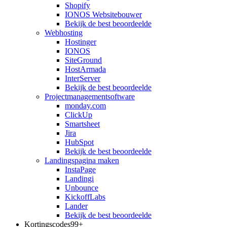
Shopify
IONOS Websitebouwer
Bekijk de best beoordeelde
Webhosting
Hostinger
IONOS
SiteGround
HostArmada
InterServer
Bekijk de best beoordeelde
Projectmanagementsoftware
monday.com
ClickUp
Smartsheet
Jira
HubSpot
Bekijk de best beoordeelde
Landingspagina maken
InstaPage
Landingi
Unbounce
KickoffLabs
Lander
Bekijk de best beoordeelde
Kortingscodes
99+