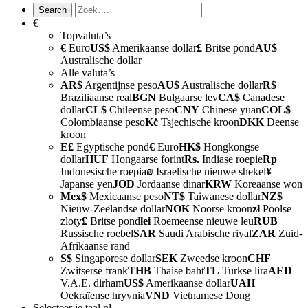
€
Topvaluta’s
€
Euro
US$
Amerikaanse dollar
£
Britse pond
AU$
Australische dollar
Alle valuta’s
AR$
Argentijnse peso
AU$
Australische dollar
R$
Braziliaanse real
BGN
Bulgaarse lev
CA$
Canadese
dollar
CL$
Chileense peso
CNY
Chinese yuan
COL$
Colombiaanse peso
Kč
Tsjechische kroon
DKK
Deense
kroon
E£
Egyptische pond
€
Euro
HK$
Hongkongse
dollar
HUF
Hongaarse forint
Rs.
Indiase roepie
Rp
Indonesische roepia
₪
Israelische nieuwe shekel
¥
Japanse yen
JOD
Jordaanse dinar
KRW
Koreaanse won
Mex$
Mexicaanse peso
NT$
Taiwanese dollar
NZ$
Nieuw-Zeelandse dollar
NOK
Noorse kroon
zł
Poolse
zloty
£
Britse pond
lei
Roemeense nieuwe leu
RUB
Russische roebel
SAR
Saudi Arabische riyal
ZAR
Zuid-
Afrikaanse rand
S$
Singaporese dollar
SEK
Zweedse kroon
CHF
Zwitserse frank
THB
Thaise baht
TL
Turkse lira
AED
V.A.E. dirham
US$
Amerikaanse dollar
UAH
Oekraïense hryvnia
VND
Vietnamese Dong
Selecteer je taal
nl