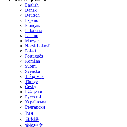
English
Dansk
Deutsch
Español
Français
Indonesia
Italiano
Magyar
Norsk bokmål
Polski
Português
Română
Suomi
Svenska
Tiếng Việt
Türkçe
Česky
Ελληνικα
Русский
Українська
Български
ไทย
日本語
简体中文