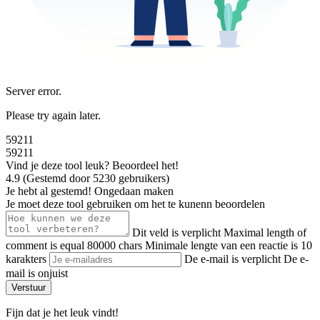
Server error.
Please try again later.
59211
59211
Vind je deze tool leuk? Beoordeel het!
4.9
(
Gestemd door
5230
gebruikers
)
Je hebt al gestemd!
Ongedaan maken
Je moet deze tool gebruiken om het te kunenn beoordelen
Dit veld is verplicht
Maximal length of
comment is equal 80000 chars
Minimale lengte van een reactie is 10
karakters
De e-mail is verplicht
De e-
mail is onjuist
Verstuur
Fijn dat je het leuk vindt!