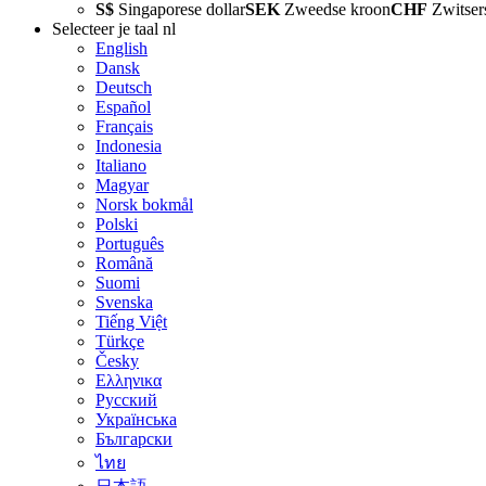
S$
Singaporese dollar
SEK
Zweedse kroon
CHF
Zwitser
Selecteer je taal
nl
English
Dansk
Deutsch
Español
Français
Indonesia
Italiano
Magyar
Norsk bokmål
Polski
Português
Română
Suomi
Svenska
Tiếng Việt
Türkçe
Česky
Ελληνικα
Русский
Українська
Български
ไทย