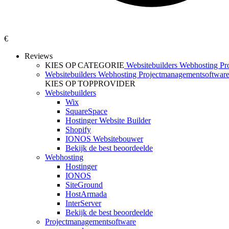
€
Reviews
KIES OP CATEGORIE
Websitebuilders
Webhosting
Pr
Websitebuilders
Webhosting
Projectmanagementsoftwar
KIES OP TOPPROVIDER
Websitebuilders
Wix
SquareSpace
Hostinger Website Builder
Shopify
IONOS Websitebouwer
Bekijk de best beoordeelde
Webhosting
Hostinger
IONOS
SiteGround
HostArmada
InterServer
Bekijk de best beoordeelde
Projectmanagementsoftware