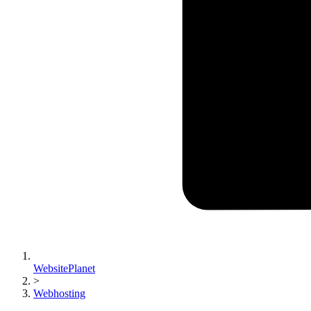
WebsitePlanet
>
Webhosting