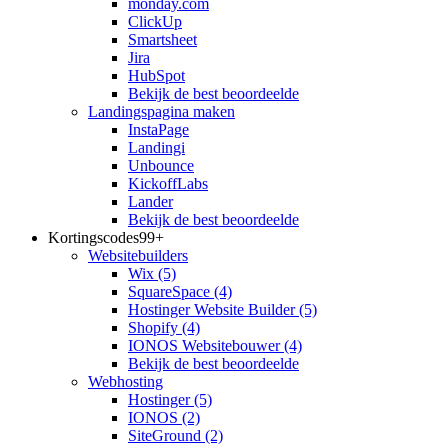
monday.com
ClickUp
Smartsheet
Jira
HubSpot
Bekijk de best beoordeelde
Landingspagina maken
InstaPage
Landingi
Unbounce
KickoffLabs
Lander
Bekijk de best beoordeelde
Kortingscodes
99+
Websitebuilders
Wix
(5)
SquareSpace
(4)
Hostinger Website Builder
(5)
Shopify
(4)
IONOS Websitebouwer
(4)
Bekijk de best beoordeelde
Webhosting
Hostinger
(5)
IONOS
(2)
SiteGround
(2)