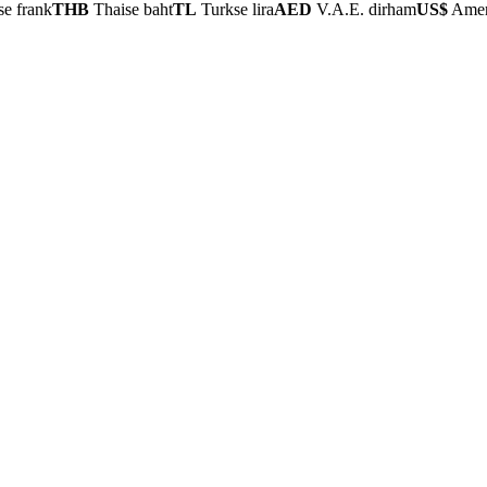
se frank
THB
Thaise baht
TL
Turkse lira
AED
V.A.E. dirham
US$
Ameri