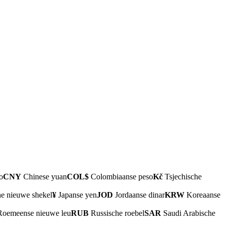
o
CNY
Chinese yuan
COL$
Colombiaanse peso
Kč
Tsjechische
he nieuwe shekel
¥
Japanse yen
JOD
Jordaanse dinar
KRW
Koreaanse
oemeense nieuwe leu
RUB
Russische roebel
SAR
Saudi Arabische