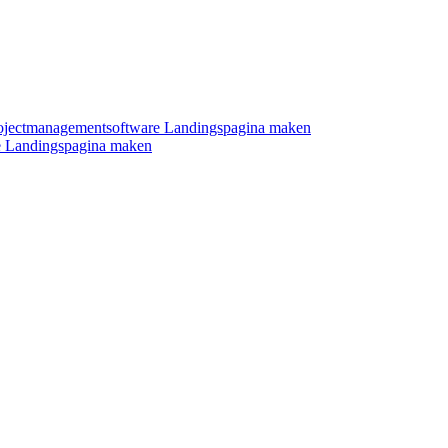
ojectmanagementsoftware
Landingspagina maken
e
Landingspagina maken