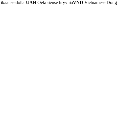
kaanse dollar
UAH
Oekraïense hryvnia
VND
Vietnamese Dong