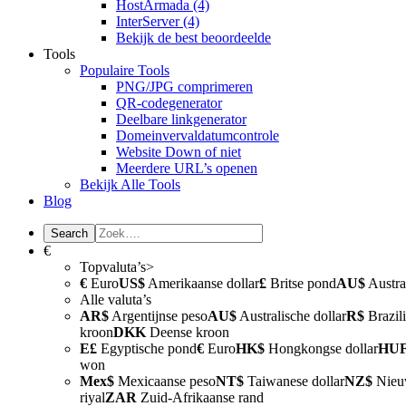
HostArmada
(4)
InterServer
(4)
Bekijk de best beoordeelde
Tools
Populaire Tools
PNG/JPG comprimeren
QR-codegenerator
Deelbare linkgenerator
Domeinvervaldatumcontrole
Website Down of niet
Meerdere URL’s openen
Bekijk Alle Tools
Blog
€
Topvaluta’s>
€
Euro
US$
Amerikaanse dollar
£
Britse pond
AU$
Austral
Alle valuta’s
AR$
Argentijnse peso
AU$
Australische dollar
R$
Brazili
kroon
DKK
Deense kroon
E£
Egyptische pond
€
Euro
HK$
Hongkongse dollar
HU
won
Mex$
Mexicaanse peso
NT$
Taiwanese dollar
NZ$
Nieuw
riyal
ZAR
Zuid-Afrikaanse rand