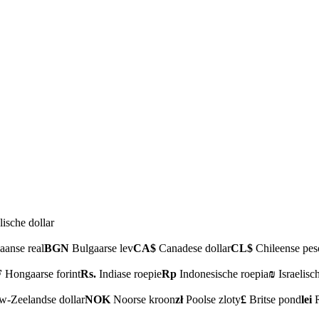
ische dollar
aanse real
BGN
Bulgaarse lev
CA$
Canadese dollar
CL$
Chileense pes
F
Hongaarse forint
Rs.
Indiase roepie
Rp
Indonesische roepia
₪
Israelisc
-Zeelandse dollar
NOK
Noorse kroon
zł
Poolse zloty
£
Britse pond
lei
R