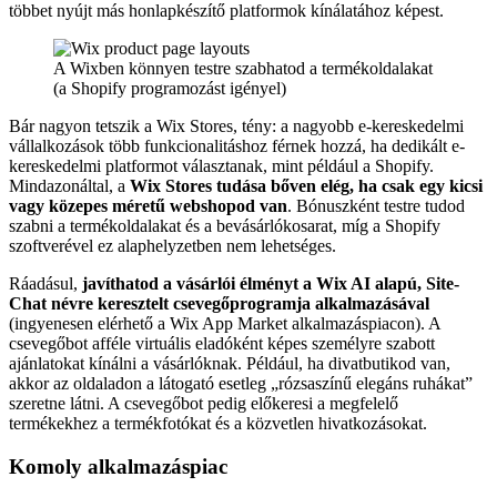
többet nyújt más honlapkészítő platformok kínálatához képest.
A Wixben könnyen testre szabhatod a termékoldalakat
(a Shopify programozást igényel)
Bár nagyon tetszik a Wix Stores, tény: a nagyobb e-kereskedelmi
vállalkozások több funkcionalitáshoz férnek hozzá, ha dedikált e-
kereskedelmi platformot választanak, mint például a Shopify.
Mindazonáltal, a
Wix Stores tudása bőven elég, ha csak egy kicsi
vagy közepes méretű webshopod van
. Bónuszként testre tudod
szabni a termékoldalakat és a bevásárlókosarat, míg a Shopify
szoftverével ez alaphelyzetben nem lehetséges.
Ráadásul,
javíthatod a vásárlói élményt a Wix AI alapú, Site-
Chat névre keresztelt csevegőprogramja alkalmazásával
(ingyenesen elérhető a Wix App Market alkalmazáspiacon). A
csevegőbot afféle virtuális eladóként képes személyre szabott
ajánlatokat kínálni a vásárlóknak. Például, ha divatbutikod van,
akkor az oldaladon a látogató esetleg „rózsaszínű elegáns ruhákat”
szeretne látni. A csevegőbot pedig előkeresi a megfelelő
termékekhez a termékfotókat és a közvetlen hivatkozásokat.
Komoly alkalmazáspiac