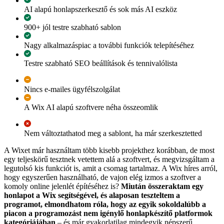
AI alapú honlapszerkesztő és sok más AI eszköz
900+ jól testre szabható sablon
Nagy alkalmazáspiac a további funkciók telepítéséhez
Testre szabható SEO beállítások és tennivalólista
Nincs e-mailes ügyfélszolgálat
A Wix AI alapú szoftvere néha összeomlik
Nem változtathatod meg a sablont, ha már szerkesztetted
A Wixet már használtam több kisebb projekthez korábban, de most
egy teljeskörű tesztnek vetettem alá a szoftvert, és megvizsgáltam a
legutolsó kis funkciót is, amit a csomag tartalmaz. A Wix híres arról,
hogy egyszerűen használható, de vajon elég izmos a szoftver a
komoly online jelenlét építéséhez is?
Miután összeraktam egy
honlapot a Wix segítségével, és alaposan teszteltem a
programot, elmondhatom róla, hogy az egyik sokoldalúbb a
piacon a programozást nem igénylő honlapkészítő platformok
kategóriájában
– és már gyakorlatilag mindegyik népszerű