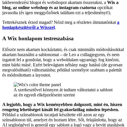
lakberendezési blogot és webshopot akartam összerakni, a
Wix a
blog, az online webshop és az instagram csatorna
opciókat
javasolta (és igen meggyőzőnek találtam ezt a teljesítményt!).
Tettrekésznek érzed magad? Nézd meg a részletes útmutatónkat
a
honlapkészítésről a Wixszel
.
A Wix honlapom testreszabása
Először nem akartam kockáztatni, és csak minimális módosításokkal
akartam használni a sablonomat – de Leo a csillagjegyem, és nem
izgatott fel a gondolat, hogy a weboldalam ugyanúgy fog kinézni,
mint bárki másé. Ezért belevágtam néhány nagy hatású (de gyorsan
megvalósítható) változtatásba; például személyre szabtam a palettát
és módosítottam a layoutot.
A szerkesztővel könnyen át tudtam változtatni a sablont
az én egyedi elképzeléseim szerint
A legjobb, hogy a Wix keményebben dolgozott, mint én, hiszen
rengeteg lehetőséget kínált fel gyakorlatilag minden lépésben.
Például a színsablonok tucatjait készítette elő azon az egy
színsablonon túl, amelyet én hoztam létre. Sőt, felajánlotta, hogy az
AI segítségével is generál egy sablont a logó vagy a bevitt utasítások