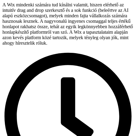
A Wix mindenki számára tud kínálni valamit, hiszen elérhető az
intuitív drag and drop szerkesztő és a sok funkció (beleértve az AI
alapú eszközcsomagot), melyek minden fajta vállalkozás számára
hasznosak lesznek. A nagyvonalú ingyenes csomaggal teljes értékű
honlapot rakhatsz össze, tehát az egyik legkönnyebben hozzáférhető
honlapkészítő platformról van szó. A Wix a tapasztalataim alapján
azon kevés platform közé tartozik, melyek tényleg olyan jók, mint
ahogy híresztelik róluk.