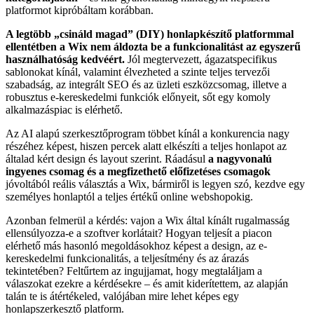
platformot kipróbáltam korábban.
A legtöbb „csináld magad” (DIY) honlapkészítő platformmal
ellentétben a Wix nem áldozta be a funkcionalitást az egyszerű
használhatóság kedvéért.
Jól megtervezett, ágazatspecifikus
sablonokat kínál, valamint élvezheted a szinte teljes tervezői
szabadság, az integrált SEO és az üzleti eszközcsomag, illetve a
robusztus e-kereskedelmi funkciók előnyeit, sőt egy komoly
alkalmazáspiac is elérhető.
Az AI alapú szerkesztőprogram többet kínál a konkurencia nagy
részéhez képest, hiszen percek alatt elkészíti a teljes honlapot az
általad kért design és layout szerint. Ráadásul
a nagyvonalú
ingyenes csomag és a megfizethető előfizetéses csomagok
jóvoltából reális választás a Wix, bármiről is legyen szó, kezdve egy
személyes honlaptól a teljes értékű online webshopokig.
Azonban felmerül a kérdés: vajon a Wix által kínált rugalmasság
ellensúlyozza-e a szoftver korlátait? Hogyan teljesít a piacon
elérhető más hasonló megoldásokhoz képest a design, az e-
kereskedelmi funkcionalitás, a teljesítmény és az árazás
tekintetében? Feltűrtem az ingujjamat, hogy megtaláljam a
válaszokat ezekre a kérdésekre – és amit kiderítettem, az alapján
talán te is átértékeled, valójában mire lehet képes egy
honlapszerkesztő platform.