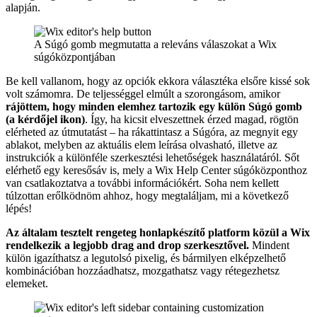
alapján.
A Súgó gomb megmutatta a releváns válaszokat a Wix
súgóközpontjában
Be kell vallanom, hogy az opciók ekkora választéka elsőre kissé sok
volt számomra. De teljességgel elmúlt a szorongásom, amikor
rájöttem, hogy minden elemhez tartozik egy külön Súgó gomb
(a kérdőjel ikon)
. Így, ha kicsit elveszettnek érzed magad, rögtön
elérheted az útmutatást – ha rákattintasz a Súgóra, az megnyit egy
ablakot, melyben az aktuális elem leírása olvasható, illetve az
instrukciók a különféle szerkesztési lehetőségek használatáról. Sőt
elérhető egy keresősáv is, mely a Wix Help Center súgóközponthoz
van csatlakoztatva a további információkért. Soha nem kellett
túlzottan erőlködnöm ahhoz, hogy megtaláljam, mi a következő
lépés!
Az általam tesztelt rengeteg honlapkészítő platform közül a Wix
rendelkezik a legjobb drag and drop szerkesztővel.
Mindent
külön igazíthatsz a legutolsó pixelig, és bármilyen elképzelhető
kombinációban hozzáadhatsz, mozgathatsz vagy rétegezhetsz
elemeket.