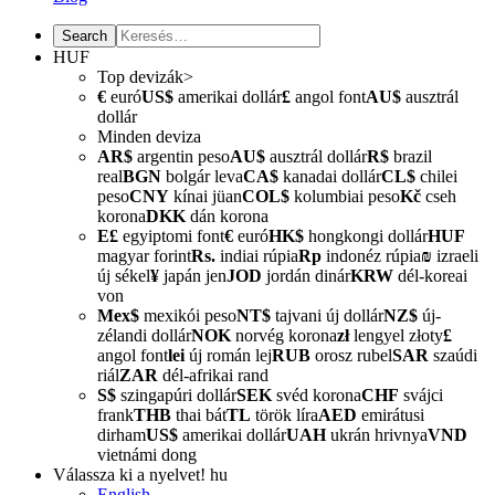
HUF
Top devizák>
€
euró
US$
amerikai dollár
£
angol font
AU$
ausztrál
dollár
Minden deviza
AR$
argentin peso
AU$
ausztrál dollár
R$
brazil
real
BGN
bolgár leva
CA$
kanadai dollár
CL$
chilei
peso
CNY
kínai jüan
COL$
kolumbiai peso
Kč
cseh
korona
DKK
dán korona
E£
egyiptomi font
€
euró
HK$
hongkongi dollár
HUF
magyar forint
Rs.
indiai rúpia
Rp
indonéz rúpia
₪
izraeli
új sékel
¥
japán jen
JOD
jordán dinár
KRW
dél-koreai
von
Mex$
mexikói peso
NT$
tajvani új dollár
NZ$
új-
zélandi dollár
NOK
norvég korona
zł
lengyel złoty
£
angol font
lei
új román lej
RUB
orosz rubel
SAR
szaúdi
riál
ZAR
dél-afrikai rand
S$
szingapúri dollár
SEK
svéd korona
CHF
svájci
frank
THB
thai bát
TL
török líra
AED
emirátusi
dirham
US$
amerikai dollár
UAH
ukrán hrivnya
VND
vietnámi dong
Válassza ki a nyelvet!
hu
English