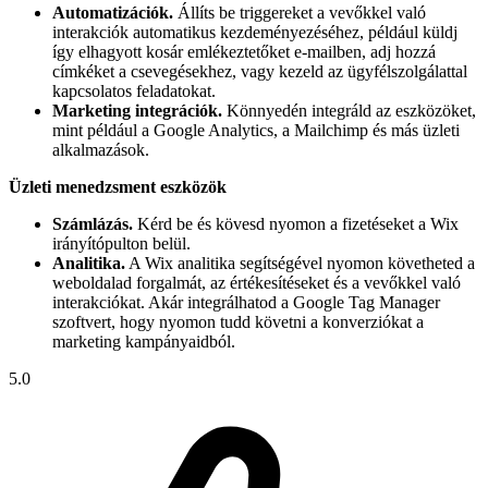
Automatizációk.
Állíts be triggereket a vevőkkel való
interakciók automatikus kezdeményezéséhez, például küldj
így elhagyott kosár emlékeztetőket e-mailben, adj hozzá
címkéket a csevegésekhez, vagy kezeld az ügyfélszolgálattal
kapcsolatos feladatokat.
Marketing integrációk.
Könnyedén integráld az eszközöket,
mint például a Google Analytics, a Mailchimp és más üzleti
alkalmazások.
Üzleti menedzsment eszközök
Számlázás.
Kérd be és kövesd nyomon a fizetéseket a Wix
irányítópulton belül.
Analitika.
A Wix analitika segítségével nyomon követheted a
weboldalad forgalmát, az értékesítéseket és a vevőkkel való
interakciókat. Akár integrálhatod a Google Tag Manager
szoftvert, hogy nyomon tudd követni a konverziókat a
marketing kampányaidból.
5.0