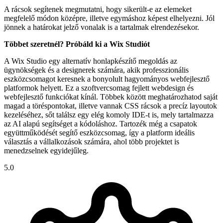
A rácsok segítenek megmutatni, hogy sikerült-e az elemeket
megfelelő módon középre, illetve egymáshoz képest elhelyezni. Jól
jönnek a határokat jelző vonalak is a tartalmak elrendezésekor.
Többet szeretnél? Próbáld ki a Wix Studiót
A Wix Studio egy alternatív honlapkészítő megoldás az
ügynökségek és a designerek számára, akik professzionális
eszközcsomagot keresnek a bonyolult hagyományos webfejlesztő
platformok helyett. Ez a szoftvercsomag fejlett webdesign és
webfejlesztő funkciókat kínál. Többek között meghatározhatod saját
magad a töréspontokat, illetve vannak CSS rácsok a precíz layoutok
kezeléséhez, sőt találsz egy elég komoly IDE-t is, mely tartalmazza
az AI alapú segítséget a kódoláshoz. Tartozék még a csapatok
együttműködését segítő eszközcsomag, így a platform ideális
választás a vállalkozások számára, ahol több projektet is
menedzselnek egyidejűleg.
5.0