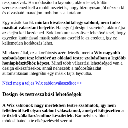
reszponzívak. Ha módosítod a layoutot, akkor lehet, külön
szerkesztened kell a mobil nézetet is, hogy bizonyosan jól nézzen ki
és olvasható maradjon mobilon is a tartalom.
Egy másik korlát:
miután kiválasztottál egy sablont, nem tudsz
másikat választani helyette
. Ha egy új designt szeretnél, akkor újra
az elején kell kezdened. Sok konkurens szoftver lehetővé teszi, hogy
egyetlen kattintással másik sablonra cseréld le az eredetit, így ez
kellemetlen korlátozás lehet.
Mindazonáltal, ez a korlátozás azért létezik, mert a
Wix nagyobb
szabadságot tesz lehetővé az oldalad testre szabásában a legtöbb
honlapkészítőhöz képest
. Minél több választási lehetőséged van a
design elkészítésekor, annál nehezebb a módosításaidat
automatikusan integrálni egy másik fajta layoutba.
Nézd meg a teljes Wix sablonválasztékot >>
Design és testreszabási lehetőségek
A Wix sablonok nagy mértékben testre szabhatók, így nem
feltétlenül kell olyan sablont választanod, amelyet kifejezetten a
te üzleti vállalkozásodhoz készítettek.
Bármelyik sablont
módosíthatod a te elképzeléseid szerint.