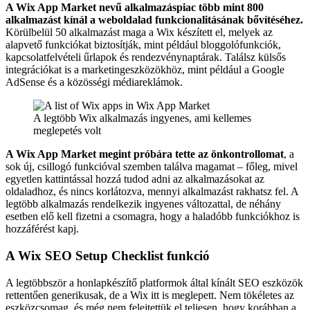
A Wix App Market nevű alkalmazáspiac több mint 800
alkalmazást kínál a weboldalad funkcionalitásának bővítéséhez.
Körülbelül 50 alkalmazást maga a Wix készített el, melyek az
alapvető funkciókat biztosítják, mint például bloggolófunkciók,
kapcsolatfelvételi űrlapok és rendezvénynaptárak. Találsz külsős
integrációkat is a marketingeszközökhöz, mint például a Google
AdSense és a közösségi médiareklámok.
A legtöbb Wix alkalmazás ingyenes, ami kellemes
meglepetés volt
A Wix App Market megint próbára tette az önkontrollomat
, a
sok új, csillogó funkcióval szemben találva magamat – főleg, mivel
egyetlen kattintással hozzá tudod adni az alkalmazásokat az
oldaladhoz, és nincs korlátozva, mennyi alkalmazást rakhatsz fel. A
legtöbb alkalmazás rendelkezik ingyenes változattal, de néhány
esetben elő kell fizetni a csomagra, hogy a haladóbb funkciókhoz is
hozzáférést kapj.
A Wix SEO Setup Checklist funkció
A legtöbbször a honlapkészítő platformok által kínált SEO eszközök
rettentően generikusak, de a Wix itt is meglepett. Nem tökéletes az
eszközcsomag, és még nem felejtettük el teljesen, hogy korábban a