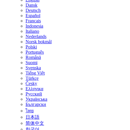
Dansk
Deutsch
Español
Français
Indonesia
Italiano
Nederlands
Norsk bokmål
Polski
Português
Română
Suomi
Svenska
Tiếng Việt
Türkçe
Česky
Ελληνικα
Русский
Українська
Български
ไทย
日本語
简体中文
한국어