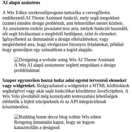
AI alapú assisztens
A Wix Editor szerkesztőprogram tartozéka a csevegőbotra
emlékeztető AI Theme Assistant funkció, mely segít megoldani
(szinte) minden design problémát, ami felmerülhet menet közben.
Az asszisztens eszköz javaslatot tesz arra, melyik funkciót használd,
sőt segít kiválasztani a megfelelő betűtípust, színt és elemeket.
Igényelheted az útmutatását a design elkészítésekor, vagy
megkérheted arra, hogy elvégezzen bizonyos feladatokat, például
hogy generáljon egy színsablont a logód alapján.
A Wix AI alapú assisztense segített megoldani a design
problémáimat
Szuper egyszerűen hozzá tudsz adni egyéni tervezésű elemeket
vagy widgeteket.
Beágyazhatod a widgeteket a HTML kódblokkok
segítségével vagy akár saját funkciókat készíthetsz JavaScriptben. A
Wix Velo jóvoltából még komolyabb testreszabási lehetőségek
elérhetők a fejlett szkripteknek és az API integrációknak
köszönhetően.
Rengeteg útmutatást kapsz, hogy ne legyen
katasztrofális a designod