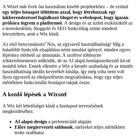
A Wixet már évek óta használom kisebb projektekhez – de ezúttal
egy teljes hónapot töltöttem azzal, hogy létrehozzak egy
lakberendezéssel foglalkozó blogot és webshopot, hogy igazán
próbára tegyem a platformot
. A design és az üzleti eszközöktől az
e-kereskedelmi, bloggoló és SEO funkciókig szinte mindent
leteszteltem, amit a Wix kínál.
Az első benyomásom? Nos, az egyszerű használhatóság! Míg a
haladóbb funkciók elsajátítása némi tanulást igényel, minden egyes
lépéshez elérhető az útmutatás. A szoftver többnyire
zökkenőmentesen működik, de az AI alapú honlapszerkesztő kicsit
instabil lehet. Ennek ellenére a Wix a kreatív szabadság és az intuitív
használhatóság ideális keverékét kínálja, így még soha nem volt
ilyen egyszerű az elképzeléseim megvalósítása, hogy egy teljes
mértékben funkcionális honlapot rakjak össze.
A kezdő lépések a Wixszel
A Wix két lehetőséget kínál a honlapod tervezésének
megkezdéséhez:
AI alapú design
a preferenciáid alapján
Előre megtervezett sablonok
, melyeket teljes mértékben
testre szabhatsz