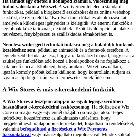
Ha támadt egy ötleted a honlapod számára, valószínűleg meg
tudod valósítani a Wixszel.
A szoftverben felleled a standard
funkciókat, például a blogkezelő eszközöket és az online webshop
eszközt, de ezen felül találsz olyan funkciókat és alkalmazásokat,
amelyek a különleges igényeidet is kielégítik. Az éttermi funkciók a
legjobbak közé tartoznak, de többek között kiváló opciókat találsz a
művészeti, fényképészeti és szálláskiadás témakörében is.
Nem lesz szükséged technikai tudásra még a haladóbb funkciók
kezeléséhez sem
, például az animációk és a frame-ok esetében. A
legnehezebb feladat az lesz, hogy arra korlátozd magad, hogy csak a
szükséges funkciókat add hozzá a honlapodhoz és ne foglalkozz a
sok menő cuccal. Elhiheted, hogy amikor a Wixet használtam,
igazán komoly próbát kellett kiállnom, hogy kontrollálni tudjam az
izgalmas új dolgok iránt való természetes érdeklődésemet.
A Wix Stores és más e-kereskedelmi funkciók
A Wix Stores a tesztjeim alapján az egyik legegyszerűbben
használható e-kereskedelmi eszközcsomag.
Ha előfizetsz a Wix
Core csomagra vagy egy ennél drágább csomagra, akkor teljes
mértékben hozzáférhetsz az alkalmazás tudásához, hogy
megjeleníthesd honlapodon a termékeidet, fogadhasd a rendeléseket,
valamint
befogadhasd a fizetéseket a Wix Payments
használatával
vagy más szolgáltató megoldásával. Mindez sokkal