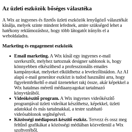
Az üzleti eszközök bőséges választéka
A Wix az ingyenes és fizetős üzleti eszközök lenyűgöző választékát
kínálja, melyek szinte mindent lefednek, amire szükséged lehet a
hatékony reklámozáshoz, hogy több látogatót irányíts el a
weboldaladra.
Marketing és engagement eszközök
Email marketing.
A Wix kínál egy ingyenes e-mail
szerkesztőt, melyhez tartoznak designer sablonok is, hogy
könnyebben elkészíthesd a professzionális emailes
kampányokat, melyeket elküldhetsz a levelezőlistádon. Az AI
alapú e-mail generátor eszközt is tudod használni arra, hogy
figyelemfelkeltő e-mail üzeneteket rakj össze, akár képekkel a
Wix hatalmas méretű médiaanyagokat tartalmazó
könyvtárából.
Videókészítő program.
A Wix ingyenes videókészítő
programjával üzleti videókat készíthetsz, képekkel, üzleti
adatokkal és más tartalmakkal, a testre szabható
videósablonok segítségével.
Közösségi médiaposzt-készítő eszköz.
Tervezz és ossz meg
feltűnő grafikákat a közösségi médiában közvetlenül a Wix
szoftveréből.