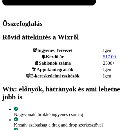
Összefoglalás
Rövid áttekintés a Wixről
💯
Ingyenes Tervezet
Igen
💲
Kezdő ár
$
17.00
📄
Sablonok száma
2500+
🔌
Appok/integrációk
Igen
🛒
E-kereskedelmi eszközök
Igen
Wix: előnyök, hátrányok és ami lehetne
jobb is
Nagyvonalú örökké ingyenes csomag
Kreatív szabadság a drag and drop szerkesztővel