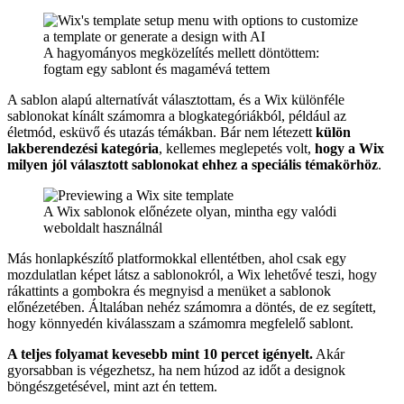
A hagyományos megközelítés mellett döntöttem:
fogtam egy sablont és magamévá tettem
A sablon alapú alternatívát választottam, és a Wix különféle
sablonokat kínált számomra a blogkategóriákból, például az
életmód, esküvő és utazás témákban. Bár nem létezett
külön
lakberendezési kategória
, kellemes meglepetés volt,
hogy a Wix
milyen jól választott sablonokat ehhez a speciális témakörhöz
.
A Wix sablonok előnézete olyan, mintha egy valódi
weboldalt használnál
Más honlapkészítő platformokkal ellentétben, ahol csak egy
mozdulatlan képet látsz a sablonokról, a Wix lehetővé teszi, hogy
rákattints a gombokra és megnyisd a menüket a sablonok
előnézetében. Általában nehéz számomra a döntés, de ez segített,
hogy könnyedén kiválasszam a számomra megfelelő sablont.
A teljes folyamat kevesebb mint 10 percet igényelt.
Akár
gyorsabban is végezhetsz, ha nem húzod az időt a designok
böngészgetésével, mint azt én tettem.