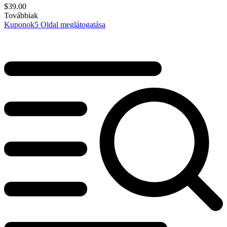
$
39.00
Továbbiak
Kuponok
5
Oldal meglátogatása