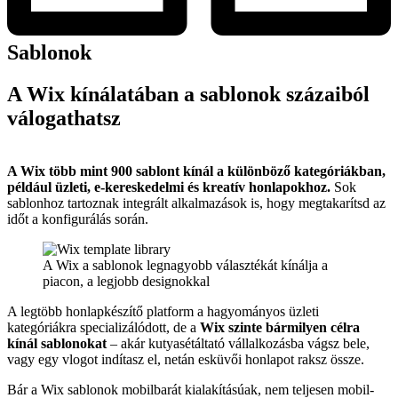
Sablonok
A Wix kínálatában a sablonok százaiból
válogathatsz
A Wix több mint 900 sablont kínál a különböző kategóriákban,
például üzleti, e-kereskedelmi és kreatív honlapokhoz.
Sok
sablonhoz tartoznak integrált alkalmazások is, hogy megtakarítsd az
időt a konfigurálás során.
A Wix a sablonok legnagyobb választékát kínálja a
piacon, a legjobb designokkal
A legtöbb honlapkészítő platform a hagyományos üzleti
kategóriákra specializálódott, de a
Wix szinte bármilyen célra
kínál sablonokat
– akár kutyasétáltató vállalkozásba vágsz bele,
vagy egy vlogot indítasz el, netán esküvői honlapot raksz össze.
Bár a Wix sablonok mobilbarát kialakításúak, nem teljesen mobil-