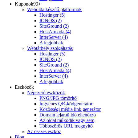
Kuponok
99+
Weboldalkészítő platformok
Hostinger
(5)
IONOS
(2)
SiteGround
(2)
HostArmada
(4)
InterServer
(4)
A legjobbak
Webtárhely szolgáltatás
Hostinger
(5)
IONOS
(2)
SiteGround
(2)
HostArmada
(4)
InterServer
(4)
A legjobbak
Eszközök
Népszerű eszközök
PNG/JPG tömörítő
Ingyenes QR-kódgenerátor
Közösségi média link generátor
Domain lejárati idő ellenőrző
Az oldal működik vagy sem
Többszörös URL megnyitó
Az összes eszköz
Blog