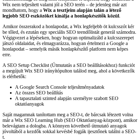
Wix nem teljesített valami jól a SEO terén – de jelenleg már azt
mondhatom, hogy a
Wix a tesztjeim alapján talán a létező
legjobb SEO eszközöket kínálja a honlapkészítők közül
.
Amikor összerakod a honlapodat, a Wix legfeljebb öt kulcsszót kér
be tőled, és ezután egy speciális SEO teendőlistát generál számodra.
Végigvezet a lépéseken, hogy hogyan optimalizáld a kulcsszerepet
játszó oldalaidat, és elmagyarázza, hogyan értelmezi a Google a
honlapodat – semelyik másik honlapkészítő platform nem képes
erre.
A SEO Setup Checklist (Útmutatás a SEO beállításokhoz) funkciót
a megújult Wix SEO irányítópulton találod meg, ahol a következők
is elérhetők:
A Google Search Console teljesítményadatok
Az összes SEO beállítás
A tapasztalati szinted alapján személyre szabott SEO
oktatóanyagok
Saját magamnak tanítottam meg a SEO-t, de bárcsak létezett volna
már a Wix SEO Learning Hub (SEO Oktatóanyag-központ), amikor
belevágtam a dologba. A könnyen követhető útmutató anyagok
jóvoltából a kezdők sokkal kevésbé fogják ijesztőnek találni a SEO-
t.