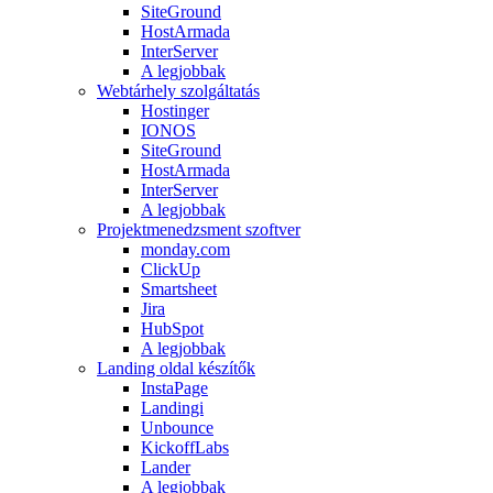
SiteGround
HostArmada
InterServer
A legjobbak
Webtárhely szolgáltatás
Hostinger
IONOS
SiteGround
HostArmada
InterServer
A legjobbak
Projektmenedzsment szoftver
monday.com
ClickUp
Smartsheet
Jira
HubSpot
A legjobbak
Landing oldal készítők
InstaPage
Landingi
Unbounce
KickoffLabs
Lander
A legjobbak