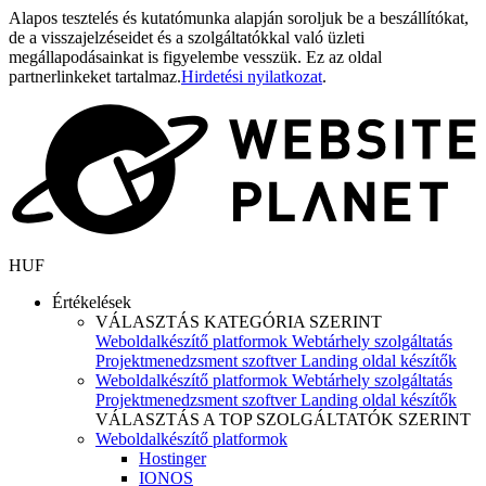
Alapos tesztelés és kutatómunka alapján soroljuk be a beszállítókat,
de a visszajelzéseidet és a szolgáltatókkal való üzleti
megállapodásainkat is figyelembe vesszük. Ez az oldal
partnerlinkeket tartalmaz.
Hirdetési nyilatkozat
.
HUF
Értékelések
VÁLASZTÁS KATEGÓRIA SZERINT
Weboldalkészítő platformok
Webtárhely szolgáltatás
Projektmenedzsment szoftver
Landing oldal készítők
Weboldalkészítő platformok
Webtárhely szolgáltatás
Projektmenedzsment szoftver
Landing oldal készítők
VÁLASZTÁS A TOP SZOLGÁLTATÓK SZERINT
Weboldalkészítő platformok
Hostinger
IONOS