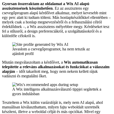
Gyorsan összeraktam az oldalamat a Wix AI alapú
asszisztensének köszönhetően
. Ez az asszisztens egy
csevegőprogram alapú kérdőívet alkalmaz, melyet kevesebb mint
egy perc alatt ki tudtam tölteni. Más honlapkészítőkkel ellentétben –
melyek csak a honlap megnevezéséről és a felhasználási célról
érdeklődnek –, a Wix asszisztens mélyebbre megy. Kérdéseket tesz
fel a stílusról, a design preferenciákról, a szolgáltatásokról és a
különféle célokról is.
Javaslom a csevegőprogramot, ha nem tetszik az
ajánlott profil
Miután megválaszoltam a kérdőívet, a
Wix automatikusan
telepítette a releváns alkalmazásokat és funkciókat a válaszaim
alapján
– időt takarított meg, hogy nem nekem kellett rájuk
vadászni és megtalálni őket.
A Wix intelligens alkalmazásválasztó tippjei segítettek a
gyors indulásban
Teszteltem a Wix külön varázslóját is, mely nem AI alapú, ahol
manuálisan kiválaszthattam, milyen fajta weboldalt szeretnék
készíteni, illetve a weboldal célját és más opciókat. Mivel egy