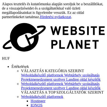
Alapos tesztelés és kutatómunka alapján soroljuk be a beszállítókat,
de a visszajelzéseidet és a szolgáltatókkal való üzleti
megállapodásainkat is figyelembe vesszük. Ez az oldal
partnerlinkeket tartalmaz.
Hirdetési nyilatkozat
.
HUF
Értékelések
VÁLASZTÁS KATEGÓRIA SZERINT
Weboldalkészítő platformok
Webtárhely szolgáltatás
Projektmenedzsment szoftver
Landing oldal készítők
Weboldalkészítő platformok
Webtárhely szolgáltatás
Projektmenedzsment szoftver
Landing oldal készítők
VÁLASZTÁS A TOP SZOLGÁLTATÓK SZERINT
Weboldalkészítő platformok
Hostinger
IONOS