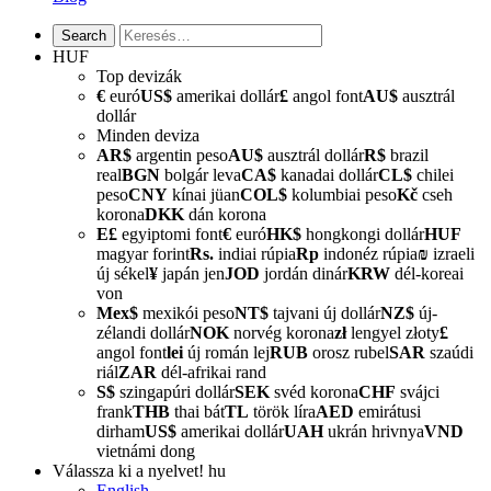
HUF
Top devizák
€
euró
US$
amerikai dollár
£
angol font
AU$
ausztrál
dollár
Minden deviza
AR$
argentin peso
AU$
ausztrál dollár
R$
brazil
real
BGN
bolgár leva
CA$
kanadai dollár
CL$
chilei
peso
CNY
kínai jüan
COL$
kolumbiai peso
Kč
cseh
korona
DKK
dán korona
E£
egyiptomi font
€
euró
HK$
hongkongi dollár
HUF
magyar forint
Rs.
indiai rúpia
Rp
indonéz rúpia
₪
izraeli
új sékel
¥
japán jen
JOD
jordán dinár
KRW
dél-koreai
von
Mex$
mexikói peso
NT$
tajvani új dollár
NZ$
új-
zélandi dollár
NOK
norvég korona
zł
lengyel złoty
£
angol font
lei
új román lej
RUB
orosz rubel
SAR
szaúdi
riál
ZAR
dél-afrikai rand
S$
szingapúri dollár
SEK
svéd korona
CHF
svájci
frank
THB
thai bát
TL
török líra
AED
emirátusi
dirham
US$
amerikai dollár
UAH
ukrán hrivnya
VND
vietnámi dong
Válassza ki a nyelvet!
hu
English