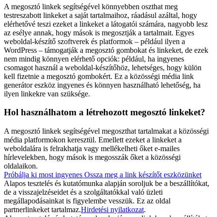
A megosztó linkek segítségével könnyebben oszthat meg
testreszabott linkeket a saját tartalmaihoz, ráadásul azáltal, hogy
elérhetővé teszi ezeket a linkeket a látogatói számára, nagyobb lesz
az esélye annak, hogy mások is megosztják a tartalmait. Egyes
weboldal-készítő szoftverek és platformok – például ilyen a
WordPress – támogatják a megosztó gombokat és linkeket, de ezek
nem mindig könnyen elérhető opciók: például, ha ingyenes
csomagot használ a weboldal-készítőhöz, lehetséges, hogy külön
kell fizetnie a megosztó gombokért. Ez a közösségi média link
generátor eszköz ingyenes és könnyen használható lehetőség, ha
ilyen linkekre van szüksége.
Hol használhatom a létrehozott megosztó linkeket?
A megosztó linkek segítségével megoszthat tartalmakat a közösségi
média platformokon keresztül. Emellett ezeket a linkeket a
weboldalára is felrakhatja vagy mellékelheti őket e-mailes
hírlevelekben, hogy mások is megosszák őket a közösségi
oldalaikon.
Próbálja ki most ingyenes Ossza meg a link készítőt eszközünket
Alapos tesztelés és kutatómunka alapján soroljuk be a beszállítókat,
de a visszajelzéseidet és a szolgáltatókkal való üzleti
megállapodásainkat is figyelembe vesszük. Ez az oldal
partnerlinkeket tartalmaz.
Hirdetési nyilatkozat
.