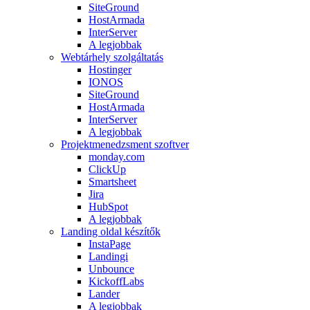
SiteGround
HostArmada
InterServer
A legjobbak
Webtárhely szolgáltatás
Hostinger
IONOS
SiteGround
HostArmada
InterServer
A legjobbak
Projektmenedzsment szoftver
monday.com
ClickUp
Smartsheet
Jira
HubSpot
A legjobbak
Landing oldal készítők
InstaPage
Landingi
Unbounce
KickoffLabs
Lander
A legjobbak