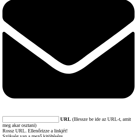
URL
(Illessze be ide az URL-t, amit
meg akar osztani)
Rossz URL. Ellenőrizze a linkjét!
Szükség van a mező kitöltésére