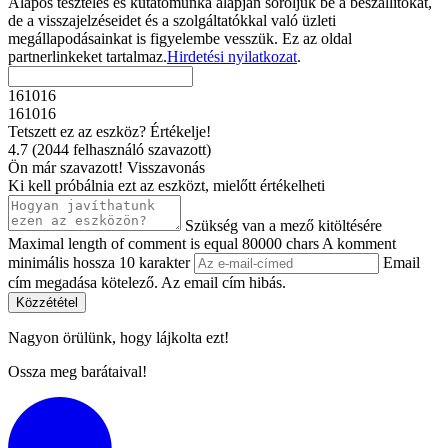
Alapos tesztelés és kutatómunka alapján soroljuk be a beszállítókat,
de a visszajelzéseidet és a szolgáltatókkal való üzleti
megállapodásainkat is figyelembe vesszük. Ez az oldal
partnerlinkeket tartalmaz.
Hirdetési nyilatkozat
.
161016
161016
Tetszett ez az eszköz? Értékelje!
4.7
(
2044
felhasználó szavazott
)
Ön már szavazott!
Visszavonás
Ki kell próbálnia ezt az eszközt, mielőtt értékelheti
Szükség van a mező kitöltésére
Maximal length of comment is equal 80000 chars
A komment
minimális hossza 10 karakter
Email
cím megadása kötelező.
Az email cím hibás.
Közzététel
Nagyon örülünk, hogy
lájkolta ezt
!
Ossza meg barátaival!