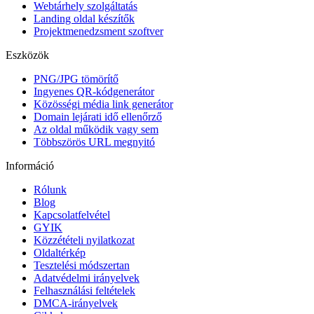
Webtárhely szolgáltatás
Landing oldal készítők
Projektmenedzsment szoftver
Eszközök
PNG/JPG tömörítő
Ingyenes QR-kódgenerátor
Közösségi média link generátor
Domain lejárati idő ellenőrző
Az oldal működik vagy sem
Többszörös URL megnyitó
Információ
Rólunk
Blog
Kapcsolatfelvétel
GYIK
Közzétételi nyilatkozat
Oldaltérkép
Tesztelési módszertan
Adatvédelmi irányelvek
Felhasználási feltételek
DMCA-irányelvek