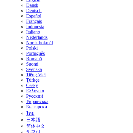
Dansk
Deutsch
Español
Français
Indonesia
Italiano
Nederlands
Norsk bokmål
Polski
Português
Română
Suomi
Svenska
Tiếng Việt
Türkçe
Česky
Ελληνικα
Русский
Українська
Български
ไทย
日本語
简体中文
한국어