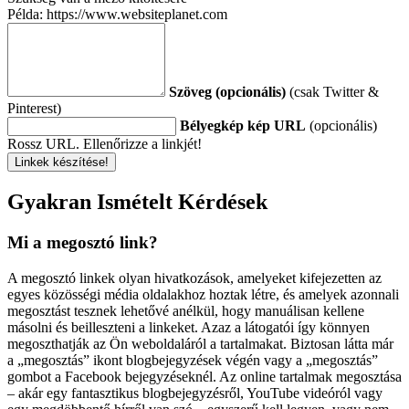
Példa: https://www.websiteplanet.com
Szöveg (opcionális)
(csak Twitter &
Pinterest)
Bélyegkép kép URL
(opcionális)
Rossz URL. Ellenőrizze a linkjét!
Linkek készítése!
Gyakran Ismételt Kérdések
Mi a megosztó link?
A megosztó linkek olyan hivatkozások, amelyeket kifejezetten az
egyes közösségi média oldalakhoz hoztak létre, és amelyek azonnali
megosztást tesznek lehetővé anélkül, hogy manuálisan kellene
másolni és beilleszteni a linkeket. Azaz a látogatói így könnyen
megoszthatják az Ön weboldaláról a tartalmakat. Biztosan látta már
a „megosztás” ikont blogbejegyzések végén vagy a „megosztás”
gombot a Facebook bejegyzéseknél. Az online tartalmak megosztása
– akár egy fantasztikus blogbejegyzésről, YouTube videóról vagy