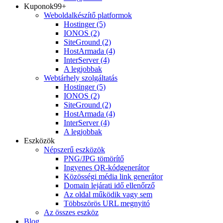
Kuponok
99+
Weboldalkészítő platformok
Hostinger
(5)
IONOS
(2)
SiteGround
(2)
HostArmada
(4)
InterServer
(4)
A legjobbak
Webtárhely szolgáltatás
Hostinger
(5)
IONOS
(2)
SiteGround
(2)
HostArmada
(4)
InterServer
(4)
A legjobbak
Eszközök
Népszerű eszközök
PNG/JPG tömörítő
Ingyenes QR-kódgenerátor
Közösségi média link generátor
Domain lejárati idő ellenőrző
Az oldal működik vagy sem
Többszörös URL megnyitó
Az összes eszköz
Blog