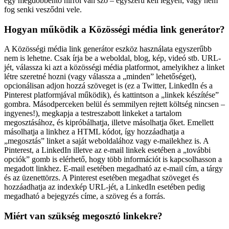
egy megdöbbentő hírről van szó – egyszerű kell legyen, vagy nem
fog senki vesződni vele.
Hogyan működik a Közösségi média link generátor?
A Közösségi média link generátor eszköz használata egyszerűbb
nem is lehetne. Csak írja be a weboldal, blog, kép, videó stb. URL-
jét, válassza ki azt a közösségi média platformot, amelyikhez a linket
létre szeretné hozni (vagy válassza a „minden” lehetőséget),
opcionálisan adjon hozzá szöveget is (ez a Twitter, LinkedIn és a
Pinterest platformjával működik), és kattintson a „linkek készítése”
gombra. Másodperceken belül és semmilyen rejtett költség nincsen –
ingyenes!), megkapja a testreszabott linkeket a tartalom
megosztásához, és kipróbálhatja, illetve másolhatja őket. Emellett
másolhatja a linkhez a HTML kódot, így hozzáadhatja a
„megosztás” linket a saját weboldalához vagy e-mailekhez is. A
Pinterest, a LinkedIn illetve az e-mail linkek esetében a „további
opciók” gomb is elérhető, hogy több információt is kapcsolhasson a
megadott linkhez. E-mail esetében megadható az e-mail cím, a tárgy
és az üzenettörzs. A Pinterest esetében megadhat szöveget és
hozzáadhatja az indexkép URL-jét, a LinkedIn esetében pedig
megadható a bejegyzés címe, a szöveg és a forrás.
Miért van szükség megosztó linkekre?