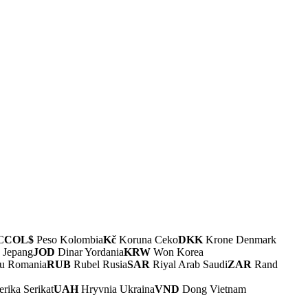
C
COL$
Peso Kolombia
Kč
Koruna Ceko
DKK
Krone Denmark
 Jepang
JOD
Dinar Yordania
KRW
Won Korea
u Romania
RUB
Rubel Rusia
SAR
Riyal Arab Saudi
ZAR
Rand
rika Serikat
UAH
Hryvnia Ukraina
VND
Dong Vietnam