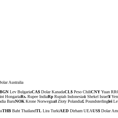
olar Australia
BGN
Lev Bulgaria
CA$
Dolar Kanada
CL$
Peso Chili
CNY
Yuan RR
int Hongaria
Rs.
Rupee India
Rp
Rupiah Indonesia
₪
Shekel Israel
¥
Yen
ndia Baru
NOK
Krone Norwegia
zł
Zloty Polandia
£
Poundsterling
lei
Le
ss
THB
Baht Thailand
TL
Lira Turki
AED
Dirham UEA
US$
Dolar Ame