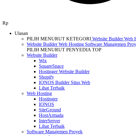
Rp
Ulasan
PILIH MENURUT KETEGORI
Website Builder
Web 
Website Builder
Web Hosting
Software Manajemen Pro
PILIH MENURUT PENYEDIA TOP
Website Builder
Wix
SquareSpace
Hostinger Website Builder
Shopify
IONOS Builder Situs Web
Lihat Terbaik
Web Hosting
Hostinger
IONOS
SiteGround
HostArmada
InterServer
Lihat Terbaik
Software Manajemen Proyek