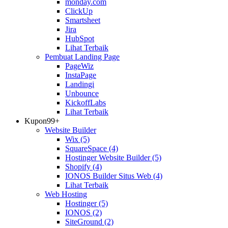
monday.com
ClickUp
Smartsheet
Jira
HubSpot
Lihat Terbaik
Pembuat Landing Page
PageWiz
InstaPage
Landingi
Unbounce
KickoffLabs
Lihat Terbaik
Kupon
99+
Website Builder
Wix
(5)
SquareSpace
(4)
Hostinger Website Builder
(5)
Shopify
(4)
IONOS Builder Situs Web
(4)
Lihat Terbaik
Web Hosting
Hostinger
(5)
IONOS
(2)
SiteGround
(2)