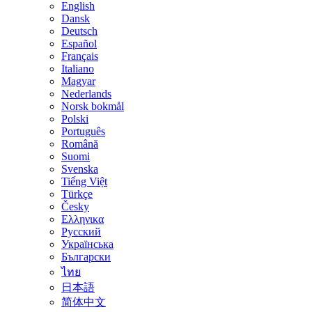
English
Dansk
Deutsch
Español
Français
Italiano
Magyar
Nederlands
Norsk bokmål
Polski
Português
Română
Suomi
Svenska
Tiếng Việt
Türkçe
Česky
Ελληνικα
Русский
Українська
Български
ไทย
日本語
简体中文