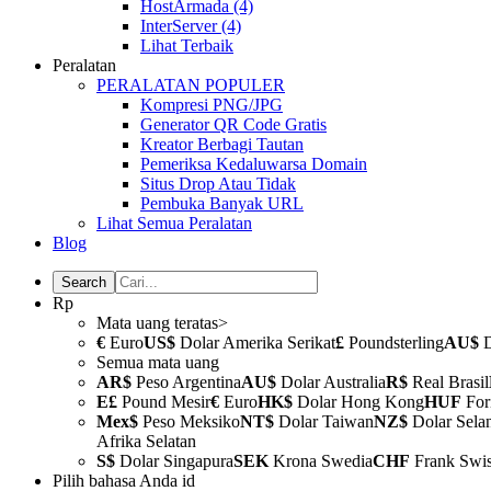
HostArmada
(4)
InterServer
(4)
Lihat Terbaik
Peralatan
PERALATAN POPULER
Kompresi PNG/JPG
Generator QR Code Gratis
Kreator Berbagi Tautan
Pemeriksa Kedaluwarsa Domain
Situs Drop Atau Tidak
Pembuka Banyak URL
Lihat Semua Peralatan
Blog
Rp
Mata uang teratas>
€
Euro
US$
Dolar Amerika Serikat
£
Poundsterling
AU$
D
Semua mata uang
AR$
Peso Argentina
AU$
Dolar Australia
R$
Real Brasil
E£
Pound Mesir
€
Euro
HK$
Dolar Hong Kong
HUF
For
Mex$
Peso Meksiko
NT$
Dolar Taiwan
NZ$
Dolar Sela
Afrika Selatan
S$
Dolar Singapura
SEK
Krona Swedia
CHF
Frank Swi
Pilih bahasa Anda
id