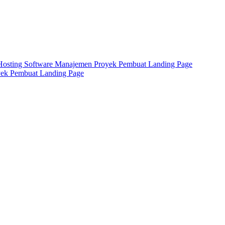
Hosting
Software Manajemen Proyek
Pembuat Landing Page
yek
Pembuat Landing Page