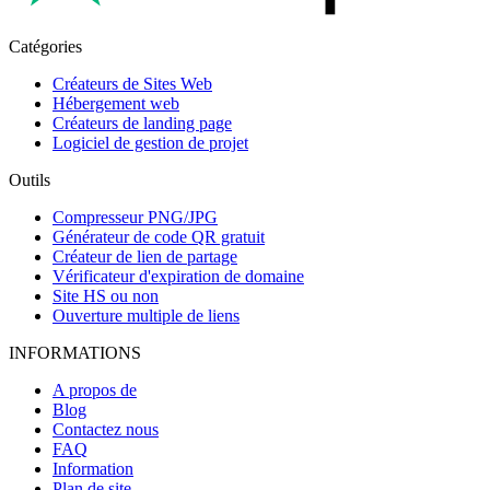
Catégories
Créateurs de Sites Web
Hébergement web
Créateurs de landing page
Logiciel de gestion de projet
Outils
Compresseur PNG/JPG
Générateur de code QR gratuit
Créateur de lien de partage
Vérificateur d'expiration de domaine
Site HS ou non
Ouverture multiple de liens
INFORMATIONS
A propos de
Blog
Contactez nous
FAQ
Information
Plan de site