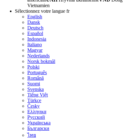
Vietnamien
Sélectionnez votre langue
fr
English
Dansk
Deutsch
Español
Indonesia
Italiano
Magyar
Nederlands
Norsk bokmål
Polski
Português
Română
Suomi
Svenska
Tiếng Việt
Türkçe
Česky
Ελληνικα
Русский
Українська
Български
ไทย