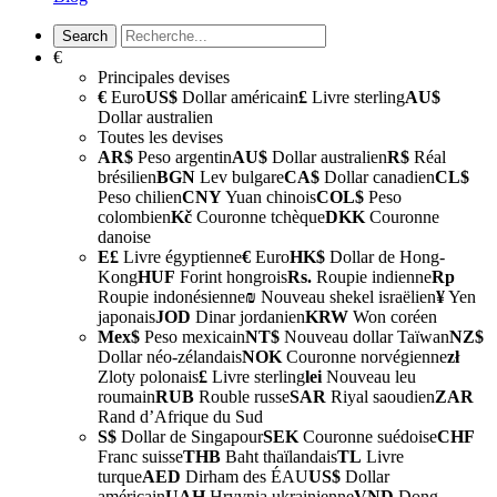
€
Principales devises
€
Euro
US$
Dollar américain
£
Livre sterling
AU$
Dollar australien
Toutes les devises
AR$
Peso argentin
AU$
Dollar australien
R$
Réal
brésilien
BGN
Lev bulgare
CA$
Dollar canadien
CL$
Peso chilien
CNY
Yuan chinois
COL$
Peso
colombien
Kč
Couronne tchèque
DKK
Couronne
danoise
E£
Livre égyptienne
€
Euro
HK$
Dollar de Hong-
Kong
HUF
Forint hongrois
Rs.
Roupie indienne
Rp
Roupie indonésienne
₪
Nouveau shekel israëlien
¥
Yen
japonais
JOD
Dinar jordanien
KRW
Won coréen
Mex$
Peso mexicain
NT$
Nouveau dollar Taïwan
NZ$
Dollar néo-zélandais
NOK
Couronne norvégienne
zł
Zloty polonais
£
Livre sterling
lei
Nouveau leu
roumain
RUB
Rouble russe
SAR
Riyal saoudien
ZAR
Rand d’Afrique du Sud
S$
Dollar de Singapour
SEK
Couronne suédoise
CHF
Franc suisse
THB
Baht thaïlandais
TL
Livre
turque
AED
Dirham des ÉAU
US$
Dollar
américain
UAH
Hryvnia ukrainienne
VND
Dong