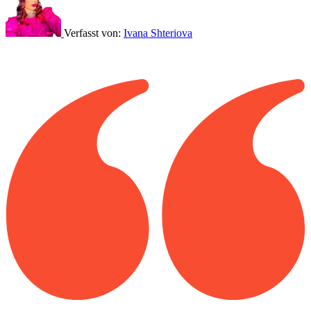
Verfasst von:
Ivana Shteriova