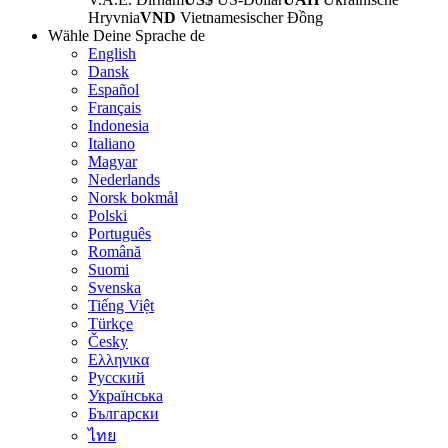
Hryvnia
VND
Vietnamesischer Đồng
Wähle Deine Sprache
de
English
Dansk
Español
Français
Indonesia
Italiano
Magyar
Nederlands
Norsk bokmål
Polski
Português
Română
Suomi
Svenska
Tiếng Việt
Türkçe
Česky
Ελληνικα
Русский
Українська
Български
ไทย