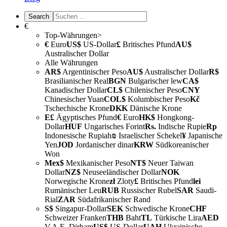
€
Top-Währungen>
€
Euro
US$
US-Dollar
£
Britisches Pfund
AU$
Australischer Dollar
Alle Währungen
AR$
Argentinischer Peso
AU$
Australischer Dollar
R$
Brasilianischer Real
BGN
Bulgarischer lew
CA$
Kanadischer Dollar
CL$
Chilenischer Peso
CNY
Chinesischer Yuan
COL$
Kolumbischer Peso
Kč
Tschechische Krone
DKK
Dänische Krone
E£
Ägyptisches Pfund
€
Euro
HK$
Hongkong-
Dollar
HUF
Ungarisches Forint
Rs.
Indische Rupie
Rp
Indonesische Rupiah
₪
Israelischer Schekel
¥
Japanische
Yen
JOD
Jordanischer dinar
KRW
Südkoreanischer
Won
Mex$
Mexikanischer Peso
NT$
Neuer Taiwan
Dollar
NZ$
Neuseeländischer Dollar
NOK
Norwegische Krone
zł
Zloty
£
Britisches Pfund
lei
Rumänischer Leu
RUB
Russischer Rubel
SAR
Saudi-
Rial
ZAR
Südafrikanischer Rand
S$
Singapur-Dollar
SEK
Schwedische Krone
CHF
Schweizer Franken
THB
Baht
TL
Türkische Lira
AED
V.A.E. Dirham
US$
US-Dollar
UAH
Ukrainische