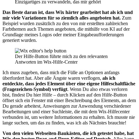
Einzigartiges zu verwandeln, das mir gehört
Das Beste daran ist, dass Wix härter gearbeitet hat als ich und
mir viele Variationen für so ziemlich alles angeboten hat.
Zum
Beispiel wurden zusätzlich zu den von mir erstellten zahlreichen
Farbthemen auch Themen angeboten, die mithilfe von KI auf der
Grundlage meines Logos oder meiner Eingabeaufforderungen
generiert wurden.
Der Hilfe-Button führte mich zu den relevanten
Antworten im Wix-Hilfe-Center
Ich muss zugeben, dass mich die Fülle an Optionen anfangs
überfordert hat. Aber alle Ängste waren verflogen,
als ich
entdeckte, dass jedes Element über eine eigene Hilfeschaltfläche
(Fragezeichen-Symbol) verfügt
. Wenn Du also etwas verloren
bist, findest Du hier Hilfe – durch Klicken auf den Hilfe-Button
öffnet sich ein Fenster mit einer Beschreibung des Elements, an dem
Du gerade arbeitest, Anweisungen zur Anwendung verschiedener
Bearbeitungen und einer Suchleiste, die mit dem Wix-Hilfecenter
verbunden ist, um weitere Informationen zu erhalten. Ich musste nie
lange suchen, um das zu finden, was ich als Nächstes brauchte!
Von den vielen Webseiten-Baukästen, die ich getestet habe, hat
Wix den besten Drag-and-Drop-Editor auf Deutsch.
Alles kann