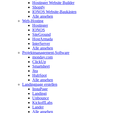
Hostinger Website Builder
Shopify
IONOS Website-Baukästen
Alle ansehen
Web-Hosting
Hostinger
IONOS
SiteGround
HostArmada
InterServer
Alle ansehen
Projektmanagement-Software
monday.com
ClickUp
Smartsheet
Jira
HubSpot
Alle ansehen
Landingpage erstellen
InstaPage
Landingi
Unbounce
KickoffLabs
Lander
Alle ansehen