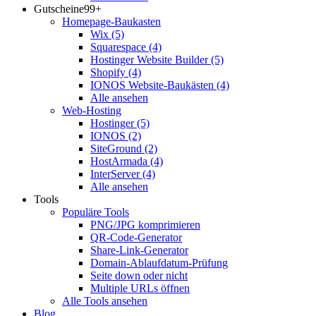
Gutscheine
99+
Homepage-Baukasten
Wix
(5)
Squarespace
(4)
Hostinger Website Builder
(5)
Shopify
(4)
IONOS Website-Baukästen
(4)
Alle ansehen
Web-Hosting
Hostinger
(5)
IONOS
(2)
SiteGround
(2)
HostArmada
(4)
InterServer
(4)
Alle ansehen
Tools
Populäre Tools
PNG/JPG komprimieren
QR-Code-Generator
Share-Link-Generator
Domain-Ablaufdatum-Prüfung
Seite down oder nicht
Multiple URLs öffnen
Alle Tools ansehen
Blog