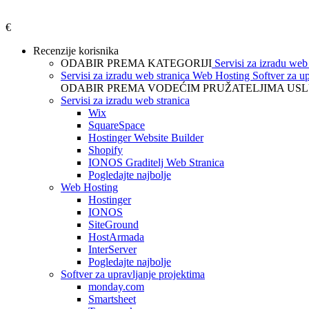
€
Recenzije korisnika
ODABIR PREMA KATEGORIJI
Servisi za izradu web
Servisi za izradu web stranica
Web Hosting
Softver za u
ODABIR PREMA VODEĆIM PRUŽATELJIMA US
Servisi za izradu web stranica
Wix
SquareSpace
Hostinger Website Builder
Shopify
IONOS Graditelj Web Stranica
Pogledajte najbolje
Web Hosting
Hostinger
IONOS
SiteGround
HostArmada
InterServer
Pogledajte najbolje
Softver za upravljanje projektima
monday.com
Smartsheet