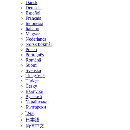
Dansk
Deutsch
Español
Français
Indonesia
Italiano
Magyar
Nederlands
Norsk bokmål
Polski
Português
Română
Suomi
Svenska
Tiếng Việt
Türkçe
Česky
Ελληνικα
Русский
Українська
Български
ไทย
日本語
简体中文