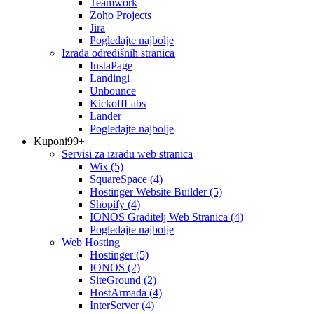
Teamwork
Zoho Projects
Jira
Pogledajte najbolje
Izrada odredišnih stranica
InstaPage
Landingi
Unbounce
KickoffLabs
Lander
Pogledajte najbolje
Kuponi
99+
Servisi za izradu web stranica
Wix
(5)
SquareSpace
(4)
Hostinger Website Builder
(5)
Shopify
(4)
IONOS Graditelj Web Stranica
(4)
Pogledajte najbolje
Web Hosting
Hostinger
(5)
IONOS
(2)
SiteGround
(2)
HostArmada
(4)
InterServer
(4)