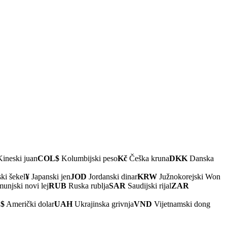
ineski juan
COL$
Kolumbijski peso
Kč
Češka kruna
DKK
Danska
ki šekel
¥
Japanski jen
JOD
Jordanski dinar
KRW
Južnokorejski Won
njski novi lej
RUB
Ruska rublja
SAR
Saudijski rijal
ZAR
$
Američki dolar
UAH
Ukrajinska grivnja
VND
Vijetnamski dong