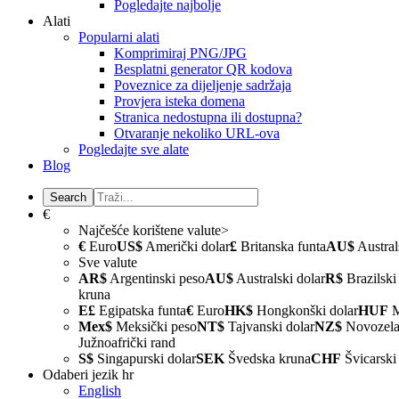
Pogledajte najbolje
Alati
Popularni alati
Komprimiraj PNG/JPG
Besplatni generator QR kodova
Poveznice za dijeljenje sadržaja
Provjera isteka domena
Stranica nedostupna ili dostupna?
Otvaranje nekoliko URL-ova
Pogledajte sve alate
Blog
€
Najčešće korištene valute>
€
Euro
US$
Američki dolar
£
Britanska funta
AU$
Austral
Sve valute
AR$
Argentinski peso
AU$
Australski dolar
R$
Brazilski 
kruna
E£
Egipatska funta
€
Euro
HK$
Hongkonški dolar
HUF
M
Mex$
Meksički peso
NT$
Tajvanski dolar
NZ$
Novozelan
Južnoafrički rand
S$
Singapurski dolar
SEK
Švedska kruna
CHF
Švicarski
Odaberi jezik
hr
English