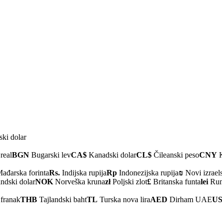
ski dolar
real
BGN
Bugarski lev
CA$
Kanadski dolar
CL$
Čileanski peso
CNY
K
ađarska forinta
Rs.
Indijska rupija
Rp
Indonezijska rupija
₪
Novi izraels
dski dolar
NOK
Norveška kruna
zł
Poljski zlot
£
Britanska funta
lei
Rumu
 franak
THB
Tajlandski baht
TL
Turska nova lira
AED
Dirham UAE
US