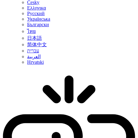
Česky
Ελληνικα
Русский
Українська
Български
ไทย
日本語
简体中文
עברית
العربية
Hrvatski