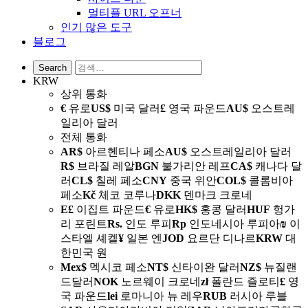
멀티플 URL 오프너
인기 많은 도구
블로그
KRW
상위 통화
€
유로
US$
미국 달러
£
영국 파운드
AU$
오스트레
일리아 달러
전체 통화
AR$
아르헨티나 페소
AU$
오스트레일리아 달러
R$
브라질 레알
BGN
불가리안 레프
CA$
캐나다 달
러
CL$
칠레 페소
CNY
중국 위안
COL$
콜롬비아
페소
Kč
체코 코루나
DKK
덴마크 크로네
E£
이집트 파운드
€
유로
HK$
홍콩 달러
HUF
헝가
리 포린트
Rs.
인도 루피
Rp
인도네시아 루피아
₪
이
스타엘 셰켈
¥
일본 엔
JOD
요르단 디나르
KRW
대
한민국 원
Mex$
멕시코 페소
NT$
신타이완 달러
NZ$
뉴질랜
드달러
NOK
노르웨이 크로네
zł
폴란드 즐로티
£
영
국 파운드
lei
로마니아 뉴 레우
RUB
러시아 루블