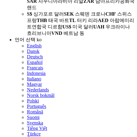
SAR
사우디아라비아 리알
ZAR
남아프리카공화국
랜드
S$
싱가포르 달러
SEK
스웨덴 크로나
CHF
스위스
프랑
THB
태국 바트
TL
터키 리라
AED
아랍에미리
트연합국 디르함
US$
미국 달러
UAH
우크라이나
흐리브니아
VND
베트남 동
언어 선택
ko
English
Dansk
Deutsch
Español
Français
Indonesia
Italiano
Magyar
Nederlands
Norsk bokmål
Polski
Português
Română
Suomi
Svenska
Tiếng Việt
Türkçe