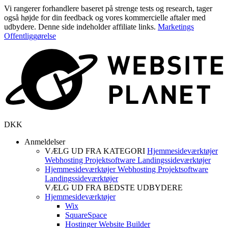
Vi rangerer forhandlere baseret på strenge tests og research, tager
også højde for din feedback og vores kommercielle aftaler med
udbydere. Denne side indeholder affiliate links.
Marketings
Offentliggørelse
DKK
Anmeldelser
VÆLG UD FRA KATEGORI
Hjemmesideværktøjer
Webhosting
Projektsoftware
Landingssideværktøjer
Hjemmesideværktøjer
Webhosting
Projektsoftware
Landingssideværktøjer
VÆLG UD FRA BEDSTE UDBYDERE
Hjemmesideværktøjer
Wix
SquareSpace
Hostinger Website Builder