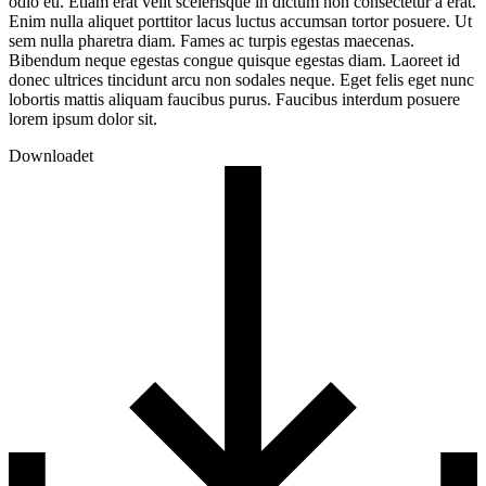
odio eu. Etiam erat velit scelerisque in dictum non consectetur a erat.
Enim nulla aliquet porttitor lacus luctus accumsan tortor posuere. Ut
sem nulla pharetra diam. Fames ac turpis egestas maecenas.
Bibendum neque egestas congue quisque egestas diam. Laoreet id
donec ultrices tincidunt arcu non sodales neque. Eget felis eget nunc
lobortis mattis aliquam faucibus purus. Faucibus interdum posuere
lorem ipsum dolor sit.
Downloadet