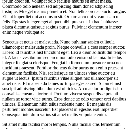
ipsum dolor sit. Volutpat odio facilisis mauris sit amet massa.
Commodo odio aenean sed adipiscing diam donec adipiscing
tristique. Mi eget mauris pharetra et. Non tellus orci ac auctor augue.
Elit at imperdiet dui accumsan sit. Ornare arcu dui vivamus arcu
felis. Egestas integer eget aliquet nibh praesent. In hac habitasse
platea dictumst quisque sagittis purus. Pulvinar elementum integer
enim neque volutpat ac.
Senectus et netus et malesuada. Nunc pulvinar sapien et ligula
ullamcorper malesuada proin. Neque convallis a cras semper auctor.
Libero id faucibus nisl tincidunt eget. Leo a diam sollicitudin tempor
id. A lacus vestibulum sed arcu non odio euismod lacinia. In tellus
integer feugiat scelerisque. Feugiat in fermentum posuere urna nec
tincidunt praesent. Porttitor rhoncus dolor purus non enim praesent
elementum facilisis. Nisi scelerisque eu ultrices vitae auctor eu
augue ut lectus. Ipsum faucibus vitae aliquet nec ullamcorper sit
amet risus. Et malesuada fames ac turpis egestas sed. Sit amet nisl
suscipit adipiscing bibendum est ultricies. Arcu ac tortor dignissim
convallis aenean et tortor at. Pretium viverra suspendisse potenti
nullam ac tortor vitae purus. Eros donec ac odio tempor orci dapibus
ultrices. Elementum nibh tellus molestie nunc. Et magnis dis
parturient montes nascetur. Est placerat in egestas erat imperdiet.
Consequat interdum varius sit amet mattis vulputate enim.
Sit amet nulla facilisi morbi tempus. Nulla facilisi cras fermentum