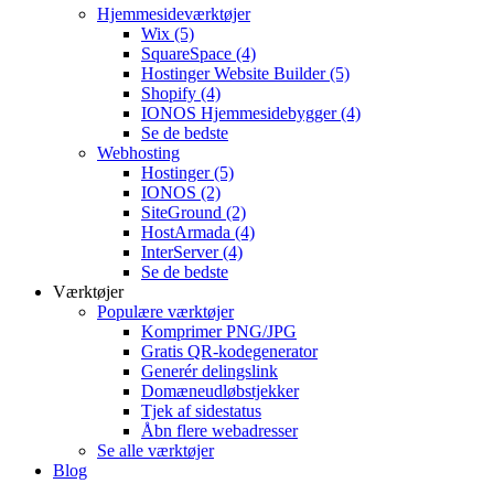
Hjemmesideværktøjer
Wix
(5)
SquareSpace
(4)
Hostinger Website Builder
(5)
Shopify
(4)
IONOS Hjemmesidebygger
(4)
Se de bedste
Webhosting
Hostinger
(5)
IONOS
(2)
SiteGround
(2)
HostArmada
(4)
InterServer
(4)
Se de bedste
Værktøjer
Populære værktøjer
Komprimer PNG/JPG
Gratis QR-kodegenerator
Generér delingslink
Domæneudløbstjekker
Tjek af sidestatus
Åbn flere webadresser
Se alle værktøjer
Blog