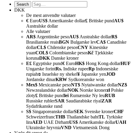
DKK
De mest anvendte valutaer
€
Euro
US$
Amerikanske dollar
£
Britiske pund
AU$
Australske dollar
Alle valutaer
AR$
Argentinske peso
AU$
Australske dollar
R$
Brasilianske reais
BGN
Bulgarske lev
CA$
Canadiske
dollar
CL$
Chilenske pesos
CNY
Kinesiske
yuan
COL$
Colombianske pesos
Kč
Tjekkiske
koruna
DKK
Danske kroner
E£
Egyptiske pund
€
Euro
HK$
Hong Kong-dollar
HUF
Ungarske forint
Rs.
Indiske rupee
Rp
Indonesiske
rupiah
₪
Israelske ny shekel
¥
Japanske yen
JOD
Jordanske dinar
KRW
Sydkoreanske won
Mex$
Mexicanske peso
NT$
Nytaiwanske dollar
NZ$
Newzealandske dollar
NOK
Norske kroner
zł
Polske
zloty
£
Britiske pund
lei
Rumænske Ny leu
RUB
Russiske rubler
SAR
Saudiarabiske riyal
ZAR
Sydafrikanske rand
S$
Singaporeanske dollar
SEK
Svenske kroner
CHF
Schweizerfranc
THB
Thailandske baht
TL
Tyrkiske
lira
AED
UAE Dirham
US$
Amerikanske dollar
UAH
Ukrainske hryvnia
VND
Vietnamesisk Dong
Vælg dit sprog
da