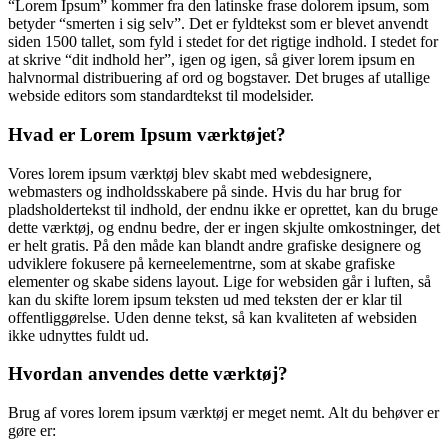
“Lorem Ipsum” kommer fra den latinske frase dolorem ipsum, som
betyder “smerten i sig selv”. Det er fyldtekst som er blevet anvendt
siden 1500 tallet, som fyld i stedet for det rigtige indhold. I stedet for
at skrive “dit indhold her”, igen og igen, så giver lorem ipsum en
halvnormal distribuering af ord og bogstaver. Det bruges af utallige
webside editors som standardtekst til modelsider.
Hvad er Lorem Ipsum værktøjet?
Vores lorem ipsum værktøj blev skabt med webdesignere,
webmasters og indholdsskabere på sinde. Hvis du har brug for
pladsholdertekst til indhold, der endnu ikke er oprettet, kan du bruge
dette værktøj, og endnu bedre, der er ingen skjulte omkostninger, det
er helt gratis. På den måde kan blandt andre grafiske designere og
udviklere fokusere på kerneelementrne, som at skabe grafiske
elementer og skabe sidens layout. Lige for websiden går i luften, så
kan du skifte lorem ipsum teksten ud med teksten der er klar til
offentliggørelse. Uden denne tekst, så kan kvaliteten af websiden
ikke udnyttes fuldt ud.
Hvordan anvendes dette værktøj?
Brug af vores lorem ipsum værktøj er meget nemt. Alt du behøver er
gøre er: