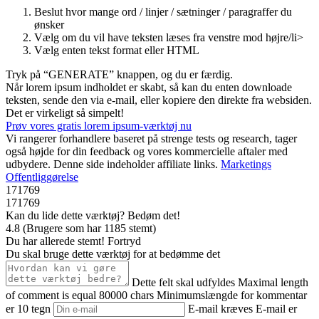
Beslut hvor mange ord / linjer / sætninger / paragraffer du
ønsker
Vælg om du vil have teksten læses fra venstre mod højre/li>
Vælg enten tekst format eller HTML
Tryk på “GENERATE” knappen, og du er færdig.
Når lorem ipsum indholdet er skabt, så kan du enten downloade
teksten, sende den via e-mail, eller kopiere den direkte fra websiden.
Det er virkeligt så simpelt!
Prøv vores gratis lorem ipsum-værktøj nu
Vi rangerer forhandlere baseret på strenge tests og research, tager
også højde for din feedback og vores kommercielle aftaler med
udbydere. Denne side indeholder affiliate links.
Marketings
Offentliggørelse
171769
171769
Kan du lide dette værktøj? Bedøm det!
4.8
(
Brugere som har
1185
stemt
)
Du har allerede stemt!
Fortryd
Du skal bruge dette værktøj for at bedømme det
Dette felt skal udfyldes
Maximal length
of comment is equal 80000 chars
Minimumslængde for kommentar
er 10 tegn
E-mail kræves
E-mail er