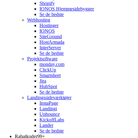
Shopify
IONOS Hjemmesidebygger
Se de bedste
Webhosting
Hostinger
IONOS
SiteGround
HostArmada
InterServer
Se de bedste
Projektsoftware
monday.com
ClickUp
Smartsheet
Jira
HubSpot
Se de bedste
Landingssideværktøjer
InstaPage
Landingi
Unbounce
KickoffLabs
Lander
Se de bedste
Rabatkoder
99+