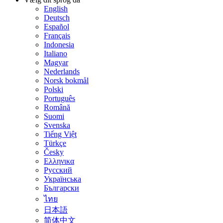
English
Deutsch
Español
Français
Indonesia
Italiano
Magyar
Nederlands
Norsk bokmål
Polski
Português
Română
Suomi
Svenska
Tiếng Việt
Türkçe
Česky
Ελληνικα
Русский
Українська
Български
ไทย
日本語
简体中文