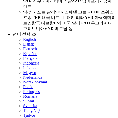
SAR
사우디아라비아 리알
ZAR
남아프리카공화국
랜드
S$
싱가포르 달러
SEK
스웨덴 크로나
CHF
스위스
프랑
THB
태국 바트
TL
터키 리라
AED
아랍에미리
트연합국 디르함
US$
미국 달러
UAH
우크라이나
흐리브니아
VND
베트남 동
언어 선택
ko
English
Dansk
Deutsch
Español
Français
Indonesia
Italiano
Magyar
Nederlands
Norsk bokmål
Polski
Português
Română
Suomi
Svenska
Tiếng Việt
Türkçe