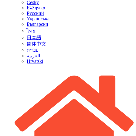
Česky
Ελληνικα
Русский
Українська
Български
ไทย
日本語
简体中文
עברית
العربية
Hrvatski