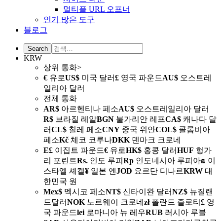
멀티플 URL 오프너
인기 많은 도구
블로그
KRW
상위 통화>
€
유로
US$
미국 달러
£
영국 파운드
AU$
오스트레
일리아 달러
전체 통화
AR$
아르헨티나 페소
AU$
오스트레일리아 달러
R$
브라질 레알
BGN
불가리안 레프
CA$
캐나다 달
러
CL$
칠레 페소
CNY
중국 위안
COL$
콜롬비아
페소
Kč
체코 코루나
DKK
덴마크 크로네
E£
이집트 파운드
€
유로
HK$
홍콩 달러
HUF
헝가
리 포린트
Rs.
인도 루피
Rp
인도네시아 루피아
₪
이
스타엘 셰켈
¥
일본 엔
JOD
요르단 디나르
KRW
대
한민국 원
Mex$
멕시코 페소
NT$
신타이완 달러
NZ$
뉴질랜
드달러
NOK
노르웨이 크로네
zł
폴란드 즐로티
£
영
국 파운드
lei
로마니아 뉴 레우
RUB
러시아 루블