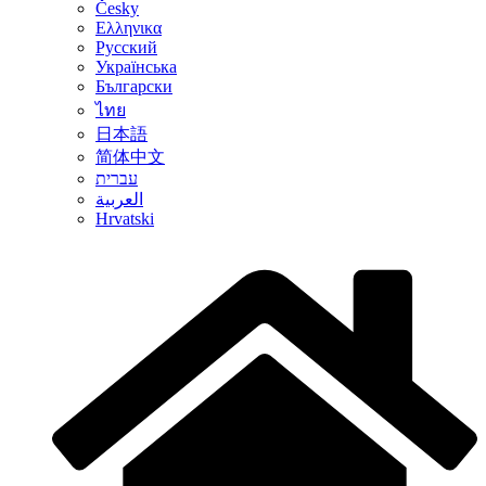
Česky
Ελληνικα
Русский
Українська
Български
ไทย
日本語
简体中文
עברית
العربية
Hrvatski