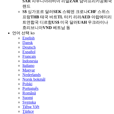
SAR
사우디아라비아 리알
ZAR
남아프리카공화국
랜드
S$
싱가포르 달러
SEK
스웨덴 크로나
CHF
스위스
프랑
THB
태국 바트
TL
터키 리라
AED
아랍에미리
트연합국 디르함
US$
미국 달러
UAH
우크라이나
흐리브니아
VND
베트남 동
언어 선택
ko
English
Dansk
Deutsch
Español
Français
Indonesia
Italiano
Magyar
Nederlands
Norsk bokmål
Polski
Português
Română
Suomi
Svenska
Tiếng Việt
Türkçe