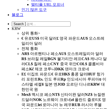
멀티플 URL 오프너
인기 많은 도구
블로그
KRW
상위 통화>
€
유로
US$
미국 달러
£
영국 파운드
AU$
오스트레
일리아 달러
전체 통화
AR$
아르헨티나 페소
AU$
오스트레일리아 달러
R$
브라질 레알
BGN
불가리안 레프
CA$
캐나다 달
러
CL$
칠레 페소
CNY
중국 위안
COL$
콜롬비아
페소
Kč
체코 코루나
DKK
덴마크 크로네
E£
이집트 파운드
€
유로
HK$
홍콩 달러
HUF
헝가
리 포린트
Rs.
인도 루피
Rp
인도네시아 루피아
₪
이
스타엘 셰켈
¥
일본 엔
JOD
요르단 디나르
KRW
대
한민국 원
Mex$
멕시코 페소
NT$
신타이완 달러
NZ$
뉴질랜
드달러
NOK
노르웨이 크로네
zł
폴란드 즐로티
£
영
국 파운드
lei
로마니아 뉴 레우
RUB
러시아 루블