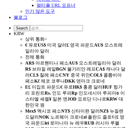
멀티플 URL 오프너
인기 많은 도구
블로그
KRW
상위 통화>
€
유로
US$
미국 달러
£
영국 파운드
AU$
오스트레
일리아 달러
전체 통화
AR$
아르헨티나 페소
AU$
오스트레일리아 달러
R$
브라질 레알
BGN
불가리안 레프
CA$
캐나다 달
러
CL$
칠레 페소
CNY
중국 위안
COL$
콜롬비아
페소
Kč
체코 코루나
DKK
덴마크 크로네
E£
이집트 파운드
€
유로
HK$
홍콩 달러
HUF
헝가
리 포린트
Rs.
인도 루피
Rp
인도네시아 루피아
₪
이
스타엘 셰켈
¥
일본 엔
JOD
요르단 디나르
KRW
대
한민국 원
Mex$
멕시코 페소
NT$
신타이완 달러
NZ$
뉴질랜
드달러
NOK
노르웨이 크로네
zł
폴란드 즐로티
£
영
국 파운드
lei
로마니아 뉴 레우
RUB
러시아 루블