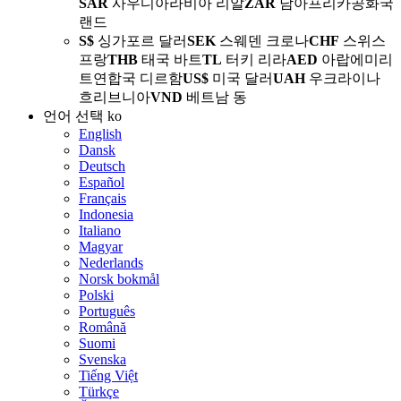
SAR
사우디아라비아 리알
ZAR
남아프리카공화국
랜드
S$
싱가포르 달러
SEK
스웨덴 크로나
CHF
스위스
프랑
THB
태국 바트
TL
터키 리라
AED
아랍에미리
트연합국 디르함
US$
미국 달러
UAH
우크라이나
흐리브니아
VND
베트남 동
언어 선택
ko
English
Dansk
Deutsch
Español
Français
Indonesia
Italiano
Magyar
Nederlands
Norsk bokmål
Polski
Português
Română
Suomi
Svenska
Tiếng Việt
Türkçe