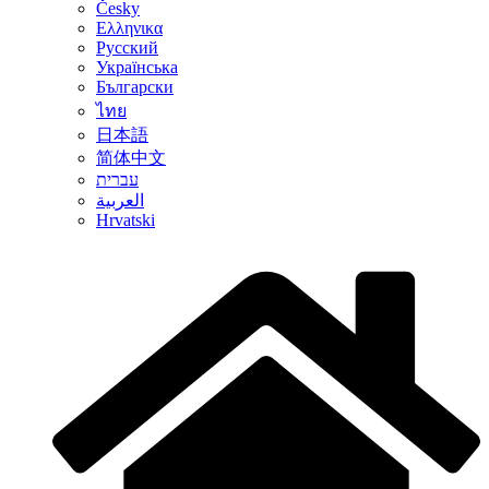
Česky
Ελληνικα
Русский
Українська
Български
ไทย
日本語
简体中文
עברית
العربية
Hrvatski