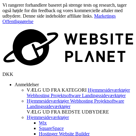
Vi rangerer forhandlere baseret på strenge tests og research, tager
også højde for din feedback og vores kommercielle aftaler med
udbydere. Denne side indeholder affiliate links.
Marketings
Offentliggørelse
DKK
Anmeldelser
VÆLG UD FRA KATEGORI
Hjemmesideværktøjer
Webhosting
Projektsoftware
Landingssideværktøjer
Hjemmesideværktøjer
Webhosting
Projektsoftware
Landingssideværktøjer
VÆLG UD FRA BEDSTE UDBYDERE
Hjemmesideværktøjer
Wix
SquareSpace
Hostinger Website Builder