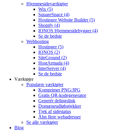
Hjemmesideværktøjer
Wix
(5)
SquareSpace
(4)
Hostinger Website Builder
(5)
Shopify
(4)
IONOS Hjemmesidebygger
(4)
Se de bedste
Webhosting
Hostinger
(5)
IONOS
(2)
SiteGround
(2)
HostArmada
(4)
InterServer
(4)
Se de bedste
Værktøjer
Populære værktøjer
Komprimer PNG/JPG
Gratis QR-kodegenerator
Generér delingslink
Domæneudløbstjekker
Tjek af sidestatus
Åbn flere webadresser
Se alle værktøjer
Blog