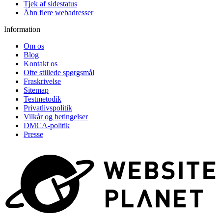
Tjek af sidestatus
Åbn flere webadresser
Information
Om os
Blog
Kontakt os
Ofte stillede spørgsmål
Fraskrivelse
Sitemap
Testmetodik
Privatlivspolitik
Vilkår og betingelser
DMCA-politik
Presse