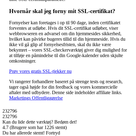
Hvornår skal jeg forny mit SSL-certifikat?
Fornyelser kan foretages i op til 90 dage, inden certifikatet
forventes at udløbe. Hvis dit SSL-certifikat udløber, viser
webbrowseren en advarsel om din hjemmesides sikkerhed,
hvilket kan påvirke bugeres tillid til din hjemmeside. Hvis du
ikke vil gå glip af fornyelsesfristen, skal du ikke være
bekymret – vores SSL-checkerværktøj giver dig mulighed for
at tilføje en påmindelse til din Google-kalender uden skjulte
omkostninger.
Prøv vores gratis SSL-tjekker nu
Vi rangerer forhandlere baseret på strenge tests og research,
tager også højde for din feedback og vores kommercielle
aftaler med udbydere. Denne side indeholder affiliate links.
Marketings Offentliggørelse
232796
232796
Kan du lide dette værktøj? Bedøm det!
4.7
(
Brugere som har
1226
stemt
)
Du har allerede stemt!
Fortryd