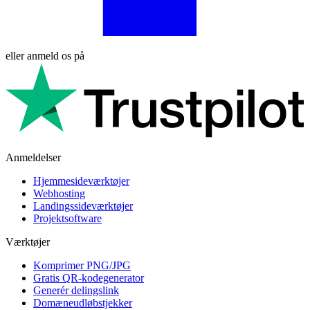
eller anmeld os på
Anmeldelser
Hjemmesideværktøjer
Webhosting
Landingssideværktøjer
Projektsoftware
Værktøjer
Komprimer PNG/JPG
Gratis QR-kodegenerator
Generér delingslink
Domæneudløbstjekker