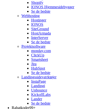
Shopify
IONOS Hjemmesidebygger
Se de bedste
Webhosting
Hostinger
IONOS
SiteGround
HostArmada
InterServer
Se de bedste
Projektsoftware
monday.com
ClickUp
Smartsheet
Jira
HubSpot
Se de bedste
Landingssideværktøjer
InstaPage
Landingi
Unbounce
KickoffLabs
Lander
Se de bedste
Rabatkoder
99+