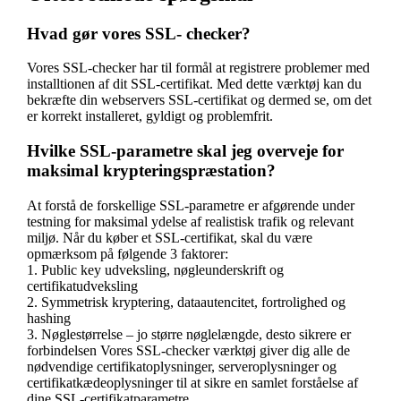
Hvad gør vores SSL- checker?
Vores SSL-checker har til formål at registrere problemer med
installtionen af dit SSL-certifikat. Med dette værktøj kan du
bekræfte din webservers SSL-certifikat og dermed se, om det
er korrekt installeret, gyldigt og problemfrit.
Hvilke SSL-parametre skal jeg overveje for
maksimal krypteringspræstation?
At forstå de forskellige SSL-parametre er afgørende under
testning for maksimal ydelse af realistisk trafik og relevant
miljø. Når du køber et SSL-certifikat, skal du være
opmærksom på følgende 3 faktorer:
1. Public key udveksling, nøgleunderskrift og
certifikatudveksling
2. Symmetrisk kryptering, dataautencitet, fortrolighed og
hashing
3. Nøglestørrelse – jo større nøglelængde, desto sikrere er
forbindelsen Vores SSL-checker værktøj giver dig alle de
nødvendige certifikatoplysninger, serveroplysninger og
certifikatkædeoplysninger til at sikre en samlet forståelse af
dine SSL-certifikatparametre.