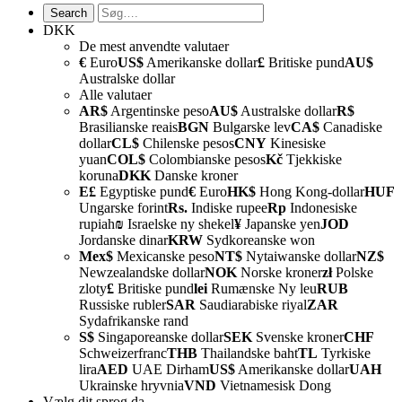
DKK
De mest anvendte valutaer
€
Euro
US$
Amerikanske dollar
£
Britiske pund
AU$
Australske dollar
Alle valutaer
AR$
Argentinske peso
AU$
Australske dollar
R$
Brasilianske reais
BGN
Bulgarske lev
CA$
Canadiske
dollar
CL$
Chilenske pesos
CNY
Kinesiske
yuan
COL$
Colombianske pesos
Kč
Tjekkiske
koruna
DKK
Danske kroner
E£
Egyptiske pund
€
Euro
HK$
Hong Kong-dollar
HUF
Ungarske forint
Rs.
Indiske rupee
Rp
Indonesiske
rupiah
₪
Israelske ny shekel
¥
Japanske yen
JOD
Jordanske dinar
KRW
Sydkoreanske won
Mex$
Mexicanske peso
NT$
Nytaiwanske dollar
NZ$
Newzealandske dollar
NOK
Norske kroner
zł
Polske
zloty
£
Britiske pund
lei
Rumænske Ny leu
RUB
Russiske rubler
SAR
Saudiarabiske riyal
ZAR
Sydafrikanske rand
S$
Singaporeanske dollar
SEK
Svenske kroner
CHF
Schweizerfranc
THB
Thailandske baht
TL
Tyrkiske
lira
AED
UAE Dirham
US$
Amerikanske dollar
UAH
Ukrainske hryvnia
VND
Vietnamesisk Dong
Vælg dit sprog
da