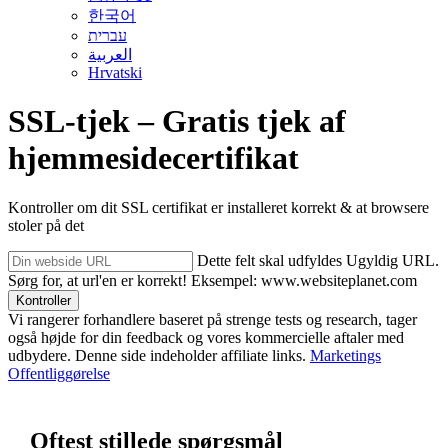
한국어
עברית
العربية
Hrvatski
SSL-tjek – Gratis tjek af
hjemmesidecertifikat
Kontroller om dit SSL certifikat er installeret korrekt & at browsere
stoler på det
Dette felt skal udfyldes
Ugyldig URL.
Sørg for, at url'en er korrekt!
Eksempel: www.websiteplanet.com
Kontroller
Vi rangerer forhandlere baseret på strenge tests og research, tager
også højde for din feedback og vores kommercielle aftaler med
udbydere. Denne side indeholder affiliate links.
Marketings
Offentliggørelse
Oftest stillede spørgsmål