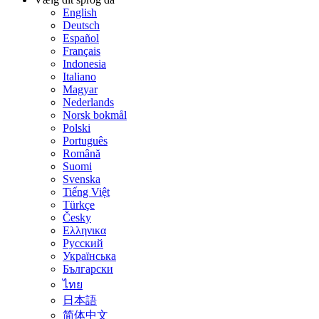
English
Deutsch
Español
Français
Indonesia
Italiano
Magyar
Nederlands
Norsk bokmål
Polski
Português
Română
Suomi
Svenska
Tiếng Việt
Türkçe
Česky
Ελληνικα
Русский
Українська
Български
ไทย
日本語
简体中文