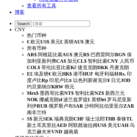
查看所有工具
博客
CNY
热门币种
€
欧元
US$
美元
£
英镑
AU$
澳元
所有币种
AR$
阿根廷比索
AU$
澳元
R$
巴西雷阿尔
BGN
保
加利亚新列弗
CA$
加元
CL$
智利比索
CNY
人民币
COL$
哥伦比亚比索
Kč
捷克克朗
DKK
丹麦克朗
E£
埃及镑
€
欧元
HK$
港币
HUF
匈牙利福林
Rs.
印
度卢比
Rp
印尼卢比
₪
以色列新谢克尔
¥
日元
JOD
约旦第纳尔
KRW
韩元
Mex$
墨西哥比索
NT$
智利比索
NZ$
新西兰元
NOK
挪威克朗
zł
波兰兹罗提
£
英镑
lei
罗马尼亚新
列伊
RUB
俄罗斯卢布
SAR
沙特阿拉伯里亚尔
ZAR
南非兰特
S$
新元
SEK
瑞典克朗
CHF
瑞士法郎
THB
泰铢
TL
新土耳其里拉
AED
阿联酋迪拉姆
US$
美元
UAH
乌
克兰赫夫米
VND
越南盾