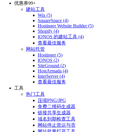
优惠券
99+
建站工具
Wix
(5)
SquareSpace
(4)
Hostinger Website Builder
(5)
Shopify
(4)
IONOS 的建站工具
(4)
查看最佳服务
网站托管
Hostinger
(5)
IONOS
(2)
SiteGround
(2)
HostArmada
(4)
InterServer
(4)
查看最佳服务
工具
热门工具
压缩PNG/JPG
免费二维码生成器
链接共享生成器
域名到期检查工具
网站停止营运与否
网址批量打开工具