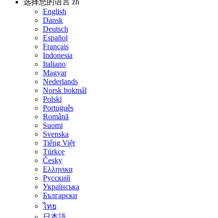
选择您的语言
zh
English
Dansk
Deutsch
Español
Français
Indonesia
Italiano
Magyar
Nederlands
Norsk bokmål
Polski
Português
Română
Suomi
Svenska
Tiếng Việt
Türkçe
Česky
Ελληνικα
Русский
Українська
Български
ไทย
日本語