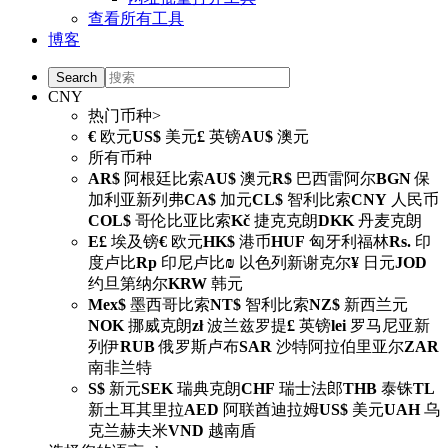
查看所有工具
博客
CNY
热门币种>
€
欧元
US$
美元
£
英镑
AU$
澳元
所有币种
AR$
阿根廷比索
AU$
澳元
R$
巴西雷阿尔
BGN
保
加利亚新列弗
CA$
加元
CL$
智利比索
CNY
人民币
COL$
哥伦比亚比索
Kč
捷克克朗
DKK
丹麦克朗
E£
埃及镑
€
欧元
HK$
港币
HUF
匈牙利福林
Rs.
印
度卢比
Rp
印尼卢比
₪
以色列新谢克尔
¥
日元
JOD
约旦第纳尔
KRW
韩元
Mex$
墨西哥比索
NT$
智利比索
NZ$
新西兰元
NOK
挪威克朗
zł
波兰兹罗提
£
英镑
lei
罗马尼亚新
列伊
RUB
俄罗斯卢布
SAR
沙特阿拉伯里亚尔
ZAR
南非兰特
S$
新元
SEK
瑞典克朗
CHF
瑞士法郎
THB
泰铢
TL
新土耳其里拉
AED
阿联酋迪拉姆
US$
美元
UAH
乌
克兰赫夫米
VND
越南盾