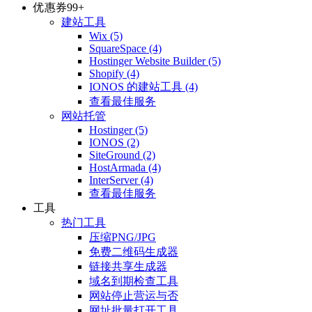
优惠券
99+
建站工具
Wix
(5)
SquareSpace
(4)
Hostinger Website Builder
(5)
Shopify
(4)
IONOS 的建站工具
(4)
查看最佳服务
网站托管
Hostinger
(5)
IONOS
(2)
SiteGround
(2)
HostArmada
(4)
InterServer
(4)
查看最佳服务
工具
热门工具
压缩PNG/JPG
免费二维码生成器
链接共享生成器
域名到期检查工具
网站停止营运与否
网址批量打开工具