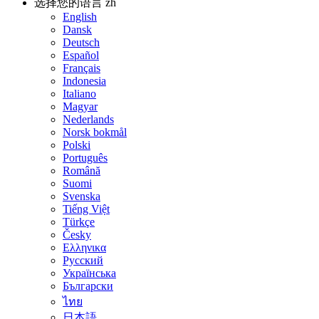
选择您的语言
zh
English
Dansk
Deutsch
Español
Français
Indonesia
Italiano
Magyar
Nederlands
Norsk bokmål
Polski
Português
Română
Suomi
Svenska
Tiếng Việt
Türkçe
Česky
Ελληνικα
Русский
Українська
Български
ไทย
日本語