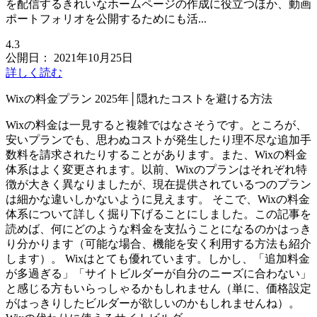
を配信するきれいなホームページの作成に役立つほか、動画
ポートフォリオを公開するためにも活...
4.3
公開日：
2021年10月25日
詳しく読む
Wixの料金プラン 2025年│隠れたコストを避ける方法
Wixの料金は一見すると複雑ではなさそうです。ところが、
安いプランでも、思わぬコストが発生したり理不尽な追加手
数料を請求されたりすることがあります。また、Wixの料金
体系はよく変更されます。以前、Wixのプランはそれぞれ特
徴が大きく異なりましたが、現在提供されているつのプラン
は細かな違いしかないように見えます。 そこで、Wixの料金
体系について詳しく掘り下げることにしました。この記事を
読めば、何にどのような料金を支払うことになるのかはっき
り分かります（可能な場合、機能を安く利用する方法も紹介
します）。 Wixはとても優れています。しかし、「追加料金
が多過ぎる」「サイトビルダーが自分のニーズに合わない」
と感じる方もいらっしゃるかもしれません（単に、価格設定
がはっきりしたビルダーが欲しいのかもしれませんね）。