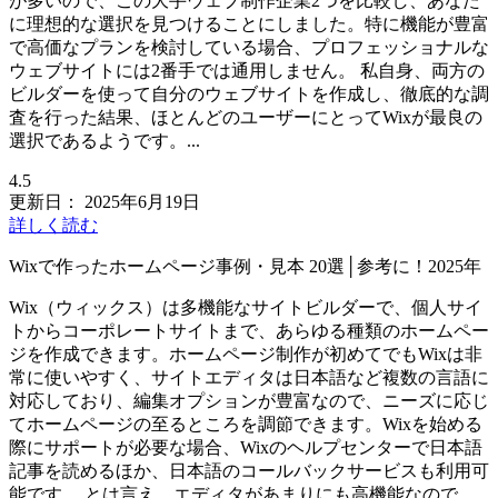
が多いので、この大手ウェブ制作企業2つを比較し、あなた
に理想的な選択を見つけることにしました。特に機能が豊富
で高価なプランを検討している場合、プロフェッショナルな
ウェブサイトには2番手では通用しません。 私自身、両方の
ビルダーを使って自分のウェブサイトを作成し、徹底的な調
査を行った結果、ほとんどのユーザーにとってWixが最良の
選択であるようです。...
4.5
更新日：
2025年6月19日
詳しく読む
Wixで作ったホームページ事例・見本 20選│参考に！2025年
Wix（ウィックス）は多機能なサイトビルダーで、個人サイ
トからコーポレートサイトまで、あらゆる種類のホームペー
ジを作成できます。ホームページ制作が初めてでもWixは非
常に使いやすく、サイトエディタは日本語など複数の言語に
対応しており、編集オプションが豊富なので、ニーズに応じ
てホームページの至るところを調節できます。Wixを始める
際にサポートが必要な場合、Wixのヘルプセンターで日本語
記事を読めるほか、日本語のコールバックサービスも利用可
能です。 とは言え、エディタがあまりにも高機能なので