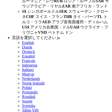
ルーマニア・レウ
RUB
ロシア・ルーブル
SAR
サ
ウジアラビア・リヤル
ZAR
南アフリカ・ランド
S$
シンガポールドル
SEK
スウェーデン・クロー
ネ
CHF
スイス・フラン
THB
タイ・バーツ
TL
ト
ルコ・リラ
AED
アラブ首長国連邦・ディルハム
US$
アメリカ合衆国・ドル
UAH
ウクライナ・フ
リヴニャ
VND
ベトナム ドン
言語を選択してください
ja
English
Dansk
Deutsch
Español
Français
Indonesia
Italiano
Magyar
Nederlands
Norsk bokmål
Polski
Português
Română
Suomi
Svenska
Tiếng Việt