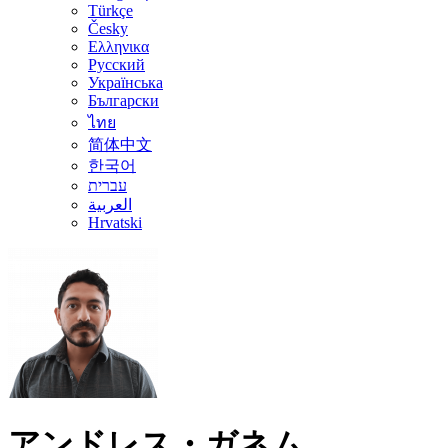
Türkçe
Česky
Ελληνικα
Русский
Українська
Български
ไทย
简体中文
한국어
עברית
العربية
Hrvatski
アンドレス・ガネム