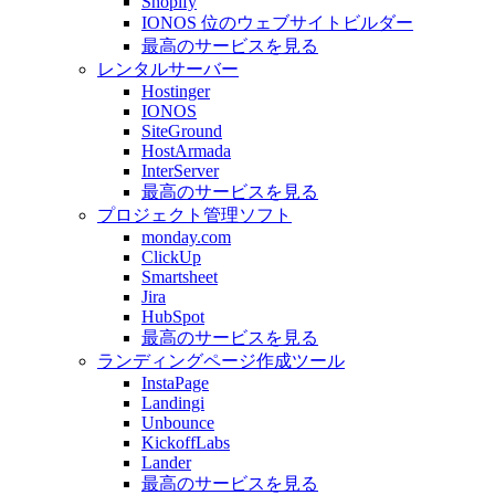
Shopify
IONOS 位のウェブサイトビルダー
最高のサービスを見る
レンタルサーバー
Hostinger
IONOS
SiteGround
HostArmada
InterServer
最高のサービスを見る
プロジェクト管理ソフト
monday.com
ClickUp
Smartsheet
Jira
HubSpot
最高のサービスを見る
ランディングページ作成ツール
InstaPage
Landingi
Unbounce
KickoffLabs
Lander
最高のサービスを見る