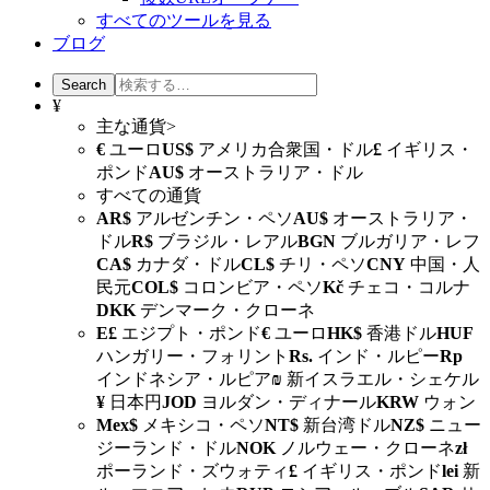
すべてのツールを見る
ブログ
¥
主な通貨>
€
ユーロ
US$
アメリカ合衆国・ドル
£
イギリス・
ポンド
AU$
オーストラリア・ドル
すべての通貨
AR$
アルゼンチン・ペソ
AU$
オーストラリア・
ドル
R$
ブラジル・レアル
BGN
ブルガリア・レフ
CA$
カナダ・ドル
CL$
チリ・ペソ
CNY
中国・人
民元
COL$
コロンビア・ペソ
Kč
チェコ・コルナ
DKK
デンマーク・クローネ
E£
エジプト・ポンド
€
ユーロ
HK$
香港ドル
HUF
ハンガリー・フォリント
Rs.
インド・ルピー
Rp
インドネシア・ルピア
₪
新イスラエル・シェケル
¥
日本円
JOD
ヨルダン・ディナール
KRW
ウォン
Mex$
メキシコ・ペソ
NT$
新台湾ドル
NZ$
ニュー
ジーランド・ドル
NOK
ノルウェー・クローネ
zł
ポーランド・ズウォティ
£
イギリス・ポンド
lei
新