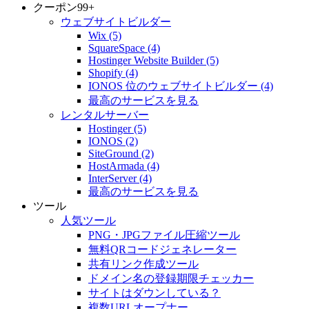
クーポン
99+
ウェブサイトビルダー
Wix
(5)
SquareSpace
(4)
Hostinger Website Builder
(5)
Shopify
(4)
IONOS 位のウェブサイトビルダー
(4)
最高のサービスを見る
レンタルサーバー
Hostinger
(5)
IONOS
(2)
SiteGround
(2)
HostArmada
(4)
InterServer
(4)
最高のサービスを見る
ツール
人気ツール
PNG・JPGファイル圧縮ツール
無料QRコードジェネレーター
共有リンク作成ツール
ドメイン名の登録期限チェッカー
サイトはダウンしている？
複数URLオープナー