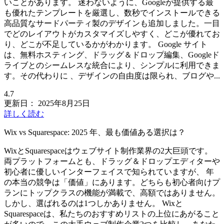
いことがあります。 迷わないように、Googleが提供する最
も優れたテンプレートを厳選し、数秒でインストールできる
高品質なサードパーティ製のデザインも追加しました。一目
でどのレイアウトがカスタマイズしやすく、どこが優れてお
り、どこが不足しているかがわかります。 Google サイト
は、無料ホスティング、ドラッグ＆ドロップ編集、Googleド
ライブとのシームレスな統合により、シンプルに利用できま
す。その代わりに 、デザインの自由度は限られ、ブログや...
4.7
更新日：
2025年8月25日
詳しく読む
Wix vs Squarespace: 2025 年、最も価値ある選択は？
WixとSquarespaceはウェブサイト制作業界の2大巨頭です。
両プラットフォームとも、ドラッグ＆ドロップエディターや
初心者に優しいインターフェイスで知られていますが、 年
の本当の競争は「価値」にあります。どちらも初心者向けプ
ランにトップクラスの機能が満載で、高額ではありません。
しかし、選ばれるのは1つしかありません。 Wixと
Squarespaceは、私たちのおすすめリストの上位にあがること