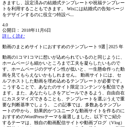
きますし、設定済みの結婚式テンプレートや祝福テンプレー
トを利用することもできます。 Wixには結婚式の告知ページ
をデザインするのに役立つ特設ペ...
4.0
公開日：
2018年11月6日
詳しく読む
動画のまとめサイトにおすすめのテンプレート 9選│2025 年
動画の1コマ1コマに想いが込められているのと同じように、
ホームページも細かいところまで工夫を凝らしたいもので
す。ホームページのデザイン性が低いと、一生懸命作った動
画を見てもらえないかもしれません。 動画サイトには、セ
ルフホストした動画を埋め込めるテンプレートが必要です。
こうすることで、あなたのサイト限定コンテンツを配信でき
ます。また、あなたらしさをアピールできるよう、自由自在
にカスタマイズできることも、テンプレートを選ぶうえで重
要な判断基準でしょう。 この記事では、多数あるテンプレ
ートの中から、効果的かつユニークな動画サイトを作るのに
おすすめのWordPressテーマを厳選しました。以下でご紹介
するテーマは、独自の動画配信サイトや動画ブログ（Vlog）