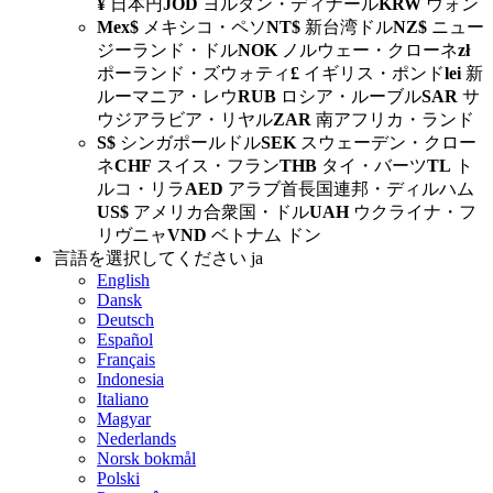
¥
日本円
JOD
ヨルダン・ディナール
KRW
ウォン
Mex$
メキシコ・ペソ
NT$
新台湾ドル
NZ$
ニュー
ジーランド・ドル
NOK
ノルウェー・クローネ
zł
ポーランド・ズウォティ
£
イギリス・ポンド
lei
新
ルーマニア・レウ
RUB
ロシア・ルーブル
SAR
サ
ウジアラビア・リヤル
ZAR
南アフリカ・ランド
S$
シンガポールドル
SEK
スウェーデン・クロー
ネ
CHF
スイス・フラン
THB
タイ・バーツ
TL
ト
ルコ・リラ
AED
アラブ首長国連邦・ディルハム
US$
アメリカ合衆国・ドル
UAH
ウクライナ・フ
リヴニャ
VND
ベトナム ドン
言語を選択してください
ja
English
Dansk
Deutsch
Español
Français
Indonesia
Italiano
Magyar
Nederlands
Norsk bokmål
Polski