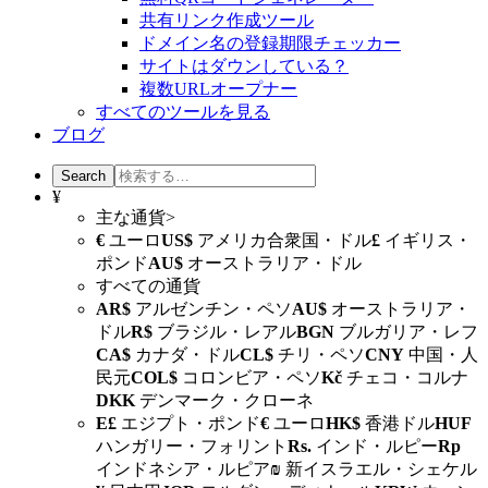
共有リンク作成ツール
ドメイン名の登録期限チェッカー
サイトはダウンしている？
複数URLオープナー
すべてのツールを見る
ブログ
¥
主な通貨>
€
ユーロ
US$
アメリカ合衆国・ドル
£
イギリス・
ポンド
AU$
オーストラリア・ドル
すべての通貨
AR$
アルゼンチン・ペソ
AU$
オーストラリア・
ドル
R$
ブラジル・レアル
BGN
ブルガリア・レフ
CA$
カナダ・ドル
CL$
チリ・ペソ
CNY
中国・人
民元
COL$
コロンビア・ペソ
Kč
チェコ・コルナ
DKK
デンマーク・クローネ
E£
エジプト・ポンド
€
ユーロ
HK$
香港ドル
HUF
ハンガリー・フォリント
Rs.
インド・ルピー
Rp
インドネシア・ルピア
₪
新イスラエル・シェケル