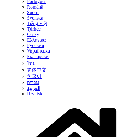
Português
Română
Suomi
Svenska
Tiếng Việt
Türkçe
Česky
Ελληνικα
Русский
Українська
Български
ไทย
简体中文
한국어
עברית
العربية
Hrvatski