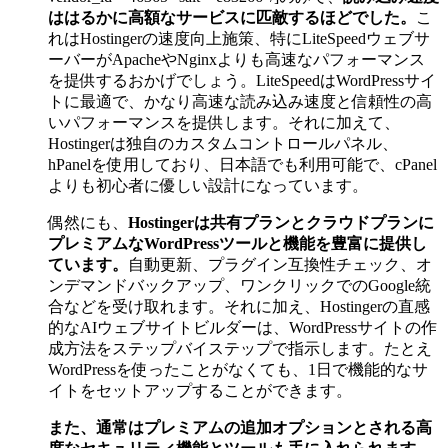
ははるかに高額なサービスに匹敵するほどでした。
こ
れはHostingerの速度向上施策、特にLiteSpeedウェブサ
ーバーがApacheやNginxよりも高速なパフォーマンス
を提供するおかげでしょう。LiteSpeedはWordPressサイ
トに最適で、かなり高速な読み込み速度と信頼性の高
いパフォーマンスを提供します。それに加えて、
Hostingerは独自のカスタムコントロールパネル、
hPanelを使用しており、日本語でも利用可能で、cPanel
よりも初心者に優しい設計になっています。
偶然にも、
Hostingerは共有プランとクラウドプランに
プレミアムなWordPressツールと機能を豊富に提供し
ています。
自動更新、プラグイン互換性チェック、オ
ンデマンドバックアップ、ワンクリックでのGoogle統
合などを受け取れます。それに加え、Hostingerの直感
的なAIウェブサイトビルダーは、WordPressサイトの作
成方法をステップバイステップで指示します。たとえ
WordPressを使ったことがなくても、1日で機能的なサ
イトをセットアップすることができます。
また、通常はプレミアムの追加オプションとされる高