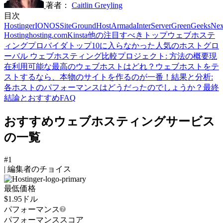
著者：
Caitlin Greyling
目次
Hostinger
IONOS
SiteGround
HostArmada
InterServer
GreenGeeks
Nex
Hosting
hosting.com
Kinsta
他の注目すべきトップウェブホステ
ィングプロバイダ
トップ10に入らなかった人気のホスト
グロ
ーバル ウェブホスティング比較プロジェクト: 方法の概要
現
在利用可能な最高のウェブホストはどれ？
ウェブホストをテ
ストするなら、本物のサイトを作るのが一番！
結果と分析:
各ホストのパフォーマンスはどうだったのでしょうか？
最終
結論とおすすめ
FAQ
おすすめウェブホスティングサービス
の一覧
#1
|
編集者のチョイス
最低価格
$
1.95
ドル
パフォーマンス
パフォーマンススコア