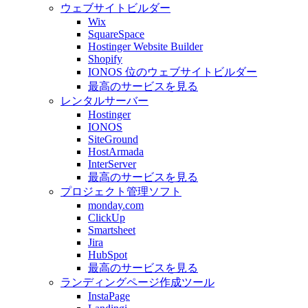
ウェブサイトビルダー
Wix
SquareSpace
Hostinger Website Builder
Shopify
IONOS 位のウェブサイトビルダー
最高のサービスを見る
レンタルサーバー
Hostinger
IONOS
SiteGround
HostArmada
InterServer
最高のサービスを見る
プロジェクト管理ソフト
monday.com
ClickUp
Smartsheet
Jira
HubSpot
最高のサービスを見る
ランディングページ作成ツール
InstaPage