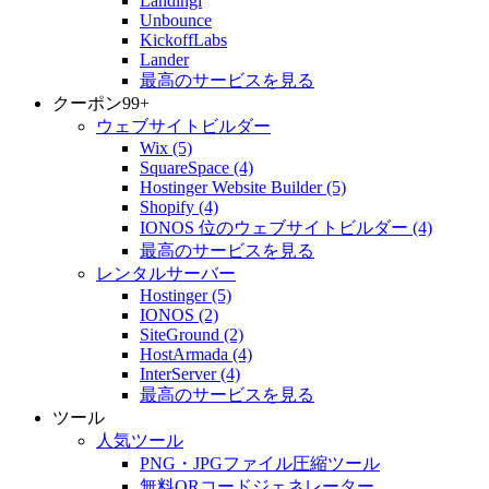
Landingi
Unbounce
KickoffLabs
Lander
最高のサービスを見る
クーポン
99+
ウェブサイトビルダー
Wix
(5)
SquareSpace
(4)
Hostinger Website Builder
(5)
Shopify
(4)
IONOS 位のウェブサイトビルダー
(4)
最高のサービスを見る
レンタルサーバー
Hostinger
(5)
IONOS
(2)
SiteGround
(2)
HostArmada
(4)
InterServer
(4)
最高のサービスを見る
ツール
人気ツール
PNG・JPGファイル圧縮ツール
無料QRコードジェネレーター