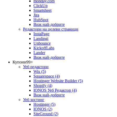
monday.com
ClickUp
Smartsheet
Jira
HubSpot
Виж най-добрите
Редактори на целеви страници
InstaPage
Landingi
Unbounce
KickoffLabs
Lander
Виж най-добрите
Купони
99+
Уеб редактори
Wix
(5)
Squarespace
(4)
Hostinger Website Builder
(5)
Shopify
(4)
IONOS Уеб Редактор
(4)
Виж най-добрите
Уеб хостинг
Hostinger
(5)
IONOS
(2)
SiteGround
(2)