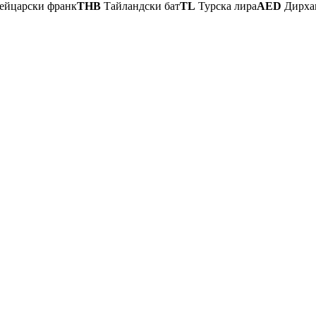
йцарски франк
THB
Тайландски бат
TL
Турска лира
AED
Дирха