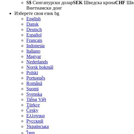
S$
Сингапурски долар
SEK
Шведска крона
CHF
Шве
Виетнамски донг
Изберете своя език
bg
English
Dansk
Deutsch
Español
Français
Indonesia
Italiano
Magyar
Nederlands
Norsk bokmål
Polski
Português
Română
Suomi
Svenska
Tiếng Việt
Türkçe
Česky
Ελληνικα
Русский
Українська
ไทย