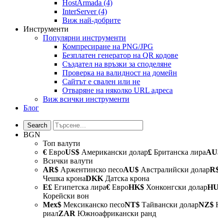
HostArmada
(4)
InterServer
(4)
Виж най-добрите
Инструменти
Популярни инструменти
Компресиране на PNG/JPG
Безплатен генератор на QR кодове
Създател на връзки за споделяне
Проверка на валидност на домейн
Сайтът е свален или не
Отваряне на няколко URL адреса
Виж всички инструменти
Блог
BGN
Топ валути
€
Евро
US$
Американски долар
£
Британска лира
AU
Всички валути
AR$
Аржентинско песо
AU$
Австралийски долар
R
Чешка крона
DKK
Датска крона
E£
Египетска лира
€
Евро
HK$
Хонконгски долар
H
Корейски вон
Mex$
Мексиканско песо
NT$
Тайвански долар
NZ$
Н
риал
ZAR
Южноафрикански ранд