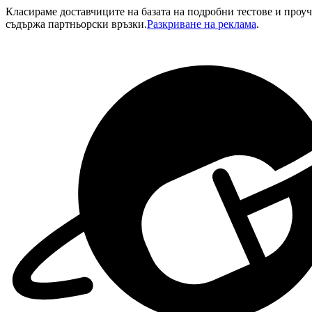
Класираме доставчиците на базата на подробни тестове и проу
съдържа партньорски връзки.
Разкриване на реклама
.