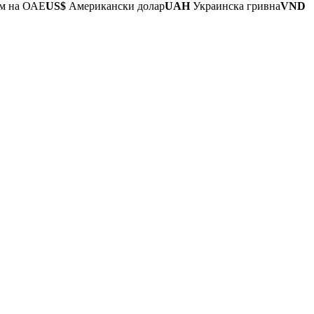
м на ОАЕ
US$
Американски долар
UAH
Украинска гривна
VND