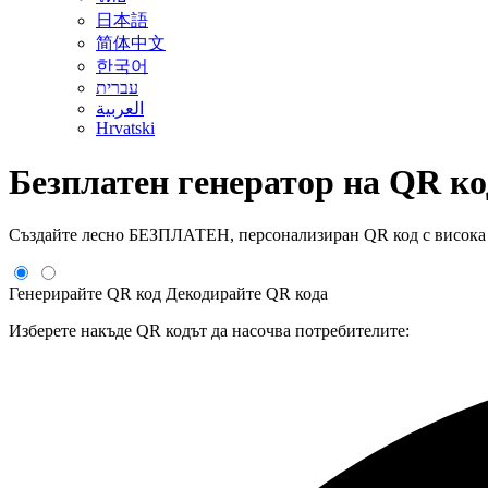
日本語
简体中文
한국어
עברית
العربية
Hrvatski
Безплатен генератор на QR ко
Създайте лесно БЕЗПЛАТЕН, персонализиран QR код с висока 
Генерирайте QR код
Декодирайте QR кода
Изберете накъде QR кодът да насочва потребителите: