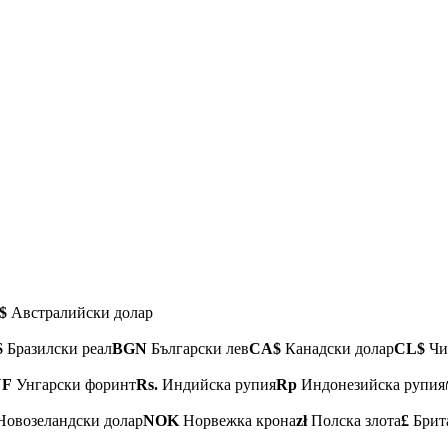
$
Австралийски долар
$
Бразилски реал
BGN
Български лев
CA$
Канадски долар
CL$
Чи
UF
Унгарски форинт
Rs.
Индийска рупия
Rp
Индонезийска рупия
овозеландски долар
NOK
Норвежка крона
zł
Полска злота
£
Брит