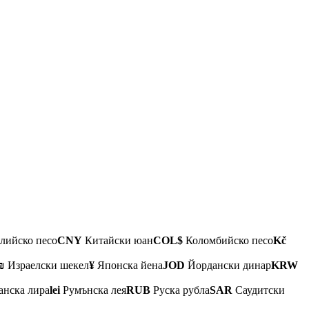
лийско песо
CNY
Китайски юан
COL$
Коломбийско песо
Kč
₪
Израелски шекел
¥
Японска йена
JOD
Йордански динар
KRW
анска лира
lei
Румънска лея
RUB
Руска рубла
SAR
Саудитски