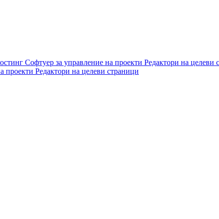
хостинг
Софтуер за управление на проекти
Редактори на целеви 
на проекти
Редактори на целеви страници