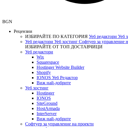
BGN
Рецензии
ИЗБИРАЙТЕ ПО КАТЕГОРИЯ
Уеб редактори
Уеб 
Уеб редактори
Уеб хостинг
Софтуер за управление 
ИЗБИРАЙТЕ ОТ ТОП ДОСТАВЧИЦИ
Уеб редактори
Wix
Squarespace
Hostinger Website Builder
Shopify
IONOS Уеб Редактор
Виж най-добрите
Уеб хостинг
Hostinger
IONOS
SiteGround
HostArmada
InterServer
Виж най-добрите
Софтуер за управление на проекти