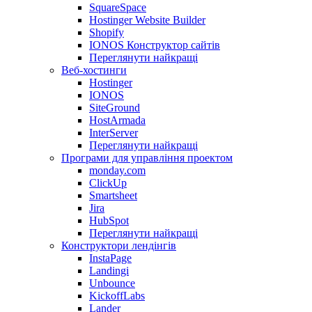
SquareSpace
Hostinger Website Builder
Shopify
IONOS Конструктор сайтів
Переглянути найкращі
Веб-хостинги
Hostinger
IONOS
SiteGround
HostArmada
InterServer
Переглянути найкращі
Програми для управління проектом
monday.com
ClickUp
Smartsheet
Jira
HubSpot
Переглянути найкращі
Конструктори лендінгів
InstaPage
Landingi
Unbounce
KickoffLabs
Lander