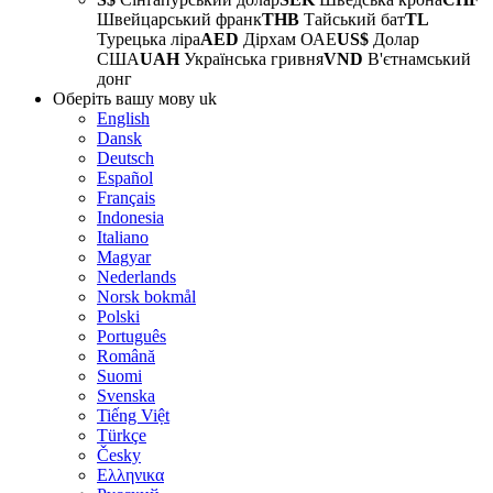
Швейцарський франк
THB
Тайський бат
TL
Турецька ліра
AED
Дірхам ОАЕ
US$
Долар
США
UAH
Українська гривня
VND
В'єтнамський
донг
Оберіть вашу мову
uk
English
Dansk
Deutsch
Español
Français
Indonesia
Italiano
Magyar
Nederlands
Norsk bokmål
Polski
Português
Română
Suomi
Svenska
Tiếng Việt
Türkçe
Česky
Ελληνικα