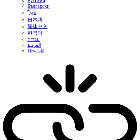
Русский
Български
ไทย
日本語
简体中文
한국어
עברית
العربية
Hrvatski