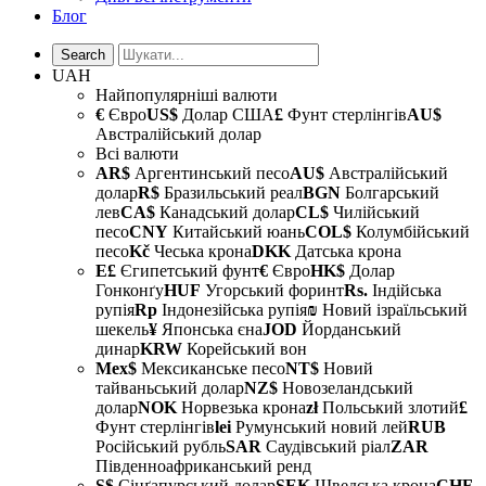
Блог
UAH
Найпопулярніші валюти
€
Євро
US$
Долар США
£
Фунт стерлінгів
AU$
Австралійський долар
Всі валюти
AR$
Аргентинський песо
AU$
Австралійський
долар
R$
Бразильський реал
BGN
Болгарський
лев
CA$
Канадський долар
CL$
Чилійський
песо
CNY
Китайський юань
COL$
Колумбійський
песо
Kč
Чеська крона
DKK
Датська крона
E£
Єгипетський фунт
€
Євро
HK$
Долар
Гонконґу
HUF
Угорський форинт
Rs.
Індійська
рупія
Rp
Індонезійська рупія
₪
Новий ізраїльський
шекель
¥
Японська єна
JOD
Йорданський
динар
KRW
Корейський вон
Mex$
Мексиканське песо
NT$
Новий
тайваньський долар
NZ$
Новозеландський
долар
NOK
Норвезька крона
zł
Польський злотий
£
Фунт стерлінгів
lei
Румунський новий лей
RUB
Російський рубль
SAR
Саудівський ріал
ZAR
Південноафриканський ренд
S$
Сінґапурський долар
SEK
Шведська крона
CHF