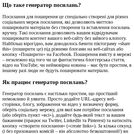
Що таке генератор посилань?
Посилання для поширення це спеціально створені для різних
соціальних мереж посилання, які дозволяють миттєво
поширювати матеріали без створення та вставлення посилань
вручну. Такі посилання дозволяють вашим відвідувачам
поширювати контент вашого веб-сайту без зайвого клопоту.
Найбільш вірогідно, вам доводилось бачити піктограму «share
this» (поширити це) під різними блогами на веб-сайтах або
кнопку «Поширити» на Facebook. Поширення вмісту в мережі
– незалежно від того чи це фантастична блоггерська стаття,
відео на YouTube, чи неймовірна новина – має бути простим, в
іншому разі люди не будуть поширювати матеріали.
Як працює генератор посилань?
Генератор посилань є настільки простим, що простіший
неможливо й уявити. Просто додайте URL-адресу веб-
сторінки, блогу, зображення чи відео у визначену форму,
оберіть соціальну мережу, для якої вам потрібне посилання
(або оберіть пункт «всі»), додайте будь-який текст за вашим
бажанням (працює на Twitter, LinkedIn та Pinterest) та натисніть
кнопку «створити посилання» («create links»). За кілька секунд
(і без прихованих комісій – він абсолютно безкоштовний!) ви