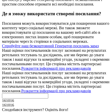
простим способом отримати всі необхідні посилання.
Де я зможу використати створені посилання?
Посилання можуть використовуватися для поширення вашого
контенту через соціальні мережі. Ви також зможете
використовувати ці посилання на вашому веб-сайті або в
електронних листах іншим особам, щоб поширювати
матеріали через їх сторінки в соціальних мережах.
Спробуйте наш безкоштовний Генератор посилань зараз
Наші оцінки постачальників послуг засновані на результатах
ретельних тестувань та досліджень, але ми беремо до уваги
також і ваші відгуки та комерційні угоди, укладені з окремими
постачальниками послуг. Ця сторінка містить партнерські
посилання.
Розкриття інформації про рекламодавців
Наші оцінки постачальників послуг засновані на результатах
ретельних тестувань та досліджень, але ми беремо до уваги
також і ваші відгуки та комерційні угоди, укладені з окремими
постачальниками послуг. Ця сторінка містить партнерські
посилання.
Розкриття інформації про рекламодавців
161016
161016
Сподобався інструмент? Оцініть його!