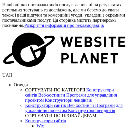
Наші оцінки постачальників послуг засновані на результатах
ретельних тестувань та досліджень, але ми беремо до уваги
також і ваші відгуки та комерційні угоди, укладені з окремими
постачальниками послуг. Ця сторінка містить партнерські
посилання.
Розкриття інформації про рекламодавців
UAH
Огляди
СОРТУВАТИ ПО КАТЕГОРІЇ
Конструктори
сайтів
Веб-хостинги
Програми для управління
проектом
Конструктори лендінгів
Конструктори сайтів
Веб-хостинги
Програми для
управління проектом
Конструктори лендінгів
СОРТУВАТИ ПО ПРОВАЙДЕРАМ
Конструктори сайтів
Wix