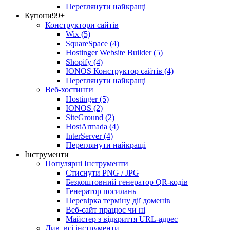
Переглянути найкращі
Купони
99+
Конструктори сайтів
Wix
(5)
SquareSpace
(4)
Hostinger Website Builder
(5)
Shopify
(4)
IONOS Конструктор сайтів
(4)
Переглянути найкращі
Веб-хостинги
Hostinger
(5)
IONOS
(2)
SiteGround
(2)
HostArmada
(4)
InterServer
(4)
Переглянути найкращі
Інструменти
Популярні Інструменти
Стиснути PNG / JPG
Безкоштовний генератор QR-кодів
Генератор посилань
Перевірка терміну дії доменів
Веб-сайт працює чи ні
Майстер з відкриття URL-aдрес
Див. всі інструменти