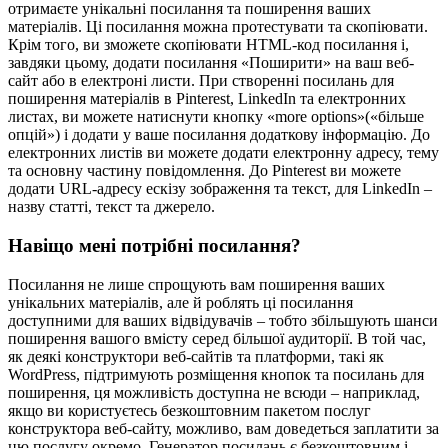
отримаєте унікальні посилання та поширення ваших
матеріалів. Ці посилання можна протестувати та скопіювати.
Крім того, ви зможете скопіювати HTML-код посилання і,
завдяки цьому, додати посилання «Поширити» на ваш веб-
сайт або в електроні листи. При створенні посилань для
поширення матеріалів в Pinterest, LinkedIn та електронних
листах, ви можете натиснути кнопку «more options»(«більше
опцій») і додати у ваше посилання додаткову інформацію. До
електронних листів ви можете додати електронну адресу, тему
та основну частину повідомлення. До Pinterest ви можете
додати URL-адресу ескізу зображення та текст, для LinkedIn –
назву статті, текст та джерело.
Навіщо мені потрібні посилання?
Посилання не лише спрощують вам поширення ваших
унікальних матеріалів, але й роблять ці посилання
доступними для ваших відвідувачів – тобто збільшують шанси
поширення вашого вмісту серед більшої аудиторії. В той час,
як деякі конструктори веб-сайтів та платформи, такі як
WordPress, підтримують розміщення кнопок та посилань для
поширення, ця можливість доступна не всюди – наприклад,
якщо ви користуєтесь безкоштовним пакетом послуг
конструктора веб-сайту, можливо, вам доведеться заплатити за
цю послугу окремо. Генератор посилань є безкоштовним і