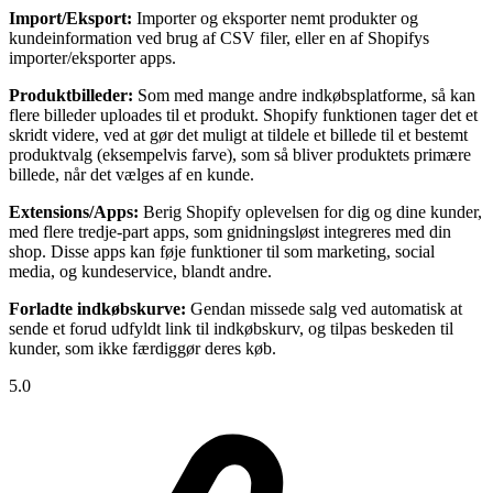
Import/Eksport:
Importer og eksporter nemt produkter og
kundeinformation ved brug af CSV filer, eller en af Shopifys
importer/eksporter apps.
Produktbilleder:
Som med mange andre indkøbsplatforme, så kan
flere billeder uploades til et produkt. Shopify funktionen tager det et
skridt videre, ved at gør det muligt at tildele et billede til et bestemt
produktvalg (eksempelvis farve), som så bliver produktets primære
billede, når det vælges af en kunde.
Extensions/Apps:
Berig Shopify oplevelsen for dig og dine kunder,
med flere tredje-part apps, som gnidningsløst integreres med din
shop. Disse apps kan føje funktioner til som marketing, social
media, og kundeservice, blandt andre.
Forladte indkøbskurve:
Gendan missede salg ved automatisk at
sende et forud udfyldt link til indkøbskurv, og tilpas beskeden til
kunder, som ikke færdiggør deres køb.
5.0