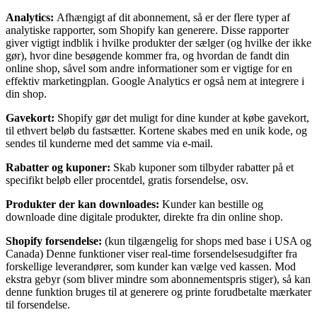
Analytics:
Afhængigt af dit abonnement, så er der flere typer af
analytiske rapporter, som Shopify kan generere. Disse rapporter
giver vigtigt indblik i hvilke produkter der sælger (og hvilke der ikke
gør), hvor dine besøgende kommer fra, og hvordan de fandt din
online shop, såvel som andre informationer som er vigtige for en
effektiv marketingplan. Google Analytics er også nem at integrere i
din shop.
Gavekort:
Shopify gør det muligt for dine kunder at købe gavekort,
til ethvert beløb du fastsætter. Kortene skabes med en unik kode, og
sendes til kunderne med det samme via e-mail.
Rabatter og kuponer:
Skab kuponer som tilbyder rabatter på et
specifikt beløb eller procentdel, gratis forsendelse, osv.
Produkter der kan downloades:
Kunder kan bestille og
downloade dine digitale produkter, direkte fra din online shop.
Shopify forsendelse:
(kun tilgængelig for shops med base i USA og
Canada) Denne funktioner viser real-time forsendelsesudgifter fra
forskellige leverandører, som kunder kan vælge ved kassen. Mod
ekstra gebyr (som bliver mindre som abonnementspris stiger), så kan
denne funktion bruges til at generere og printe forudbetalte mærkater
til forsendelse.