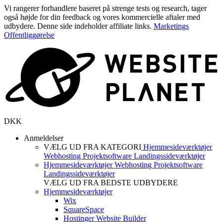
Vi rangerer forhandlere baseret på strenge tests og research, tager
også højde for din feedback og vores kommercielle aftaler med
udbydere. Denne side indeholder affiliate links.
Marketings
Offentliggørelse
DKK
Anmeldelser
VÆLG UD FRA KATEGORI
Hjemmesideværktøjer
Webhosting
Projektsoftware
Landingssideværktøjer
Hjemmesideværktøjer
Webhosting
Projektsoftware
Landingssideværktøjer
VÆLG UD FRA BEDSTE UDBYDERE
Hjemmesideværktøjer
Wix
SquareSpace
Hostinger Website Builder