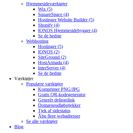
Hjemmesideværktøjer
Wix
(5)
SquareSpace
(4)
Hostinger Website Builder
(5)
Shopify
(4)
IONOS Hjemmesidebygger
(4)
Se de bedste
Webhosting
Hostinger
(5)
IONOS
(2)
SiteGround
(2)
HostArmada
(4)
InterServer
(4)
Se de bedste
Værktøjer
Populære værktøjer
Komprimer PNG/JPG
Gratis QR-kodegenerator
Generér delingslink
Domæneudløbstjekker
Tjek af sidestatus
Åbn flere webadresser
Se alle værktøjer
Blog