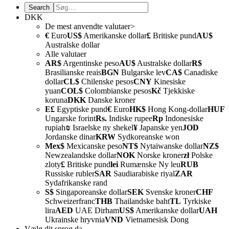
DKK
De mest anvendte valutaer>
€
Euro
US$
Amerikanske dollar
£
Britiske pund
AU$
Australske dollar
Alle valutaer
AR$
Argentinske peso
AU$
Australske dollar
R$
Brasilianske reais
BGN
Bulgarske lev
CA$
Canadiske
dollar
CL$
Chilenske pesos
CNY
Kinesiske
yuan
COL$
Colombianske pesos
Kč
Tjekkiske
koruna
DKK
Danske kroner
E£
Egyptiske pund
€
Euro
HK$
Hong Kong-dollar
HUF
Ungarske forint
Rs.
Indiske rupee
Rp
Indonesiske
rupiah
₪
Israelske ny shekel
¥
Japanske yen
JOD
Jordanske dinar
KRW
Sydkoreanske won
Mex$
Mexicanske peso
NT$
Nytaiwanske dollar
NZ$
Newzealandske dollar
NOK
Norske kroner
zł
Polske
zloty
£
Britiske pund
lei
Rumænske Ny leu
RUB
Russiske rubler
SAR
Saudiarabiske riyal
ZAR
Sydafrikanske rand
S$
Singaporeanske dollar
SEK
Svenske kroner
CHF
Schweizerfranc
THB
Thailandske baht
TL
Tyrkiske
lira
AED
UAE Dirham
US$
Amerikanske dollar
UAH
Ukrainske hryvnia
VND
Vietnamesisk Dong
Vælg dit sprog
da