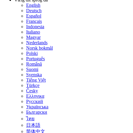
English
Deutsch
Español
Français
Indonesia
Italiano
Magyar
Nederlands
Norsk bokmål
Polski
Português
Română
Suomi
Svenska
Tiếng Việt
Türkçe
Česky
Ελληνικα
Русский
Українська
Български
ไทย
日本語
简体中文