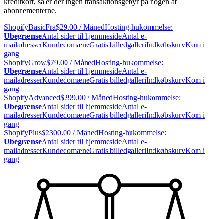
kreditkort, så er der ingen transaktionsgebyr på nogen af
abonnementerne.
Shopify
Basic
Fra
$
29.00
/ Måned
Hosting-hukommelse:
Ubegrænse
Antal sider til hjemmeside
Antal e-
mailadresser
Kundedomæne
Gratis billedgalleri
Indkøbskurv
Kom i
gang
Shopify
Grow
$
79.00
/ Måned
Hosting-hukommelse:
Ubegrænse
Antal sider til hjemmeside
Antal e-
mailadresser
Kundedomæne
Gratis billedgalleri
Indkøbskurv
Kom i
gang
Shopify
Advanced
$
299.00
/ Måned
Hosting-hukommelse:
Ubegrænse
Antal sider til hjemmeside
Antal e-
mailadresser
Kundedomæne
Gratis billedgalleri
Indkøbskurv
Kom i
gang
Shopify
Plus
$
2300.00
/ Måned
Hosting-hukommelse:
Ubegrænse
Antal sider til hjemmeside
Antal e-
mailadresser
Kundedomæne
Gratis billedgalleri
Indkøbskurv
Kom i
gang