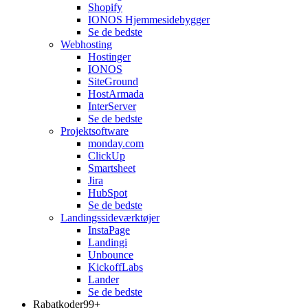
Shopify
IONOS Hjemmesidebygger
Se de bedste
Webhosting
Hostinger
IONOS
SiteGround
HostArmada
InterServer
Se de bedste
Projektsoftware
monday.com
ClickUp
Smartsheet
Jira
HubSpot
Se de bedste
Landingssideværktøjer
InstaPage
Landingi
Unbounce
KickoffLabs
Lander
Se de bedste
Rabatkoder
99+