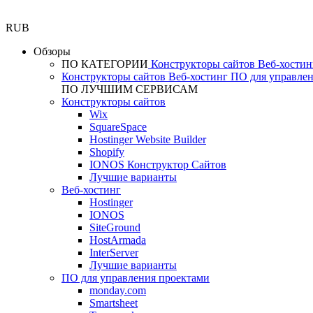
RUB
Обзоры
ПО КАТЕГОРИИ
Конструкторы сайтов
Веб-хости
Конструкторы сайтов
Веб-хостинг
ПО для управле
ПО ЛУЧШИМ СЕРВИСАМ
Конструкторы сайтов
Wix
SquareSpace
Hostinger Website Builder
Shopify
IONOS Конструктор Сайтов
Лучшие варианты
Веб-хостинг
Hostinger
IONOS
SiteGround
HostArmada
InterServer
Лучшие варианты
ПО для управления проектами
monday.com
Smartsheet