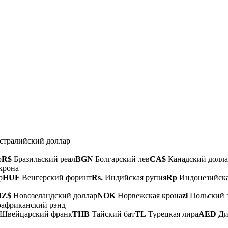
тралийский доллар
р
R$
Бразильский реал
BGN
Болгарский лев
CA$
Канадский долла
крона
р
HUF
Венгерский форинт
Rs.
Индийская рупия
Rp
Индонезийска
NZ$
Новозеландский доллар
NOK
Норвежская крона
zł
Польский 
фриканский рэнд
Швейцарский франк
THB
Тайский бат
TL
Турецкая лира
AED
Ди