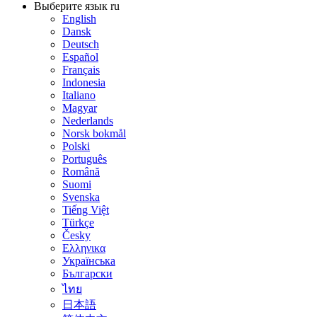
Выберите язык
ru
English
Dansk
Deutsch
Español
Français
Indonesia
Italiano
Magyar
Nederlands
Norsk bokmål
Polski
Português
Română
Suomi
Svenska
Tiếng Việt
Türkçe
Česky
Ελληνικα
Українська
Български
ไทย
日本語