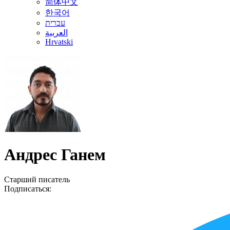
简体中文
한국어
עברית
العربية
Hrvatski
Андрес Ганем
Старший писатель
Подписаться: