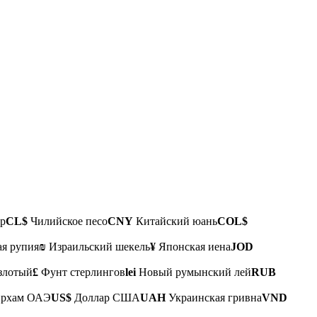
р
CL$
Чилийское песо
CNY
Китайский юань
COL$
я рупия
₪
Израильский шекель
¥
Японская иена
JOD
злотый
£
Фунт стерлингов
lei
Новый румынский лей
RUB
рхам ОАЭ
US$
Доллар США
UAH
Украинская гривна
VND