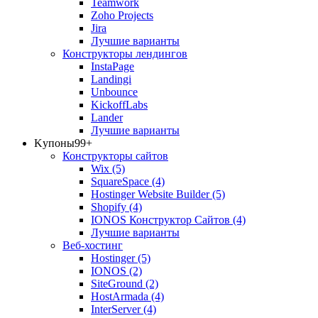
Teamwork
Zoho Projects
Jira
Лучшие варианты
Конструкторы лендингов
InstaPage
Landingi
Unbounce
KickoffLabs
Lander
Лучшие варианты
Kупоны
99+
Конструкторы сайтов
Wix
(5)
SquareSpace
(4)
Hostinger Website Builder
(5)
Shopify
(4)
IONOS Конструктор Сайтов
(4)
Лучшие варианты
Веб-хостинг
Hostinger
(5)
IONOS
(2)
SiteGround
(2)
HostArmada
(4)
InterServer
(4)