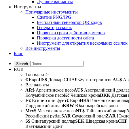
Лучшие варианты
Инструменты
Популярные инструменты
Сжатие PNG/JPG
Бесплатный генератор QR-кодов
Генератор ссылок
Проверка срока действия доменов
Проверка доступности сайта
Инструмент для открытия нескольких ссылок
Все инструменты
Блог
RUB
Топ валют>
€
Евро
US$
Доллар США
£
Фунт стерлингов
AU$
Авс
Все валюты
AR$
Аргентинское песо
AU$
Австралийский долла
Колумбийское песо
Kč
Чешская крона
DKK
Датская 
E£
Египетский фунт
€
Евро
HK$
Гонконгский долла
Иорданский динар
KRW
Южнокорейская вона
Mex$
Мексиканское песо
NT$
Тайваньский доллар
Российский рубль
SAR
Саудовский риал
ZAR
Южноа
S$
Сингапурский доллар
SEK
Шведская крона
CHF
Вьетнамский Донг