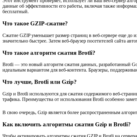
Этот инструмент проверяет, использует ли ваш веб-сервер алго
данные об эффективности его работы, включая также информа
бесплатный.
Что такое GZIP-сжатие?
Сжатие GZIP уменьшает размер страниц в веб-сервере еще до их
значительно быстрее. Затем веб-браузер посетителей сайта ав
Что такое алгоритм сжатия Brotli?
Brotli — это новый алгоритм сжатия данных, разработанный Goo
идеальным вариантом для веб-контента. Браузеры, поддерживаю
Что лучше, Brotli или Gzip?
Gzip и Brotli используются для сжатия содержимого веб-страни
трафика. Преимущества от использования Brotli особенно заме
В свою очередь, Gzip является более распространенным алгори
Как включить алгоритмы сжатия Gzip и Brotli?
Чтобы активировать алгоритмы сжатия GZIP и Brotli на сервер