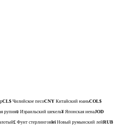
р
CL$
Чилийское песо
CNY
Китайский юань
COL$
я рупия
₪
Израильский шекель
¥
Японская иена
JOD
злотый
£
Фунт стерлингов
lei
Новый румынский лей
RUB