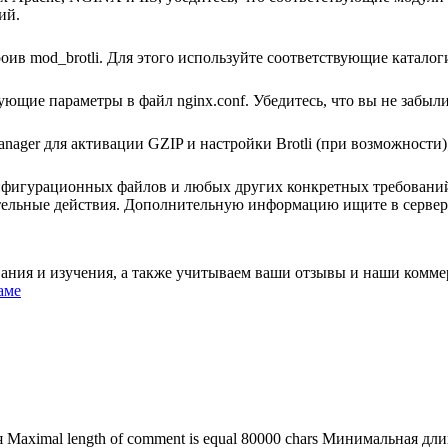
ий.
роив mod_brotli. Для этого используйте соответствующие каталог
ующие параметры в файл nginx.conf. Убедитесь, что вы не забыл
 Manager для активации GZIP и настройки Brotli (при возможност
онфигурационных файлов и любых других конкретных требовани
ительные действия. Дополнительную информацию ищите в серве
ания и изучения, а также учитываем ваши отзывы и наши комме
аме
я
Maximal length of comment is equal 80000 chars
Минимальная длин