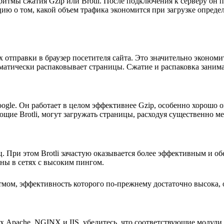
ритмы сжатия Gzip или Brotli. После подключения к серверу он 
цию о том, какой объем трафика экономится при загрузке опре
 отправки в браузер посетителя сайта. Это значительно экономи
томатически распаковывает страницы. Сжатие и распаковка заним
gle. Он работает в целом эффективнее Gzip, особенно хорошо он 
щие Brotli, могут загружать страницы, расходуя существенно м
ц. При этом Brotli зачастую оказывается более эффективным и о
тны в сетях с высоким пингом.
тмом, эффективность которого по-прежнему достаточно высока, 
ах Apache, NGINX и IIS, убедитесь, что соответствующие модул