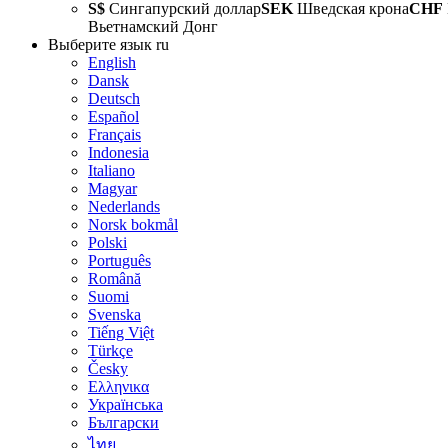
S$
Сингапурский доллар
SEK
Шведская крона
CHF
Вьетнамский Донг
Выберите язык
ru
English
Dansk
Deutsch
Español
Français
Indonesia
Italiano
Magyar
Nederlands
Norsk bokmål
Polski
Português
Română
Suomi
Svenska
Tiếng Việt
Türkçe
Česky
Ελληνικα
Українська
Български
ไทย