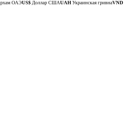
рхам ОАЭ
US$
Доллар США
UAH
Украинская гривна
VND