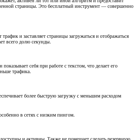
покажет, активен ли тот или иной алгоритм и предоставит
деленной страницы. Это бесплатный инструмент — совершенно
т трафик и заставляет страницы загружаться и отображаться
ает всего долю секунды.
показывает себя при работе с текстом, что делает его
еньше трафика.
беспечивает более быструю загрузку с меньшим расходом
особенно в сетях с низким пингом.
и доступны и активны. Также не помешает сделать резервную