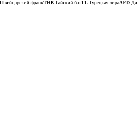
Швейцарский франк
THB
Тайский бат
TL
Турецкая лира
AED
Ди