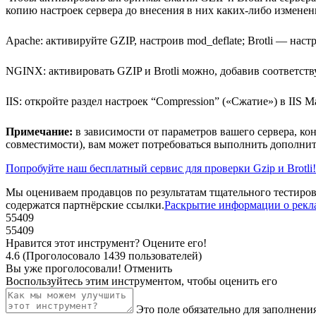
копию настроек сервера до внесения в них каких-либо изменен
Apache: активируйте GZIP, настроив mod_deflate; Brotli — наст
NGINX: активировать GZIP и Brotli можно, добавив соответств
IIS: откройте раздел настроек “Compression” («Сжатие») в IIS
Примечание:
в зависимости от параметров вашего сервера, к
совместимости), вам может потребоваться выполнить дополн
Попробуйте наш бесплатный сервис для проверки Gzip и Brotli!
Мы оцениваем продавцов по результатам тщательного тестиров
содержатся партнёрские ссылки.
Раскрытие информации о рекл
55409
55409
Нравится этот инструмент? Оцените его!
4.6
(
Проголосовало
1439
пользователей
)
Вы уже проголосовали!
Отменить
Воспользуйтесь этим инструментом, чтобы оценить его
Это поле обязательно для заполнени