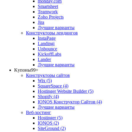
monday.com
Smartsheet
Teamwork
Zoho Projects
Jira
Лучшие варианты
Конструкторы лендингов
InstaPage
Landingi
Unbounce
KickoffLabs
Lander
Лучшие варианты
Kупоны
99+
Конструкторы сайтов
Wix
(5)
SquareSpace
(4)
Hostinger Website Builder
(5)
Shopify
(4)
IONOS Конструктор Сайтов
(4)
Лучшие варианты
Веб-хостинг
Hostinger
(5)
IONOS
(2)
SiteGround
(2)