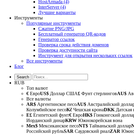
HostArmada
(4)
InterServer
(4)
Лучшие варианты
Инструменты
Популярные инструменты
Сжатие PNG/JPG
Бесплатный генератор QR-кодов
Генератор ссылок
Проверка срока действия доменов
Проверка доступности сайта
Инструмент для открытия нескольких ссылок
Все инструменты
Блог
RUB
Топ валют
€
Евро
US$
Доллар США
£
Фунт стерлингов
AU$
Авс
Все валюты
AR$
Аргентинское песо
AU$
Австралийский долла
Колумбийское песо
Kč
Чешская крона
DKK
Датская 
E£
Египетский фунт
€
Евро
HK$
Гонконгский долла
Иорданский динар
KRW
Южнокорейская вона
Mex$
Мексиканское песо
NT$
Тайваньский доллар
Российский рубль
SAR
Саудовский риал
ZAR
Южноа