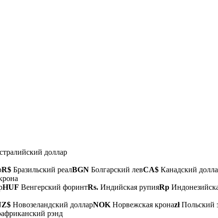
тралийский доллар
р
R$
Бразильский реал
BGN
Болгарский лев
CA$
Канадский долла
крона
р
HUF
Венгерский форинт
Rs.
Индийская рупия
Rp
Индонезийска
NZ$
Новозеландский доллар
NOK
Норвежская крона
zł
Польский 
фриканский рэнд