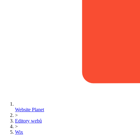
Website Planet
>
Editory webů
>
Wix