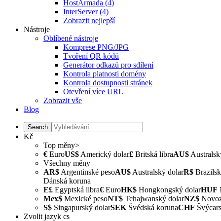
HostArmada
(4)
InterServer
(4)
Zobrazit nejlepší
Nástroje
Oblíbené nástroje
Komprese PNG/JPG
Tvoření QR kódů
Generátor odkazů pro sdílení
Kontrola platnosti domény
Kontrola dostupnosti stránek
Otevření více URL
Zobrazit vše
Blog
Kč
Top měny>
€
Euro
US$
Americký dolar
£
Britská libra
AU$
Australsk
Všechny měny
AR$
Argentinské peso
AU$
Australský dolar
R$
Brazilsk
Dánská koruna
E£
Egyptská libra
€
Euro
HK$
Hongkongský dolar
HUF
Mex$
Mexické peso
NT$
Tchajwanský dolar
NZ$
Novozé
S$
Singapurský dolar
SEK
Švédská koruna
CHF
Švýcars
Zvolit jazyk
cs