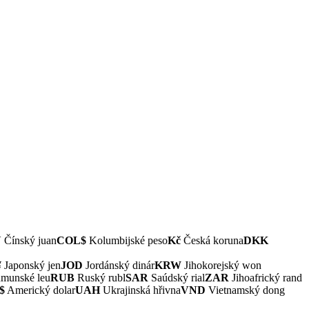
Y
Čínský juan
COL$
Kolumbijské peso
Kč
Česká koruna
DKK
¥
Japonský jen
JOD
Jordánský dinár
KRW
Jihokorejský won
munské leu
RUB
Ruský rubl
SAR
Saúdský rial
ZAR
Jihoafrický rand
$
Americký dolar
UAH
Ukrajinská hřivna
VND
Vietnamský dong