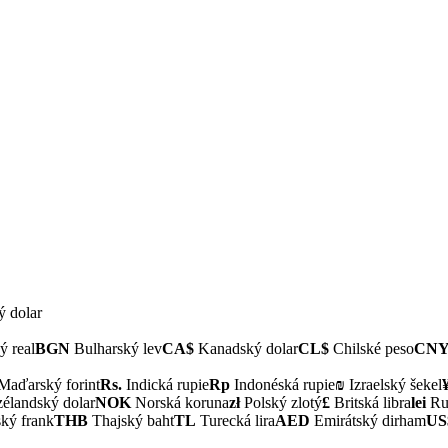
ý dolar
ý real
BGN
Bulharský lev
CA$
Kanadský dolar
CL$
Chilské peso
CN
Maďarský forint
Rs.
Indická rupie
Rp
Indonéská rupie
₪
Izraelský šekel
landský dolar
NOK
Norská koruna
zł
Polský zlotý
£
Britská libra
lei
Ru
ký frank
THB
Thajský baht
TL
Turecká lira
AED
Emirátský dirham
US