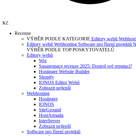
Kč
Recenze
VÝBĚR PODLE KATEGORIE
Editory webů
Webhost
Editory webů
Webhosting
Software pro řízení projektů
N
VÝBĚR PODLE TOP POSKYTOVATELŮ
Editory webů
Wix
Squarespace recenze 2025: Dostojí své reputaci?
Hostinger Website Builder
Shopify
IONOS Editor Webů
Zobrazit nejlepší
Webhosting
Hostinger
IONOS
SiteGround
HostArmada
InterServer
Zobrazit nejlepší
Software pro řízení projektů