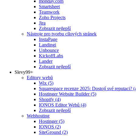
monday.com
Smartsheet
Teamwork
Zoho Projects
Jira
Zobrazit nejlepší
Nástroje pro tvorbu cílových stránek
InstaPage
Landingi
Unbounce
KickoffLabs
Lander
Zobrazit nejlepší
Slevy
99+
Editory webů
Wix
(5)
Squarespace recenze 2025: Dostojí své reputaci?
(
Hostinger Website Builder
(5)
Shopify
(4)
IONOS Editor Webů
(4)
Zobrazit nejlepší
Webhosting
Hostinger
(5)
IONOS
(2)
SiteGround
(2)