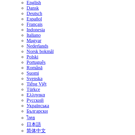
English
Dansk
Deutsch
Español
Français
Indonesia
Italiano
Magyar
Nederlands
Norsk bokmål
Polski
Português
Română
Suomi
Svenska
Tiếng Việt
Türkçe
Ελληνικα
Русский
Українська
Български
ไทย
日本語
简体中文