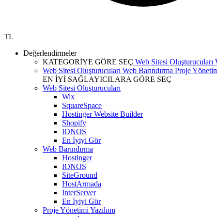
TL
Değerlendirmeler
KATEGORİYE GÖRE SEÇ
Web Sitesi Oluşturucuları
Web Sitesi Oluşturucuları
Web Barındırma
Proje Yönetim
EN İYİ SAĞLAYICILARA GÖRE SEÇ
Web Sitesi Oluşturucuları
Wix
SquareSpace
Hostinger Website Builder
Shopify
IONOS
En İyiyi Gör
Web Barındırma
Hostinger
IONOS
SiteGround
HostArmada
InterServer
En İyiyi Gör
Proje Yönetimi Yazılımı