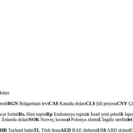
oları
reali
BGN
Bulgaristan levi
CA$
Kanada doları
CL$
Şili pezosu
CNY
Çi
ar forinti
Rs.
Hint rupisi
Rp
Endonezya rupisi
₪
İsrail yeni şekeli
¥
Japo
 Zelanda doları
NOK
Norveç kronu
zł
Polonya zlotisi
£
İngiliz sterlini
lei
THB
Tayland bahtı
TL
Türk lirası
AED
BAE dirhemi
US$
ABD doları
U