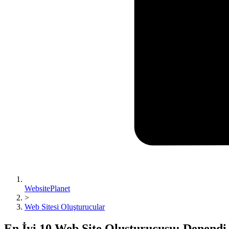
WebsitePlanet
>
Web Sitesi Oluşturucular
En İyi 10 Web Site Oluşturucusu: Denendi, 