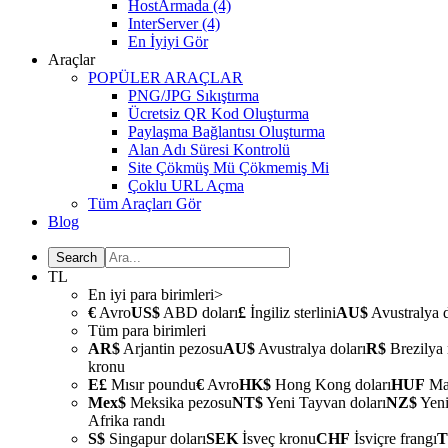
HostArmada
(4)
InterServer
(4)
En İyiyi Gör
Araçlar
POPÜLER ARAÇLAR
PNG/JPG Sıkıştırma
Ücretsiz QR Kod Oluşturma
Paylaşma Bağlantısı Oluşturma
Alan Adı Süresi Kontrolü
Site Çökmüş Mü Çökmemiş Mi
Çoklu URL Açma
Tüm Araçları Gör
Blog
TL
En iyi para birimleri>
€
Avro
US$
ABD doları
£
İngiliz sterlini
AU$
Avustralya d
Tüm para birimleri
AR$
Arjantin pezosu
AU$
Avustralya doları
R$
Brezilya 
kronu
E£
Mısır poundu
€
Avro
HK$
Hong Kong doları
HUF
Mac
Mex$
Meksika pezosu
NT$
Yeni Tayvan doları
NZ$
Yeni
Afrika randı
S$
Singapur doları
SEK
İsveç kronu
CHF
İsviçre frangı