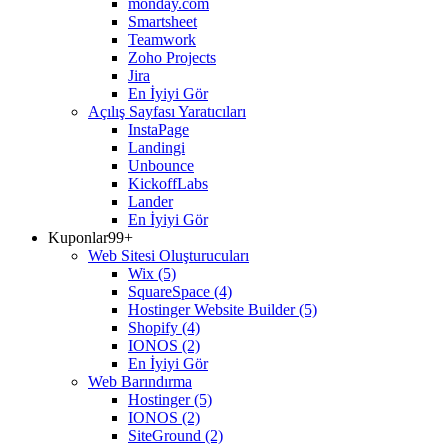
monday.com
Smartsheet
Teamwork
Zoho Projects
Jira
En İyiyi Gör
Açılış Sayfası Yaratıcıları
InstaPage
Landingi
Unbounce
KickoffLabs
Lander
En İyiyi Gör
Kuponlar
99+
Web Sitesi Oluşturucuları
Wix
(5)
SquareSpace
(4)
Hostinger Website Builder
(5)
Shopify
(4)
IONOS
(2)
En İyiyi Gör
Web Barındırma
Hostinger
(5)
IONOS
(2)
SiteGround
(2)