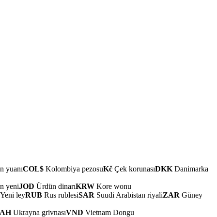
n yuanı
COL$
Kolombiya pezosu
Kč
Çek korunası
DKK
Danimarka
n yeni
JOD
Ürdün dinarı
KRW
Kore wonu
Yeni ley
RUB
Rus rublesi
SAR
Suudi Arabistan riyali
ZAR
Güney
AH
Ukrayna grivnası
VND
Vietnam Dongu