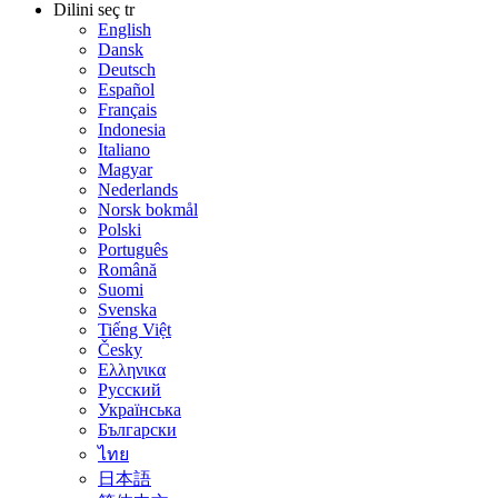
Dilini seç
tr
English
Dansk
Deutsch
Español
Français
Indonesia
Italiano
Magyar
Nederlands
Norsk bokmål
Polski
Português
Română
Suomi
Svenska
Tiếng Việt
Česky
Ελληνικα
Русский
Українська
Български
ไทย
日本語