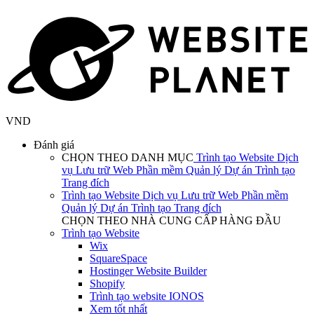
VND
Đánh giá
CHỌN THEO DANH MỤC
Trình tạo Website
Dịch
vụ Lưu trữ Web
Phần mềm Quản lý Dự án
Trình tạo
Trang đích
Trình tạo Website
Dịch vụ Lưu trữ Web
Phần mềm
Quản lý Dự án
Trình tạo Trang đích
CHỌN THEO NHÀ CUNG CẤP HÀNG ĐẦU
Trình tạo Website
Wix
SquareSpace
Hostinger Website Builder
Shopify
Trình tạo website IONOS
Xem tốt nhất