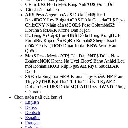
€
Euro
US$
Đô la Mỹ
£
Bảng Anh
AU$
Đô la Úc
Tất cả các loại tiền
AR$
Peso Argentina
AU$
Đô la Úc
R$
Real
Brazil
BGN
Lev Bulgaria
CA$
Đô la Canada
CL$
Peso
Chile
CNY
Nhân dân tệ
COL$
Peso Columbia
Kč
Koruna Séc
DKK
Krone Đan Mạch
E£
Bảng Ai Cập
€
Euro
HK$
Đô la Hong Kong
HUF
Forint
Rs.
Rupee Ấn Độ
Rp
Rupiah
₪
Sheqel Israel
mới
¥
Yên Nhật
JOD
Dinar Jordan
KRW
Won Hàn
Quốc
Mex$
Peso Mexico
NT$
Tân Đài tệ
NZ$
Đô la New
Zealand
NOK
Krone Na Uy
zł
Zloty
£
Bảng Anh
lei
Leu
mới Romania
RUB
Rúp Nga
SAR
Riyal Saudi
ZAR
Rand
S$
Đô la Singapore
SEK
Krona Thụy Điển
CHF
Franc
Thụy Sỹ
THB
Bạt Thái
TL
Lira Thổ Nhĩ Kỳ
AED
Dirham UAE
US$
Đô la Mỹ
UAH
Hryvnia
VND
Đồng
việt nam
Chọn ngôn ngữ của bạn
vi
English
Dansk
Deutsch
Español
Français
Indonesia