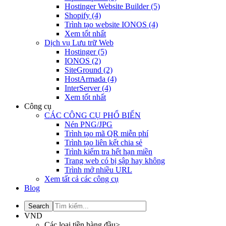
Hostinger Website Builder
(5)
Shopify
(4)
Trình tạo website IONOS
(4)
Xem tốt nhất
Dịch vụ Lưu trữ Web
Hostinger
(5)
IONOS
(2)
SiteGround
(2)
HostArmada
(4)
InterServer
(4)
Xem tốt nhất
Công cụ
CÁC CÔNG CỤ PHỔ BIẾN
Nén PNG/JPG
Trình tạo mã QR miễn phí
Trình tạo liên kết chia sẻ
Trình kiểm tra hết hạn miền
Trang web có bị sập hay không
Trình mở nhiều URL
Xem tất cả các công cụ
Blog
VND
Các loại tiền hàng đầu>