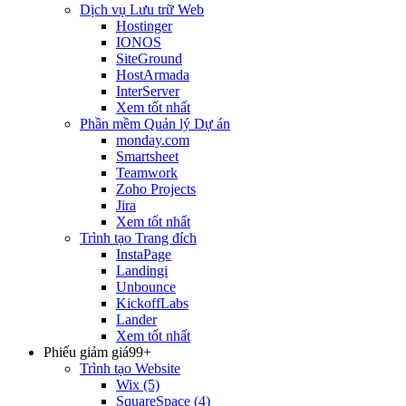
Dịch vụ Lưu trữ Web
Hostinger
IONOS
SiteGround
HostArmada
InterServer
Xem tốt nhất
Phần mềm Quản lý Dự án
monday.com
Smartsheet
Teamwork
Zoho Projects
Jira
Xem tốt nhất
Trình tạo Trang đích
InstaPage
Landingi
Unbounce
KickoffLabs
Lander
Xem tốt nhất
Phiếu giảm giá
99+
Trình tạo Website
Wix
(5)
SquareSpace
(4)