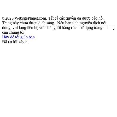
©2025 WebsitePlanet.com. Tất cả các quyền đã được bảo hộ.
Trang này chưa được dịch sang
. Nếu bạn tình nguyện dịch nội
dung, vui lòng liên hệ với chúng tôi bằng cách sử dụng trang liên hệ
của chúng tôi
Hãy để tôi giúp bạn
Đã có lỗi xảy ra