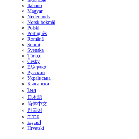
Italiano
Magyar
Nederlands
Norsk bokmål
Polski
Português
Română
Suomi
Svenska
Türkçe
Česky
Ελληνικα
Русский
Українська
Български
ไทย
日本語
简体中文
한국어
עברית
العربية
Hrvatski