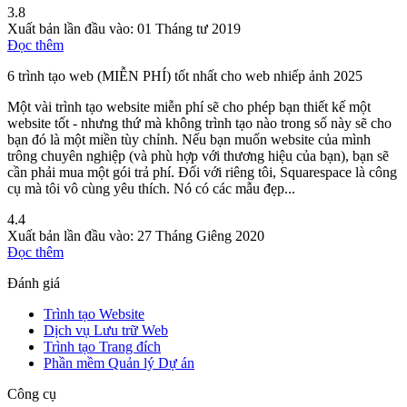
3.8
Xuất bản lần đầu vào:
01 Tháng tư 2019
Đọc thêm
6 trình tạo web (MIỄN PHÍ) tốt nhất cho web nhiếp ảnh 2025
Một vài trình tạo website miễn phí sẽ cho phép bạn thiết kế một
website tốt - nhưng thứ mà không trình tạo nào trong số này sẽ cho
bạn đó là một miền tùy chỉnh. Nếu bạn muốn website của mình
trông chuyên nghiệp (và phù hợp với thương hiệu của bạn), bạn sẽ
cần phải mua một gói trả phí. Đối với riêng tôi, Squarespace là công
cụ mà tôi vô cùng yêu thích. Nó có các mẫu đẹp...
4.4
Xuất bản lần đầu vào:
27 Tháng Giêng 2020
Đọc thêm
Đánh giá
Trình tạo Website
Dịch vụ Lưu trữ Web
Trình tạo Trang đích
Phần mềm Quản lý Dự án
Công cụ