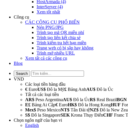
HostArmada
(4)
InterServer
(4)
Xem tốt nhất
Công cụ
CÁC CÔNG CỤ PHỔ BIẾN
Nén PNG/JPG
Trình tạo mã QR miễn phí
Trình tạo liên kết chia sẻ
Trình kiểm tra hết hạn miền
Trang web có bị sập hay không
Trình mở nhiều URL
Xem tất cả các công cụ
Blog
VND
Các loại tiền hàng đầu
€
Euro
US$
Đô la Mỹ
£
Bảng Anh
AU$
Đô la Úc
Tất cả các loại tiền
AR$
Peso Argentina
AU$
Đô la Úc
R$
Real Brazil
BGN
E£
Bảng Ai Cập
€
Euro
HK$
Đô la Hong Kong
HUF
For
Mex$
Peso Mexico
NT$
Tân Đài tệ
NZ$
Đô la New Zea
S$
Đô la Singapore
SEK
Krona Thụy Điển
CHF
Franc 
Chọn ngôn ngữ của bạn
vi
English