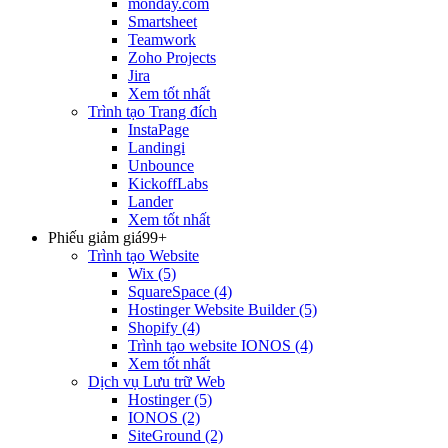
monday.com
Smartsheet
Teamwork
Zoho Projects
Jira
Xem tốt nhất
Trình tạo Trang đích
InstaPage
Landingi
Unbounce
KickoffLabs
Lander
Xem tốt nhất
Phiếu giảm giá
99+
Trình tạo Website
Wix
(5)
SquareSpace
(4)
Hostinger Website Builder
(5)
Shopify
(4)
Trình tạo website IONOS
(4)
Xem tốt nhất
Dịch vụ Lưu trữ Web
Hostinger
(5)
IONOS
(2)
SiteGround
(2)