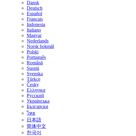
Dansk
Deutsch
Español
Français
Indonesia
Italiano
Magyar
Nederlands
Norsk bokmål
Polski
Português
Română
Suomi
Svenska
Türkçe
Česky
Ελληνικα
Русский
Українська
Български
ไทย
日本語
简体中文
한국어