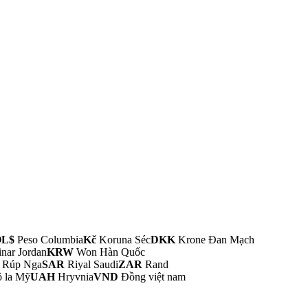
L$
Peso Columbia
Kč
Koruna Séc
DKK
Krone Đan Mạch
nar Jordan
KRW
Won Hàn Quốc
Rúp Nga
SAR
Riyal Saudi
ZAR
Rand
 la Mỹ
UAH
Hryvnia
VND
Đồng việt nam