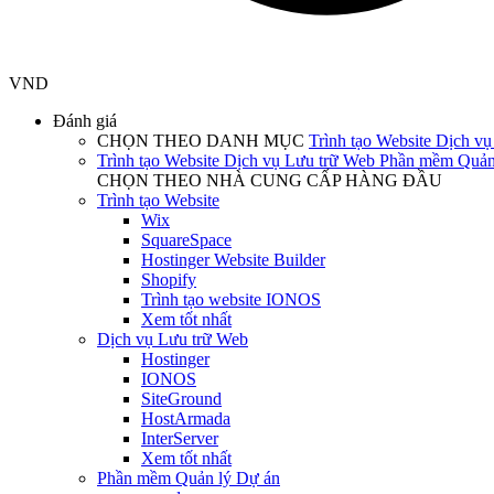
VND
Đánh giá
CHỌN THEO DANH MỤC
Trình tạo Website
Dịch vụ
Trình tạo Website
Dịch vụ Lưu trữ Web
Phần mềm Quản
CHỌN THEO NHÀ CUNG CẤP HÀNG ĐẦU
Trình tạo Website
Wix
SquareSpace
Hostinger Website Builder
Shopify
Trình tạo website IONOS
Xem tốt nhất
Dịch vụ Lưu trữ Web
Hostinger
IONOS
SiteGround
HostArmada
InterServer
Xem tốt nhất
Phần mềm Quản lý Dự án