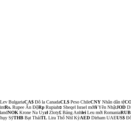
Lev Bulgaria
CA$
Đô la Canada
CL$
Peso Chile
CNY
Nhân dân tệ
CO
int
Rs.
Rupee Ấn Độ
Rp
Rupiah
₪
Sheqel Israel mới
¥
Yên Nhật
JOD
Di
land
NOK
Krone Na Uy
zł
Zloty
£
Bảng Anh
lei
Leu mới Romania
RUB
Thụy Sỹ
THB
Bạt Thái
TL
Lira Thổ Nhĩ Kỳ
AED
Dirham UAE
US$
Đô