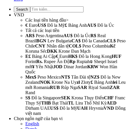
VND
Các loại tiền hàng đầu>
€
Euro
US$
Đô la Mỹ
£
Bảng Anh
AU$
Đô la Úc
Tất cả các loại tiền
AR$
Peso Argentina
AU$
Đô la Úc
R$
Real
Brazil
BGN
Lev Bulgaria
CA$
Đô la Canada
CL$
Peso
Chile
CNY
Nhân dân tệ
COL$
Peso Columbia
Kč
Koruna Séc
DKK
Krone Đan Mạch
E£
Bảng Ai Cập
€
Euro
HK$
Đô la Hong Kong
HUF
Forint
Rs.
Rupee Ấn Độ
Rp
Rupiah
₪
Sheqel Israel
mới
¥
Yên Nhật
JOD
Dinar Jordan
KRW
Won Hàn
Quốc
Mex$
Peso Mexico
NT$
Tân Đài tệ
NZ$
Đô la New
Zealand
NOK
Krone Na Uy
zł
Zloty
£
Bảng Anh
lei
Leu
mới Romania
RUB
Rúp Nga
SAR
Riyal Saudi
ZAR
Rand
S$
Đô la Singapore
SEK
Krona Thụy Điển
CHF
Franc
Thụy Sỹ
THB
Bạt Thái
TL
Lira Thổ Nhĩ Kỳ
AED
Dirham UAE
US$
Đô la Mỹ
UAH
Hryvnia
VND
Đồng
việt nam
Chọn ngôn ngữ của bạn
vi
English
Dansk