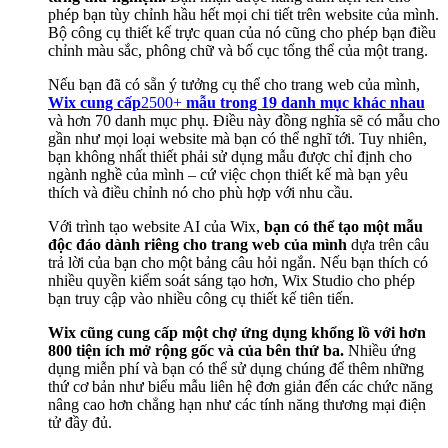
phép bạn tùy chỉnh hầu hết mọi chi tiết trên website của mình.
Bộ công cụ thiết kế trực quan của nó cũng cho phép bạn điều
chỉnh màu sắc, phông chữ và bố cục tổng thể của một trang.
Nếu bạn đã có sẵn ý tưởng cụ thể cho trang web của mình,
Wix cung cấp
2500+
mẫu trong 19 danh mục khác nhau
và hơn 70 danh mục phụ. Điều này đồng nghĩa sẽ có mẫu cho
gần như mọi loại website mà bạn có thể nghĩ tới. Tuy nhiên,
bạn không nhất thiết phải sử dụng mẫu được chỉ định cho
ngành nghề của mình – cứ việc chọn thiết kế mà bạn yêu
thích và điều chỉnh nó cho phù hợp với nhu cầu.
Với trình tạo website AI của Wix,
bạn có thể tạo một mẫu
độc đáo dành riêng cho trang web của mình
dựa trên câu
trả lời của bạn cho một bảng câu hỏi ngắn. Nếu bạn thích có
nhiều quyền kiểm soát sáng tạo hơn, Wix Studio cho phép
bạn truy cập vào nhiều công cụ thiết kế tiên tiến.
Wix cũng cung cấp một chợ ứng dụng khổng lồ với hơn
800 tiện ích mở rộng gốc và của bên thứ ba.
Nhiều ứng
dụng miễn phí và bạn có thể sử dụng chúng để thêm những
thứ cơ bản như biểu mẫu liên hệ đơn giản đến các chức năng
nâng cao hơn chẳng hạn như các tính năng thương mại điện
tử đầy đủ.