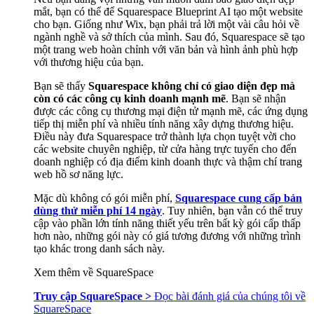
mắt, bạn có thể để Squarespace Blueprint AI tạo một website
cho bạn. Giống như Wix, bạn phải trả lời một vài câu hỏi về
ngành nghề và sở thích của mình. Sau đó, Squarespace sẽ tạo
một trang web hoàn chỉnh với văn bản và hình ảnh phù hợp
với thương hiệu của bạn.
Bạn sẽ thấy
Squarespace không chỉ có giao diện đẹp mà
còn có các công cụ kinh doanh mạnh mẽ
. Bạn sẽ nhận
được các công cụ thương mại điện tử mạnh mẽ, các ứng dụng
tiếp thị miễn phí và nhiều tính năng xây dựng thương hiệu.
Điều này đưa Squarespace trở thành lựa chọn tuyệt vời cho
các website chuyên nghiệp, từ cửa hàng trực tuyến cho đến
doanh nghiệp có địa điểm kinh doanh thực và thậm chí trang
web hồ sơ năng lực.
Mặc dù không có gói miễn phí,
Squarespace cung cấp bản
dùng thử miễn phí 14 ngày
. Tuy nhiên, bạn vẫn có thể truy
cập vào phần lớn tính năng thiết yếu trên bất kỳ gói cấp thấp
hơn nào, những gói này có giá tương đương với những trình
tạo khác trong danh sách này.
Xem thêm về SquareSpace
Truy cập SquareSpace >
Đọc bài đánh giá của chúng tôi về
SquareSpace