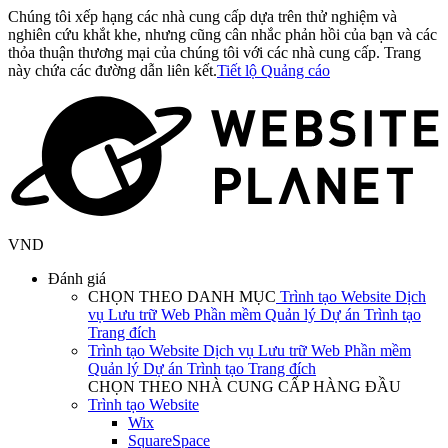
Chúng tôi xếp hạng các nhà cung cấp dựa trên thử nghiệm và
nghiên cứu khắt khe, nhưng cũng cân nhắc phản hồi của bạn và các
thỏa thuận thương mại của chúng tôi với các nhà cung cấp. Trang
này chứa các đường dẫn liên kết.
Tiết lộ Quảng cáo
VND
Đánh giá
CHỌN THEO DANH MỤC
Trình tạo Website
Dịch
vụ Lưu trữ Web
Phần mềm Quản lý Dự án
Trình tạo
Trang đích
Trình tạo Website
Dịch vụ Lưu trữ Web
Phần mềm
Quản lý Dự án
Trình tạo Trang đích
CHỌN THEO NHÀ CUNG CẤP HÀNG ĐẦU
Trình tạo Website
Wix
SquareSpace