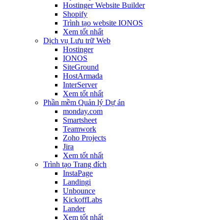
Hostinger Website Builder
Shopify
Trình tạo website IONOS
Xem tốt nhất
Dịch vụ Lưu trữ Web
Hostinger
IONOS
SiteGround
HostArmada
InterServer
Xem tốt nhất
Phần mềm Quản lý Dự án
monday.com
Smartsheet
Teamwork
Zoho Projects
Jira
Xem tốt nhất
Trình tạo Trang đích
InstaPage
Landingi
Unbounce
KickoffLabs
Lander
Xem tốt nhất