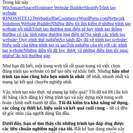
Trong bài này
Wix
SquareSpace
Hostinger Website Builder
Shopify
Trình tạo
website
IONOS
SITE123
Webador
BigCommerce
WordPress.com
Network
Solutions Website Builder
Những điều tôi tìm kiếm ở những trình tạo
website tốt nhất
Trình tạo thương mại điện tử hay trình tạo thông
thường có các tính năng thương mại điện tử?
So sánh các trình tạo
website: Quy trình thử nghiệm
So sánh đầy đủ về trình tạo website:
Hiệu suất của từng trình tạo ra sao
Trải nghiệm của tôi với các trình
tạo website
Những điều tôi đã học được và những điều làm tôi ngạc
nhiên
Câu hỏi thường gặp
Như bạn đã biết, một trang web tốt rất quan trọng và việc chọn
đúng trình tạo website có thể tạo nên sự khác biệt. Nhưng
hầu như
trình tạo nào cũng hứa hẹn mình là nhất
: dễ nhất, nhanh nhất và
mang lại kết quả chuyên nghiệp nhất.
Vậy, trình tạo nào thực sự mang lại hiệu quả? Tôi đã trả lời câu hỏi
đó bằng cách đăng ký từng trình tạo và xây dựng một trang web
hoàn chỉnh mới toanh từ đầu.
Tôi đã kiểm tra khả năng sử dụng,
các công cụ thiết kế, hiệu suất và kết quả cuối cùng
– tất cả đều
từ góc nhìn của người dùng lần đầu.
Dưới đây, bạn sẽ tìm thấy chỉ những trình tạo đáp ứng được
các tiêu chuẩn nghiêm ngặt của tôi.
Bất kể bạn đang muốn xây