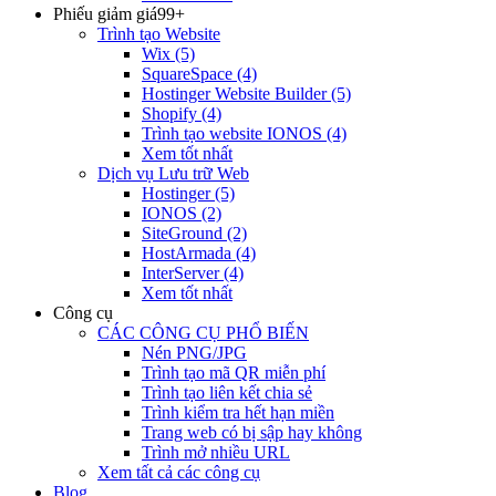
Phiếu giảm giá
99+
Trình tạo Website
Wix
(5)
SquareSpace
(4)
Hostinger Website Builder
(5)
Shopify
(4)
Trình tạo website IONOS
(4)
Xem tốt nhất
Dịch vụ Lưu trữ Web
Hostinger
(5)
IONOS
(2)
SiteGround
(2)
HostArmada
(4)
InterServer
(4)
Xem tốt nhất
Công cụ
CÁC CÔNG CỤ PHỔ BIẾN
Nén PNG/JPG
Trình tạo mã QR miễn phí
Trình tạo liên kết chia sẻ
Trình kiểm tra hết hạn miền
Trang web có bị sập hay không
Trình mở nhiều URL
Xem tất cả các công cụ
Blog