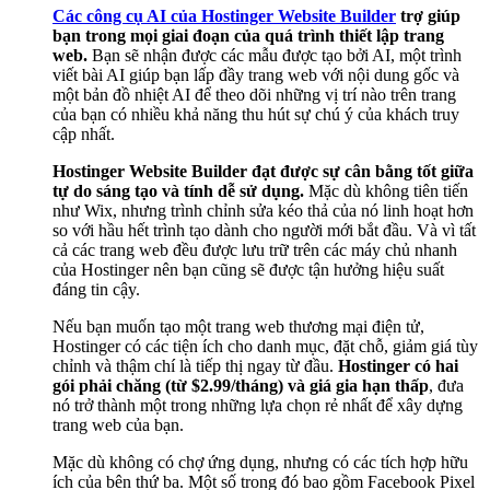
Các công cụ AI của Hostinger Website Builder
trợ giúp
bạn trong mọi giai đoạn của quá trình thiết lập trang
web.
Bạn sẽ nhận được các mẫu được tạo bởi AI, một trình
viết bài AI giúp bạn lấp đầy trang web với nội dung gốc và
một bản đồ nhiệt AI để theo dõi những vị trí nào trên trang
của bạn có nhiều khả năng thu hút sự chú ý của khách truy
cập nhất.
Hostinger Website Builder đạt được sự cân bằng tốt giữa
tự do sáng tạo và tính dễ sử dụng.
Mặc dù không tiên tiến
như Wix, nhưng trình chỉnh sửa kéo thả của nó linh hoạt hơn
so với hầu hết trình tạo dành cho người mới bắt đầu. Và vì tất
cả các trang web đều được lưu trữ trên các máy chủ nhanh
của Hostinger nên bạn cũng sẽ được tận hưởng hiệu suất
đáng tin cậy.
Nếu bạn muốn tạo một trang web thương mại điện tử,
Hostinger có các tiện ích cho danh mục, đặt chỗ, giảm giá tùy
chỉnh và thậm chí là tiếp thị ngay từ đầu.
Hostinger có hai
gói phải chăng (từ
$
2.99
/tháng) và giá gia hạn thấp
, đưa
nó trở thành một trong những lựa chọn rẻ nhất để xây dựng
trang web của bạn.
Mặc dù không có chợ ứng dụng, nhưng có các tích hợp hữu
ích của bên thứ ba. Một số trong đó bao gồm Facebook Pixel