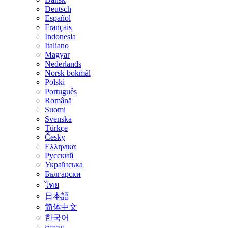
Deutsch
Español
Français
Indonesia
Italiano
Magyar
Nederlands
Norsk bokmål
Polski
Português
Română
Suomi
Svenska
Türkçe
Česky
Ελληνικα
Русский
Українська
Български
ไทย
日本語
简体中文
한국어
עברית