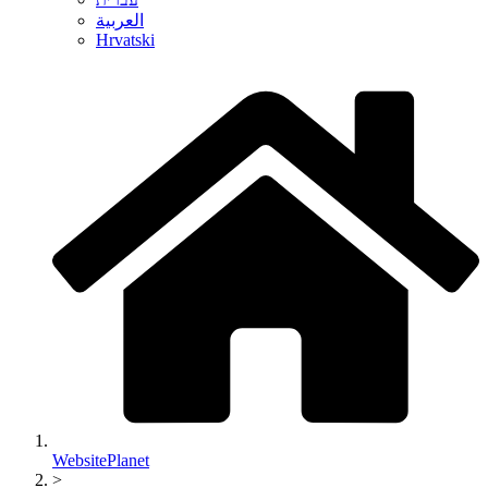
العربية
Hrvatski
WebsitePlanet
>