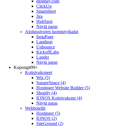
monday.com
ClickUp
Smartsheet
Jira
HubSpot
Näytä paras
Aloitussivujen luomistyökalut
InstaPage
Landingi
Unbounce
KickoffLabs
Lander
Näytä paras
Kupongit
99+
Kotisivukoneet
Wix
(5)
SquareSpace
(4)
Hostinger Website Builder
(5)
Shopify
(4)
IONOS Kotisivukone
(4)
Näytä paras
Webhotellit
Hostinger
(5)
IONOS
(2)
SiteGround
(2)