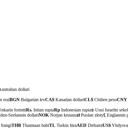
ustralian dollari
n real
BGN
Bulgarian lev
CA$
Kanadan dollari
CL$
Chilien peso
CNY
nkarin forintti
Rs.
Intian rupia
Rp
Indonesian rupia
₪
Uusi Israelin sekel
en-Seelannin dollari
NOK
Norjan kruunu
zł
Puolan złoty
£
Englannin 
 frangi
THB
Thaimaan baht
TL
Turkin liira
AED
Dirhami
US$
Yhdysvalt