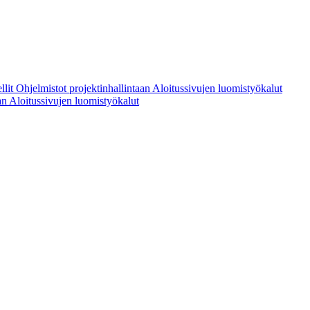
llit
Ohjelmistot projektinhallintaan
Aloitussivujen luomistyökalut
aan
Aloitussivujen luomistyökalut