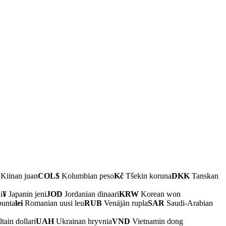
Kiinan juan
COL$
Kolumbian peso
Kč
Tšekin koruna
DKK
Tanskan
i
¥
Japanin jeni
JOD
Jordanian dinaari
KRW
Korean won
punta
lei
Romanian uusi leu
RUB
Venäjän rupla
SAR
Saudi-Arabian
ain dollari
UAH
Ukrainan hryvnia
VND
Vietnamin dong