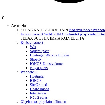
€
Arvostelut
SELAA KATEGORIOITTAIN
Kotisivukoneet
Webhote
Kotisivukoneet
Webhotellit
Ohjelmistot projektinhallint
SELAA SUOSITUIMPIA PALVELUITA
Kotisivukoneet
Wix
SquareSpace
Hostinger Website Builder
Shopify
IONOS Kotisivukone
Näytä paras
Webhotellit
Hostinger
IONOS
SiteGround
HostArmada
InterServer
Näytä paras
Ohjelmistot projektinhallintaan