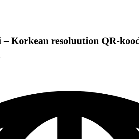
i – Korkean resoluution QR-kood
i