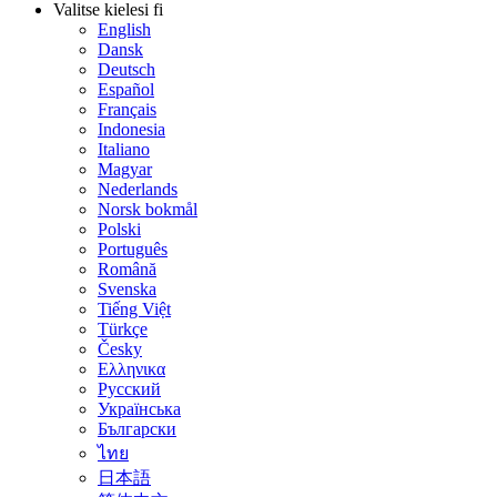
Valitse kielesi
fi
English
Dansk
Deutsch
Español
Français
Indonesia
Italiano
Magyar
Nederlands
Norsk bokmål
Polski
Português
Română
Svenska
Tiếng Việt
Türkçe
Česky
Ελληνικα
Русский
Українська
Български
ไทย
日本語