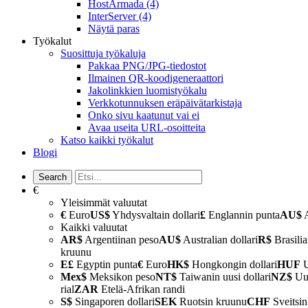
HostArmada
(4)
InterServer
(4)
Näytä paras
Työkalut
Suosittuja työkaluja
Pakkaa PNG/JPG-tiedostot
Ilmainen QR-koodigeneraattori
Jakolinkkien luomistyökalu
Verkkotunnuksen eräpäivätarkistaja
Onko sivu kaatunut vai ei
Avaa useita URL-osoitteita
Katso kaikki työkalut
Blogi
€
Yleisimmät valuutat
€
Euro
US$
Yhdysvaltain dollari
£
Englannin punta
AU$
A
Kaikki valuutat
AR$
Argentiinan peso
AU$
Australian dollari
R$
Brasilia
kruunu
E£
Egyptin punta
€
Euro
HK$
Hongkongin dollari
HUF
U
Mex$
Meksikon peso
NT$
Taiwanin uusi dollari
NZ$
Uud
rial
ZAR
Etelä-Afrikan randi
S$
Singaporen dollari
SEK
Ruotsin kruunu
CHF
Sveitsin