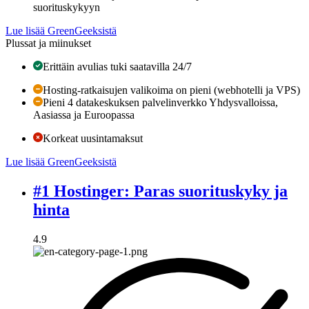
suorituskykyyn
Lue lisää GreenGeeksistä
Plussat ja miinukset
Erittäin avulias tuki saatavilla 24/7
Hosting-ratkaisujen valikoima on pieni (webhotelli ja VPS)
Pieni 4 datakeskuksen palvelinverkko Yhdysvalloissa,
Aasiassa ja Euroopassa
Korkeat uusintamaksut
Lue lisää GreenGeeksistä
#1 Hostinger: Paras suorituskyky ja
hinta
4.9