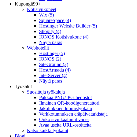
Kupongit
99+
Kotisivukoneet
Wix
(5)
SquareSpace
(4)
Hostinger Website Builder
(5)
Shopify
(4)
IONOS Kotisivukone
(4)
Näytä paras
Webhotellit
Hostinger
(5)
IONOS
(2)
SiteGround
(2)
HostArmada
(4)
InterServer
(4)
Näytä paras
Työkalut
Suosittuja työkaluja
Pakkaa PNG/JPG-tiedostot
Ilmainen QR-koodigeneraattori
Jakolinkkien luomistyökalu
Verkkotunnuksen eräpäivätarkistaja
Onko sivu kaatunut vai ei
Avaa useita URL-osoitteita
Katso kaikki työkalut
Blogi