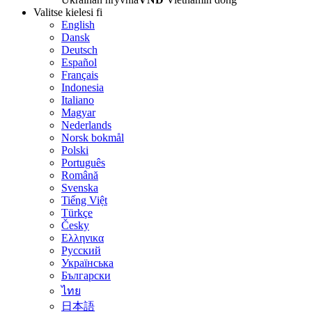
Valitse kielesi
fi
English
Dansk
Deutsch
Español
Français
Indonesia
Italiano
Magyar
Nederlands
Norsk bokmål
Polski
Português
Română
Svenska
Tiếng Việt
Türkçe
Česky
Ελληνικα
Русский
Українська
Български
ไทย
日本語