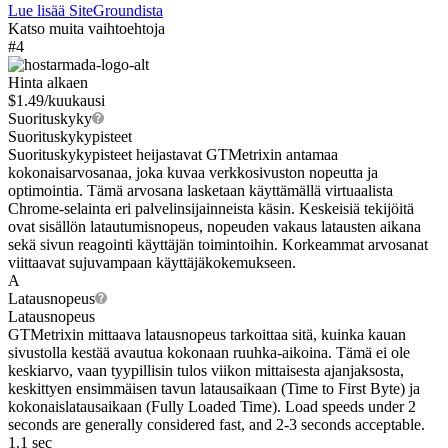
Lue lisää SiteGroundista
Katso muita vaihtoehtoja
#4
Hinta alkaen
$
1.49
/kuukausi
Suorituskyky
Suorituskykypisteet
Suorituskykypisteet heijastavat GTMetrixin antamaa
kokonaisarvosanaa, joka kuvaa verkkosivuston nopeutta ja
optimointia. Tämä arvosana lasketaan käyttämällä virtuaalista
Chrome-selainta eri palvelinsijainneista käsin. Keskeisiä tekijöitä
ovat sisällön latautumisnopeus, nopeuden vakaus latausten aikana
sekä sivun reagointi käyttäjän toimintoihin. Korkeammat arvosanat
viittaavat sujuvampaan käyttäjäkokemukseen.
A
Latausnopeus
Latausnopeus
GTMetrixin mittaava latausnopeus tarkoittaa sitä, kuinka kauan
sivustolla kestää avautua kokonaan ruuhka-aikoina. Tämä ei ole
keskiarvo, vaan tyypillisin tulos viikon mittaisesta ajanjaksosta,
keskittyen ensimmäisen tavun latausaikaan (Time to First Byte) ja
kokonaislatausaikaan (Fully Loaded Time). Load speeds under 2
seconds are generally considered fast, and 2-3 seconds acceptable.
1.1 sec