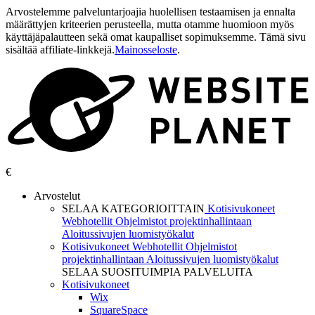
Arvostelemme palveluntarjoajia huolellisen testaamisen ja ennalta
määrättyjen kriteerien perusteella, mutta otamme huomioon myös
käyttäjäpalautteen sekä omat kaupalliset sopimuksemme. Tämä sivu
sisältää affiliate-linkkejä.
Mainosseloste
.
€
Arvostelut
SELAA KATEGORIOITTAIN
Kotisivukoneet
Webhotellit
Ohjelmistot projektinhallintaan
Aloitussivujen luomistyökalut
Kotisivukoneet
Webhotellit
Ohjelmistot
projektinhallintaan
Aloitussivujen luomistyökalut
SELAA SUOSITUIMPIA PALVELUITA
Kotisivukoneet
Wix
SquareSpace