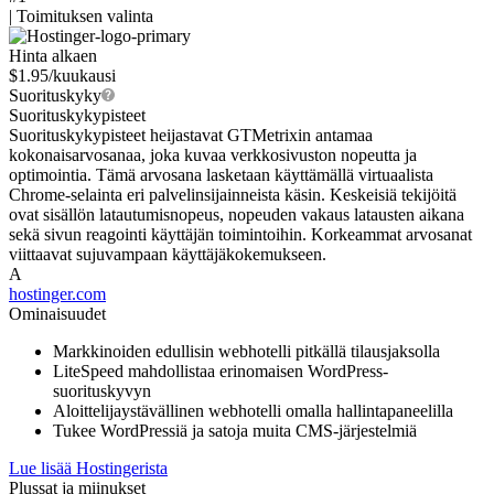
|
Toimituksen valinta
Hinta alkaen
$
1.95
/kuukausi
Suorituskyky
Suorituskykypisteet
Suorituskykypisteet heijastavat GTMetrixin antamaa
kokonaisarvosanaa, joka kuvaa verkkosivuston nopeutta ja
optimointia. Tämä arvosana lasketaan käyttämällä virtuaalista
Chrome-selainta eri palvelinsijainneista käsin. Keskeisiä tekijöitä
ovat sisällön latautumisnopeus, nopeuden vakaus latausten aikana
sekä sivun reagointi käyttäjän toimintoihin. Korkeammat arvosanat
viittaavat sujuvampaan käyttäjäkokemukseen.
A
hostinger.com
Ominaisuudet
Markkinoiden edullisin webhotelli pitkällä tilausjaksolla
LiteSpeed mahdollistaa erinomaisen WordPress-
suorituskyvyn
Aloittelijaystävällinen webhotelli omalla hallintapaneelilla
Tukee WordPressiä ja satoja muita CMS-järjestelmiä
Lue lisää Hostingerista
Plussat ja miinukset