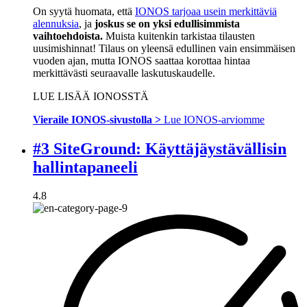
On syytä huomata, että
IONOS tarjoaa usein merkittäviä
alennuksia
, ja
joskus se on yksi edullisimmista
vaihtoehdoista.
Muista kuitenkin tarkistaa tilausten
uusimishinnat! Tilaus on yleensä edullinen vain ensimmäisen
vuoden ajan, mutta IONOS saattaa korottaa hintaa
merkittävästi seuraavalle laskutuskaudelle.
LUE LISÄÄ IONOSSTÄ
Vieraile IONOS-sivustolla >
Lue IONOS-arviomme
#3 SiteGround: Käyttäjäystävällisin
hallintapaneeli
4.8