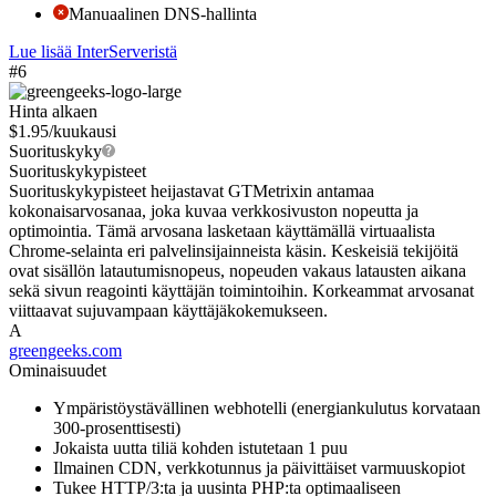
Manuaalinen DNS-hallinta
Lue lisää InterServeristä
#6
Hinta alkaen
$
1.95
/kuukausi
Suorituskyky
Suorituskykypisteet
Suorituskykypisteet heijastavat GTMetrixin antamaa
kokonaisarvosanaa, joka kuvaa verkkosivuston nopeutta ja
optimointia. Tämä arvosana lasketaan käyttämällä virtuaalista
Chrome-selainta eri palvelinsijainneista käsin. Keskeisiä tekijöitä
ovat sisällön latautumisnopeus, nopeuden vakaus latausten aikana
sekä sivun reagointi käyttäjän toimintoihin. Korkeammat arvosanat
viittaavat sujuvampaan käyttäjäkokemukseen.
A
greengeeks.com
Ominaisuudet
Ympäristöystävällinen webhotelli (energiankulutus korvataan
300-prosenttisesti)
Jokaista uutta tiliä kohden istutetaan 1 puu
Ilmainen CDN, verkkotunnus ja päivittäiset varmuuskopiot
Tukee HTTP/3:ta ja uusinta PHP:ta optimaaliseen