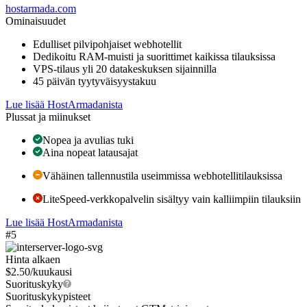
hostarmada.com
Ominaisuudet
Edulliset pilvipohjaiset webhotellit
Dedikoitu RAM-muisti ja suorittimet kaikissa tilauksissa
VPS-tilaus yli 20 datakeskuksen sijainnilla
45 päivän tyytyväisyystakuu
Lue lisää HostArmadanista
Plussat ja miinukset
Nopea ja avulias tuki
Aina nopeat latausajat
Vähäinen tallennustila useimmissa webhotellitilauksissa
LiteSpeed-verkkopalvelin sisältyy vain kalliimpiin tilauksiin
Lue lisää HostArmadanista
#5
Hinta alkaen
$
2.50
/kuukausi
Suorituskyky
Suorituskykypisteet