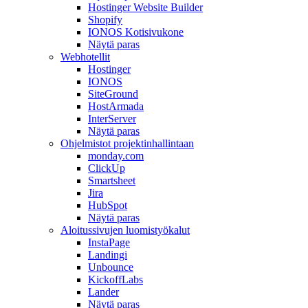
Hostinger Website Builder
Shopify
IONOS Kotisivukone
Näytä paras
Webhotellit
Hostinger
IONOS
SiteGround
HostArmada
InterServer
Näytä paras
Ohjelmistot projektinhallintaan
monday.com
ClickUp
Smartsheet
Jira
HubSpot
Näytä paras
Aloitussivujen luomistyökalut
InstaPage
Landingi
Unbounce
KickoffLabs
Lander
Näytä paras