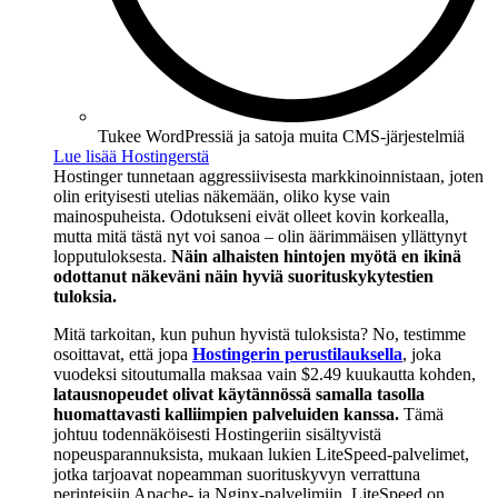
Tukee WordPressiä ja satoja muita CMS-järjestelmiä
Lue lisää Hostingerstä
Hostinger tunnetaan aggressiivisesta markkinoinnistaan, joten
olin erityisesti utelias näkemään, oliko kyse vain
mainospuheista. Odotukseni eivät olleet kovin korkealla,
mutta mitä tästä nyt voi sanoa – olin äärimmäisen yllättynyt
lopputuloksesta.
Näin alhaisten hintojen myötä en ikinä
odottanut näkeväni näin hyviä suorituskykytestien
tuloksia.
Mitä tarkoitan, kun puhun hyvistä tuloksista? No, testimme
osoittavat, että jopa
Hostingerin perustilauksella
, joka
vuodeksi sitoutumalla maksaa vain
$
2.49
kuukautta kohden,
latausnopeudet olivat käytännössä samalla tasolla
huomattavasti kalliimpien palveluiden kanssa.
Tämä
johtuu todennäköisesti Hostingeriin sisältyvistä
nopeusparannuksista, mukaan lukien LiteSpeed-palvelimet,
jotka tarjoavat nopeamman suorituskyvyn verrattuna
perinteisiin Apache- ja Nginx-palvelimiin. LiteSpeed on