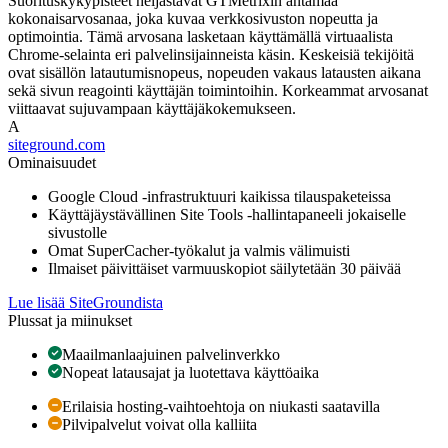
Suorituskykypisteet heijastavat GTMetrixin antamaa
kokonaisarvosanaa, joka kuvaa verkkosivuston nopeutta ja
optimointia. Tämä arvosana lasketaan käyttämällä virtuaalista
Chrome-selainta eri palvelinsijainneista käsin. Keskeisiä tekijöitä
ovat sisällön latautumisnopeus, nopeuden vakaus latausten aikana
sekä sivun reagointi käyttäjän toimintoihin. Korkeammat arvosanat
viittaavat sujuvampaan käyttäjäkokemukseen.
A
siteground.com
Ominaisuudet
Google Cloud -infrastruktuuri kaikissa tilauspaketeissa
Käyttäjäystävällinen Site Tools -hallintapaneeli jokaiselle
sivustolle
Omat SuperCacher-työkalut ja valmis välimuisti
Ilmaiset päivittäiset varmuuskopiot säilytetään 30 päivää
Lue lisää SiteGroundista
Plussat ja miinukset
Maailmanlaajuinen palvelinverkko
Nopeat latausajat ja luotettava käyttöaika
Erilaisia hosting-vaihtoehtoja on niukasti saatavilla
Pilvipalvelut voivat olla kalliita