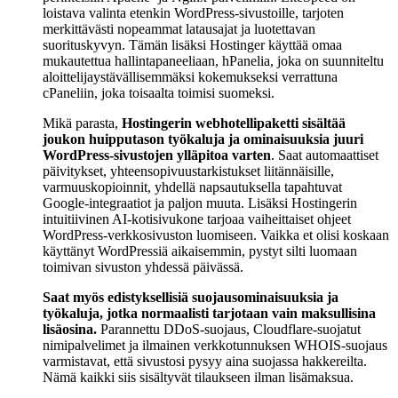
loistava valinta etenkin WordPress-sivustoille, tarjoten
merkittävästi nopeammat latausajat ja luotettavan
suorituskyvyn. Tämän lisäksi Hostinger käyttää omaa
mukautettua hallintapaneeliaan, hPanelia, joka on suunniteltu
aloittelijaystävällisemmäksi kokemukseksi verrattuna
cPaneliin, joka toisaalta toimisi suomeksi.
Mikä parasta,
Hostingerin webhotellipaketti sisältää
joukon huipputason työkaluja ja ominaisuuksia juuri
WordPress-sivustojen ylläpitoa varten
. Saat automaattiset
päivitykset, yhteensopivuustarkistukset liitännäisille,
varmuuskopioinnit, yhdellä napsautuksella tapahtuvat
Google-integraatiot ja paljon muuta. Lisäksi Hostingerin
intuitiivinen AI-kotisivukone tarjoaa vaiheittaiset ohjeet
WordPress-verkkosivuston luomiseen. Vaikka et olisi koskaan
käyttänyt WordPressiä aikaisemmin, pystyt silti luomaan
toimivan sivuston yhdessä päivässä.
Saat myös edistyksellisiä suojausominaisuuksia ja
työkaluja, jotka normaalisti tarjotaan vain maksullisina
lisäosina.
Parannettu DDoS-suojaus, Cloudflare-suojatut
nimipalvelimet ja ilmainen verkkotunnuksen WHOIS-suojaus
varmistavat, että sivustosi pysyy aina suojassa hakkereilta.
Nämä kaikki siis sisältyvät tilaukseen ilman lisämaksua.