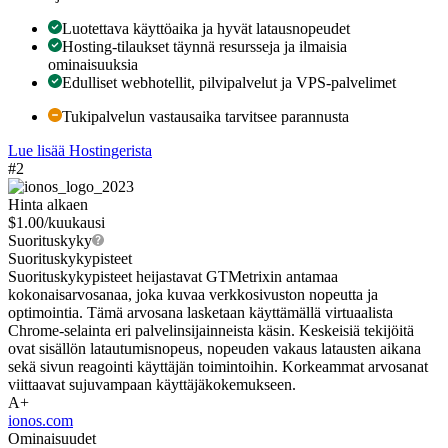
Luotettava käyttöaika ja hyvät latausnopeudet
Hosting-tilaukset täynnä resursseja ja ilmaisia
ominaisuuksia
Edulliset webhotellit, pilvipalvelut ja VPS-palvelimet
Tukipalvelun vastausaika tarvitsee parannusta
Lue lisää Hostingerista
#2
Hinta alkaen
$
1.00
/kuukausi
Suorituskyky
Suorituskykypisteet
Suorituskykypisteet heijastavat GTMetrixin antamaa
kokonaisarvosanaa, joka kuvaa verkkosivuston nopeutta ja
optimointia. Tämä arvosana lasketaan käyttämällä virtuaalista
Chrome-selainta eri palvelinsijainneista käsin. Keskeisiä tekijöitä
ovat sisällön latautumisnopeus, nopeuden vakaus latausten aikana
sekä sivun reagointi käyttäjän toimintoihin. Korkeammat arvosanat
viittaavat sujuvampaan käyttäjäkokemukseen.
A+
ionos.com
Ominaisuudet