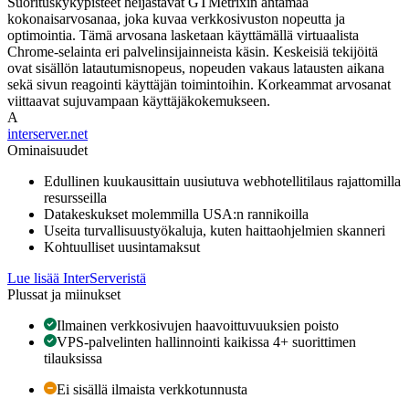
Suorituskykypisteet heijastavat GTMetrixin antamaa
kokonaisarvosanaa, joka kuvaa verkkosivuston nopeutta ja
optimointia. Tämä arvosana lasketaan käyttämällä virtuaalista
Chrome-selainta eri palvelinsijainneista käsin. Keskeisiä tekijöitä
ovat sisällön latautumisnopeus, nopeuden vakaus latausten aikana
sekä sivun reagointi käyttäjän toimintoihin. Korkeammat arvosanat
viittaavat sujuvampaan käyttäjäkokemukseen.
A
interserver.net
Ominaisuudet
Edullinen kuukausittain uusiutuva webhotellitilaus rajattomilla
resursseilla
Datakeskukset molemmilla USA:n rannikoilla
Useita turvallisuustyökaluja, kuten haittaohjelmien skanneri
Kohtuulliset uusintamaksut
Lue lisää InterServeristä
Plussat ja miinukset
Ilmainen verkkosivujen haavoittuvuuksien poisto
VPS-palvelinten hallinnointi kaikissa 4+ suorittimen
tilauksissa
Ei sisällä ilmaista verkkotunnusta