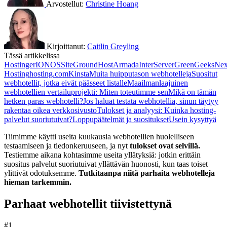
Arvostellut:
Christine Hoang
Kirjoittanut:
Caitlin Greyling
Tässä artikkelissa
Hostinger
IONOS
SiteGround
HostArmada
InterServer
GreenGeeks
Nex
Hosting
hosting.com
Kinsta
Muita huipputason webhotelleja
Suositut
webhotellit, jotka eivät päässeet listalle
Maailmanlaajuinen
webhotellien vertailuprojekti: Miten toteutimme sen
Mikä on tämän
hetken paras webhotelli?
Jos haluat testata webhotellia, sinun täytyy
rakentaa oikea verkkosivusto
Tulokset ja analyysi: Kuinka hosting-
palvelut suoriutuivat?
Loppupäätelmät ja suositukset
Usein kysyttyä
Tiimimme käytti useita kuukausia webhotellien huolelliseen
testaamiseen ja tiedonkeruuseen, ja nyt
tulokset ovat selvillä.
Testiemme aikana kohtasimme useita yllätyksiä: jotkin erittäin
suositus palvelut suoriutuivat yllättävän huonosti, kun taas toiset
ylittivät odotuksemme.
Tutkitaanpa niitä parhaita webhotelleja
hieman tarkemmin.
Parhaat webhotellit tiivistettynä
#1