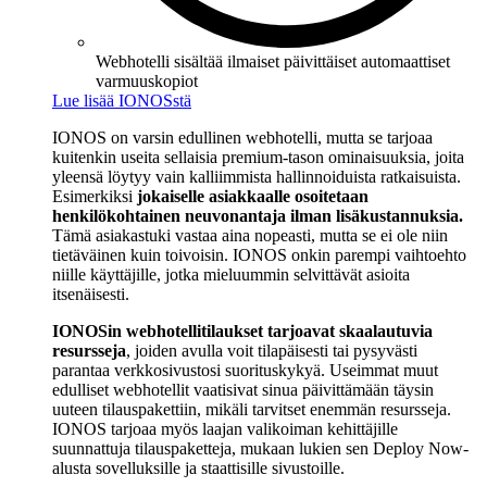
Webhotelli sisältää ilmaiset päivittäiset automaattiset
varmuuskopiot
Lue lisää IONOSstä
IONOS on varsin edullinen webhotelli, mutta se tarjoaa
kuitenkin useita sellaisia premium-tason ominaisuuksia, joita
yleensä löytyy vain kalliimmista hallinnoiduista ratkaisuista.
Esimerkiksi
jokaiselle asiakkaalle osoitetaan
henkilökohtainen neuvonantaja ilman lisäkustannuksia.
Tämä asiakastuki vastaa aina nopeasti, mutta se ei ole niin
tietäväinen kuin toivoisin. IONOS onkin parempi vaihtoehto
niille käyttäjille, jotka mieluummin selvittävät asioita
itsenäisesti.
IONOSin webhotellitilaukset tarjoavat skaalautuvia
resursseja
, joiden avulla voit tilapäisesti tai pysyvästi
parantaa verkkosivustosi suorituskykyä. Useimmat muut
edulliset webhotellit vaatisivat sinua päivittämään täysin
uuteen tilauspakettiin, mikäli tarvitset enemmän resursseja.
IONOS tarjoaa myös laajan valikoiman kehittäjille
suunnattuja tilauspaketteja, mukaan lukien sen Deploy Now-
alusta sovelluksille ja staattisille sivustoille.