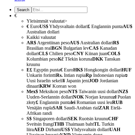
€
Yleisimmät valuutat>
€
Euro
US$
Yhdysvaltain dollari
£
Englannin punta
AU$
Australian dollari
Kaikki valuutat
AR$
Argentiinan peso
AU$
Australian dollari
R$
Brasilian real
BGN
Bulgarian lev
CA$
Kanadan
dollari
CL$
Chilien peso
CNY
Kiinan juan
COL$
Kolumbian peso
Kč
Tšekin koruna
DKK
Tanskan
kruunu
E£
Egyptin punta
€
Euro
HK$
Hongkongin dollari
HUF
Unkarin forintti
Rs.
Intian rupia
Rp
Indonesian rupia
₪
Uusi Israelin sekeli
¥
Japanin jeni
JOD
Jordanian
dinaari
KRW
Korean won
Mex$
Meksikon peso
NT$
Taiwanin uusi dollari
NZ$
Uuden-Seelannin dollari
NOK
Norjan kruunu
zł
Puolan
złoty
£
Englannin punta
lei
Romanian uusi leu
RUB
Venäjän rupla
SAR
Saudi-Arabian rial
ZAR
Etelä-
Afrikan randi
S$
Singaporen dollari
SEK
Ruotsin kruunu
CHF
Sveitsin frangi
THB
Thaimaan baht
TL
Turkin
liira
AED
Dirhami
US$
Yhdysvaltain dollari
UAH
Ukrainan hryvnia
VND
Vietnamin dong