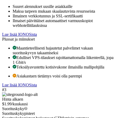
Suuret alennukset uusille asiakkaille
Maksa tarpeen mukaan skaalautuvista resursseista
Ilmainen verkkotunnus ja SSL-sertifikaatti
Ilmaiset päivittäiset automaattiset varmuuskopiot
webhotellitilauksissa
Lue lisää IONOSista
Plussat ja miinukset
Maantieteellisesti hajautetut palvelimet vakaan
suorituskyvyn takaamiseksi
Edulliset VPS-tilaukset rajoittamattomalla liikenteellä, jopa
1 Gbit/s
Tekoälyavustettu kotisivukone ilmaisilla mallipohjilla
Asiakastuen tietämys voisi olla parempi
Lue lisää IONOSista
#3
Hinta alkaen
$
1.99
/kuukausi
Suorituskyky
Suorituskykypisteet